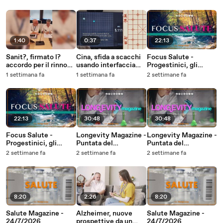
pelle
sostenibile
1:40
0:37
22:13
Sanit?, firmato l?
Cina, sfida a scacchi
Focus Salute -
accordo per il rinnovo
usando interfaccia
Progestinici, gli
del contratto
cervello-computer
ormoni sintetici che
1 settimana fa
1 settimana fa
2 settimane fa
sviluppata nel Paese
aiutano le donne
22:13
30:48
30:48
Focus Salute -
Longevity Magazine -
Longevity Magazine -
Progestinici, gli
Puntata del
Puntata del
ormoni sintetici che
25/7/2026
25/7/2026
2 settimane fa
2 settimane fa
2 settimane fa
aiutano le donne
8:20
2:26
8:20
Salute Magazine -
Alzheimer, nuove
Salute Magazine -
24/7/2026
prospettive da un
24/7/2026