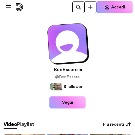
Passa al contenuto principale
Accedi
BenEssere
@BenEssere
8
follower
Segui
Più recenti
Video
Playlist