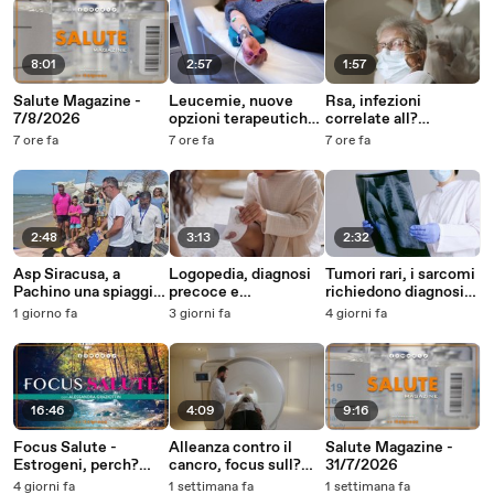
8:01
2:57
1:57
Salute Magazine -
Leucemie, nuove
Rsa, infezioni
7/8/2026
opzioni terapeutiche
correlate all?
per le forme acute
assistenza per il 2,6%
7 ore fa
7 ore fa
7 ore fa
dei residenti
2:48
3:13
2:32
Asp Siracusa, a
Logopedia, diagnosi
Tumori rari, i sarcomi
Pachino una spiaggia
precoce e
richiedono diagnosi
inclusiva e senza
riabilitazione per i
tempestive e alta
1 giorno fa
3 giorni fa
4 giorni fa
barriere
disturbi comunicativi
specializzazione
architettoniche
16:46
4:09
9:16
Focus Salute -
Alleanza contro il
Salute Magazine -
Estrogeni, perch?
cancro, focus sull?
31/7/2026
sono anti-age per la
innovazione
4 giorni fa
1 settimana fa
1 settimana fa