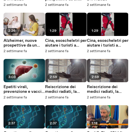
anticorpo
2 settimane fa
2 settimane fa
2 settimane fa
monoclonale
2:26
1:29
1:29
Alzheimer, nuove
Cina, esoscheletri per
Cina, esoscheletri per
prospettive da un
aiutare i turisti a
aiutare i turisti a
anticorpo
percorrere tragitti
percorrere tragitti
2 settimane fa
2 settimane fa
2 settimane fa
monoclonale
impegnativi
impegnativi
3:03
2:59
2:59
Epatiti virali,
Reiscrizione dei
Reiscrizione dei
prevenzione e vaccini
medici radiati, la
medici radiati, la
restano le armi pi?
Fnomceo chiede di
Fnomceo chiede di
2 settimane fa
2 settimane fa
2 settimane fa
efficaci
rivedere la norma
rivedere la norma
2:37
2:37
1:18