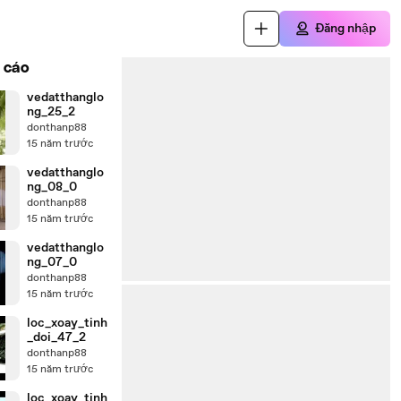
Đăng nhập
 cáo
vedatthanglo
ng_25_2
donthanp88
15 năm trước
vedatthanglo
ng_08_0
donthanp88
15 năm trước
vedatthanglo
ng_07_0
donthanp88
15 năm trước
loc_xoay_tinh
_doi_47_2
donthanp88
15 năm trước
loc_xoay_tinh