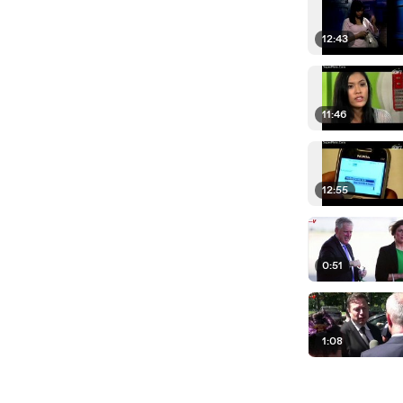
12:43
11:46
12:55
0:51
1:08