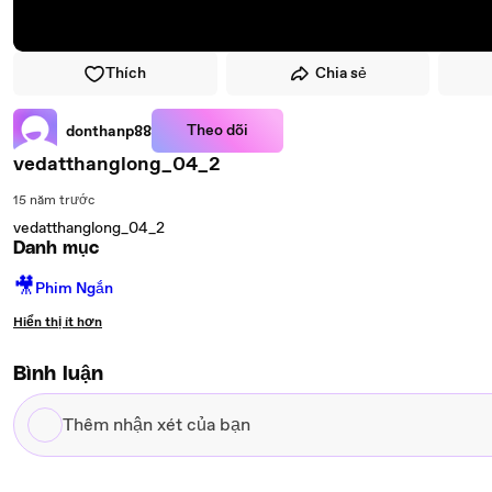
Thích
Chia sẻ
Theo dõi
donthanp88
vedatthanglong_04_2
15 năm trước
vedatthanglong_04_2
Danh mục
🎥
Phim Ngắn
Hiển thị ít hơn
Bình luận
Thêm
nhận
xét
của