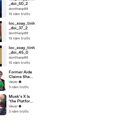
_doi_50_2
donthanp88
15 năm trước
loc_xoay_tinh
_doi_37_2
donthanp88
15 năm trước
loc_xoay_tinh
_doi_45_0
donthanp88
15 năm trước
Former Aide
Claims She
Was Asked to
Veuer
Make a ‘Hit
3 năm trước
List’ For
Trump
Musk’s X Is
‘the Platform
With the
Veuer
Largest Ratio
3 năm trước
of
Misinformatio
n or
Disinformatio