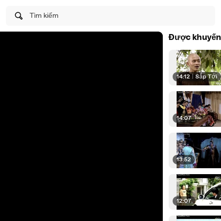
Tìm kiếm
Được khuyến
14:12
|
Sắp Tới
14:07
13:52
12:07