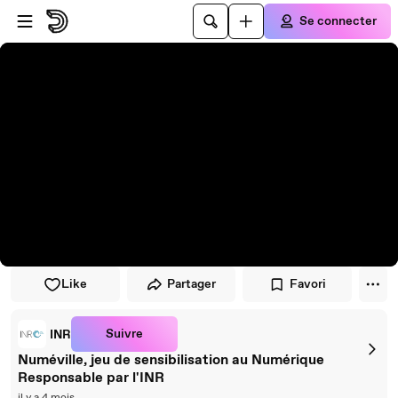
Passer au player
Passer au contenu principal
Se connecter
Like
Partager
Favori
Suivre
INR
Numéville, jeu de sensibilisation au Numérique
Responsable par l'INR