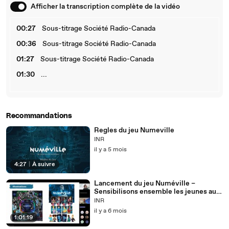
Afficher la transcription complète de la vidéo
00:27
Sous-titrage Société Radio-Canada
00:36
Sous-titrage Société Radio-Canada
01:27
Sous-titrage Société Radio-Canada
01:30
...
Recommandations
Regles du jeu Numeville
INR
il y a 5 mois
4:27
|
À suivre
Lancement du jeu Numéville –
Sensibilisons ensemble les jeunes au
numérique responsable
INR
il y a 6 mois
1:01:19