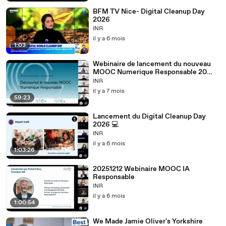
BFM TV Nice- Digital Cleanup Day
2026
INR
il y a 6 mois
1:03
Webinaire de lancement du nouveau
MOOC Numerique Responsable 20
janvier 2026
INR
il y a 7 mois
59:23
Lancement du Digital Cleanup Day
2026 💻
INR
il y a 6 mois
1:03:26
20251212 Webinaire MOOC IA
Responsable
INR
il y a 6 mois
1:00:54
We Made Jamie Oliver's Yorkshire