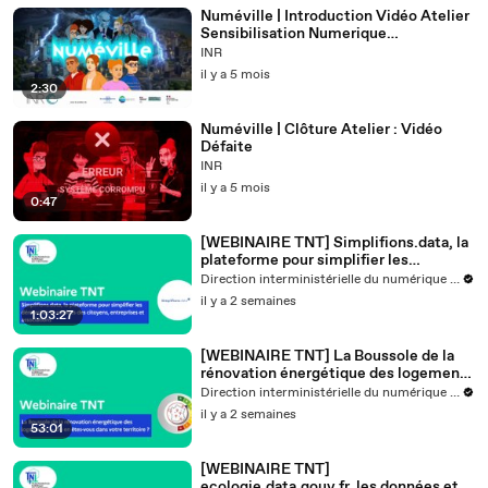
Numéville | Introduction Vidéo Atelier
Sensibilisation Numerique
Responsable
INR
il y a 5 mois
2:30
Numéville | Clôture Atelier : Vidéo
Défaite
INR
il y a 5 mois
0:47
[WEBINAIRE TNT] Simplifions.data, la
plateforme pour simplifier les
démarches et services des citoyens,
Direction interministérielle du numérique - DINUM
entreprises et associations
il y a 2 semaines
1:03:27
[WEBINAIRE TNT] La Boussole de la
rénovation énergétique des logements
— Où en êtes-vous dans votre
Direction interministérielle du numérique - DINUM
territoire ?
il y a 2 semaines
53:01
[WEBINAIRE TNT]
ecologie.data.gouv.fr, les données et