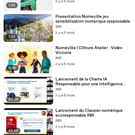
il y a 5 mois
1:29
Presentation Numeville jeu
sensibilisation numerique responsable
INR
il y a 5 mois
1:33
Numéville | Clôture Atelier : Vidéo
Victoire
INR
il y a 5 mois
0:40
Lancement de la Charte IA
Responsable pour une intelligence
artificielle éthique, inclusive, durable
INR
et de confiance
il y a 6 mois
46:20
Lancement du Clausier numérique
ecoresponsable INR
INR
il y a 6 mois
43:40