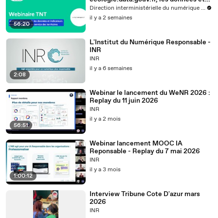
indicateurs environnementaux au
Direction interministérielle du numérique - DINUM
service des territoires
il y a 2 semaines
56:20
L'Institut du Numérique Responsable -
INR
INR
il y a 6 semaines
2:08
Webinar le lancement du WeNR 2026 :
Replay du 11 juin 2026
INR
il y a 2 mois
56:51
Webinar lancement MOOC IA
Reponsable - Replay du 7 mai 2026
INR
il y a 3 mois
1:00:12
Interview Tribune Cote D'azur mars
2026
INR