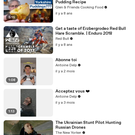
Pudding Recipe
Glen & Friends Cooking Food
il y a 8 ans
5:15
Get a taste of Erzbergrodeo Red Bull
Hare Scramble. | Enduro 2018
Red Bull
il y a 8 ans
2:28
Abonne toi
Antoine Delp
il y a 2 mois
1:08
Acceptez vous ❤️
Antoine Delp
il y a 3 mois
1:13
The Ukrainian Stunt Pilot Hunting
Russian Drones
The New Yorker