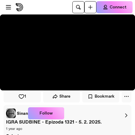
Skip to player
Skip to main content
Connect
1
Share
Bookmark
Follow
Sinan
IGRA SUDBINE - Epizoda 1321 - 5. 2. 2025.
1 year ago