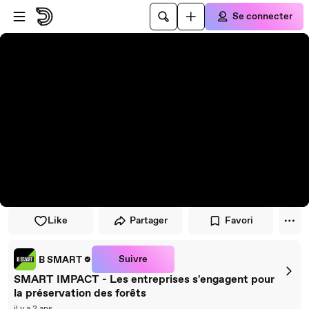
Passer au player
Passer au contenu principal
Se connecter
Like
Partager
Favori
Suivre
B SMART
SMART IMPACT - Les entreprises s'engagent pour
la préservation des forêts