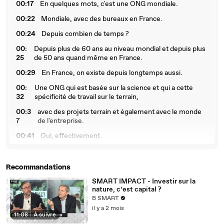
00:17
En quelques mots, c'est une ONG mondiale.
00:22
Mondiale, avec des bureaux en France.
00:24
Depuis combien de temps ?
00:
Depuis plus de 60 ans au niveau mondial et depuis plus
25
de 50 ans quand même en France.
00:29
En France, on existe depuis longtemps aussi.
00:
Une ONG qui est basée sur la science et qui a cette
32
spécificité de travail sur le terrain,
00:3
avec des projets terrain et également avec le monde
7
de l'entreprise.
00:41
Oui, effectivement.
00:
Alors là, on va parler plus précisément d'un fonds qui
42
s'appelle Nature Impact.
Recommandations
00:
On parle de quoi ? On parle de financement, de projet,
SMART IMPACT - Investir sur la
48
de défense de la biodiversité ?
nature, c’est capital ?
00:
On parle de financement, de projet à l'échelle, de
B SMART
54
projet de préservation des forêts.
il y a 2 mois
11:08
|
À suivre
00:5
Le fonds Nature Impact, en fait, l'idée du fonds et