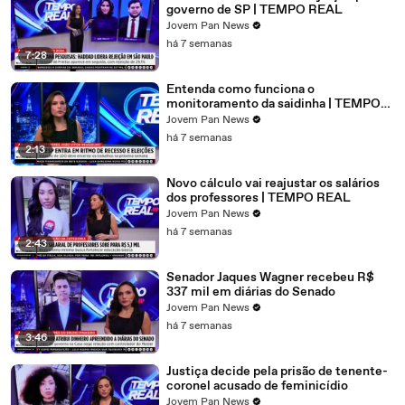
governo de SP | TEMPO REAL
Jovem Pan News
há 7 semanas
7:28
Entenda como funciona o
monitoramento da saidinha | TEMPO
REAL
Jovem Pan News
há 7 semanas
2:13
Novo cálculo vai reajustar os salários
dos professores | TEMPO REAL
Jovem Pan News
há 7 semanas
2:43
Senador Jaques Wagner recebeu R$
337 mil em diárias do Senado
Jovem Pan News
há 7 semanas
3:46
Justiça decide pela prisão de tenente-
coronel acusado de feminicídio
Jovem Pan News