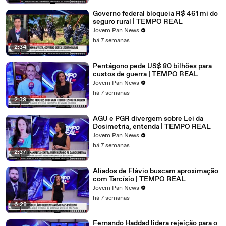
Governo federal bloqueia R$ 461 mi do
seguro rural | TEMPO REAL
Jovem Pan News
há 7 semanas
2:34
Pentágono pede US$ 80 bilhões para
custos de guerra | TEMPO REAL
Jovem Pan News
há 7 semanas
2:39
AGU e PGR divergem sobre Lei da
Dosimetria, entenda | TEMPO REAL
Jovem Pan News
há 7 semanas
2:37
Aliados de Flávio buscam aproximação
com Tarcísio | TEMPO REAL
Jovem Pan News
há 7 semanas
6:28
Fernando Haddad lidera rejeição para o