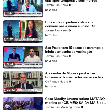
dias após temporal e seis mortes
Jovem Pan News
há 2 dias
3:47
Lula e Flávio pedem votos em
convenções e viram alvo no TSE
Jovem Pan News
há 2 dias
4:39
São Paulo tem 15 casos de sarampo e
inicia campanha de vacinação
Jovem Pan News
há 3 dias
6:24
Alexandre de Moraes proíbe Jair
Bolsonaro de usar redes sociais e falar
com imprensa
Os Pingos Nos Is
há 1 ano
29:42
Caso Nicolly: Jovens teriam MATADO
menina por CIÚMES; SAIBA MAIS com
Carla Albuquerque
Jovem Pan Morning Show