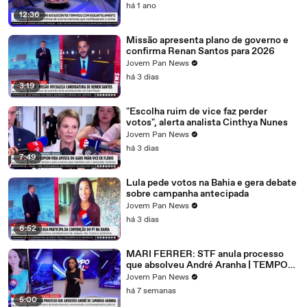
há 1 ano
12:36
Missão apresenta plano de governo e
confirma Renan Santos para 2026
Jovem Pan News
há 3 dias
3:19
"Escolha ruim de vice faz perder
votos", alerta analista Cinthya Nunes
Jovem Pan News
há 3 dias
7:49
Lula pede votos na Bahia e gera debate
sobre campanha antecipada
Jovem Pan News
há 3 dias
6:52
MARI FERRER: STF anula processo
que absolveu André Aranha | TEMPO
REAL
Jovem Pan News
há 7 semanas
5:00