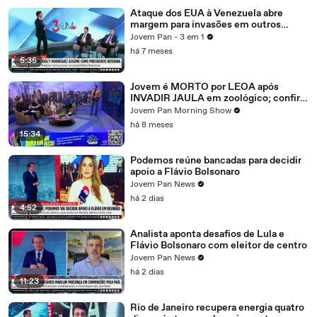
Ataque dos EUA à Venezuela abre
margem para invasões em outros
países? Piperno comenta
Jovem Pan - 3 em 1
há 7 meses
5:35
Jovem é MORTO por LEOA após
INVADIR JAULA em zoológico; confira
debate
Jovem Pan Morning Show
há 8 meses
15:34
Podemos reúne bancadas para decidir
apoio a Flávio Bolsonaro
Jovem Pan News
há 2 dias
4:52
Analista aponta desafios de Lula e
Flávio Bolsonaro com eleitor de centro
Jovem Pan News
há 2 dias
11:23
Rio de Janeiro recupera energia quatro