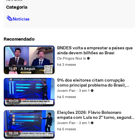
há 3 anos
Categoria
🗞
Notícias
Recomendado
BNDES volta a emprestar a países que
ainda devem bilhões ao Brasi
Os Pingos Nos Is
há 3 meses
15:21
|
A Seguir
9% dos eleitores citam corrupção
como principal problema do Brasil,
segundo Datafolha
Jovem Pan - 3 em 1
há 5 meses
10:06
Eleições 2026: Flávio Bolsonaro
empata com Lula no 2º turno, segundo
Atlas/Bloomberg
Jovem Pan - 3 em 1
há 5 meses
16:34