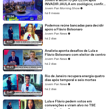
Jovem é MORTO por LEOA após
INVADIR JAULA em zoológico; confira
debate
Jovem Pan Morning Show
há 8 meses
15:34
Podemos reúne bancadas para decidir
apoio a Flávio Bolsonaro
Jovem Pan News
há 2 dias
4:52
Analista aponta desafios de Lula e
Flávio Bolsonaro com eleitor de centro
Jovem Pan News
há 2 dias
11:23
Rio de Janeiro recupera energia quatro
dias após temporal e seis mortes
Jovem Pan News
há 2 dias
3:47
Lula e Flávio pedem votos em
convenções e viram alvo no TSE