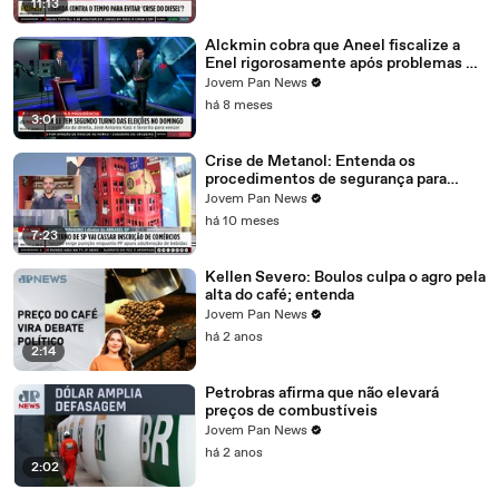
11:13
Alckmin cobra que Aneel fiscalize a
Enel rigorosamente após problemas no
fornecimento de energia em SP
Jovem Pan News
há 8 meses
3:01
Crise de Metanol: Entenda os
procedimentos de segurança para
bares
Jovem Pan News
há 10 meses
7:23
Kellen Severo: Boulos culpa o agro pela
alta do café; entenda
Jovem Pan News
há 2 anos
2:14
Petrobras afirma que não elevará
preços de combustíveis
Jovem Pan News
há 2 anos
2:02