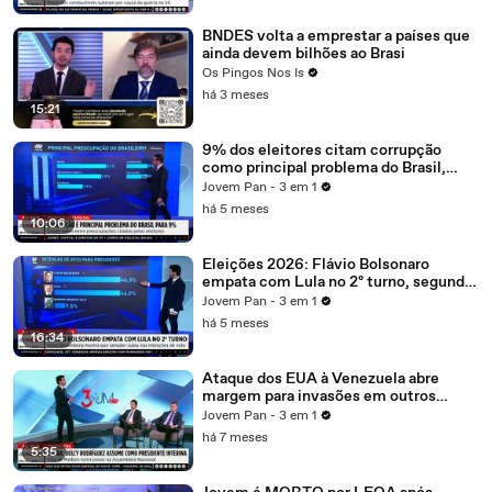
BNDES volta a emprestar a países que
ainda devem bilhões ao Brasi
Os Pingos Nos Is
há 3 meses
15:21
9% dos eleitores citam corrupção
como principal problema do Brasil,
segundo Datafolha
Jovem Pan - 3 em 1
há 5 meses
10:06
Eleições 2026: Flávio Bolsonaro
empata com Lula no 2º turno, segundo
Atlas/Bloomberg
Jovem Pan - 3 em 1
há 5 meses
16:34
Ataque dos EUA à Venezuela abre
margem para invasões em outros
países? Piperno comenta
Jovem Pan - 3 em 1
há 7 meses
5:35