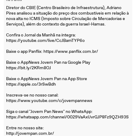
há 3 anos
Diretor do CBIE (Centro Brasileiro de Infraestrutura), Adriano
Pires analisou a situação do preço dos combustíveis em relação à
nova alta no ICMS (Imposto sobre Circulação de Mercadorias e
Serviços), além do contexto da guerra Israel-Hamas.
Confira o Jornal da Manhã na íntegra:
https://youtube.com/live/CcJBamTYP6o
Baixe o app Panflix: https://www.panflix.com.br/
Baixe o AppNews Jovem Pan na Google Play
https://bit.ly/2KRm8OJ
Baixe o AppNews Jovem Pan na App Store
https://apple.co/3rSwBdh
Inscreva-se no nosso canal:
https://www.youtube.com/c/jovempannews
Siga o canal "Jovem Pan News" no WhatsApp:
https://whatsapp.com/channel/0029VaAxUvrGJP8Fz9QZH93S
Entre no nosso site:
http://jovempan.com.br/