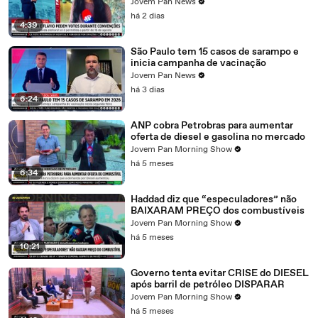
Jovem Pan News
há 2 dias
4:39
São Paulo tem 15 casos de sarampo e
inicia campanha de vacinação
Jovem Pan News
há 3 dias
6:24
ANP cobra Petrobras para aumentar
oferta de diesel e gasolina no mercado
Jovem Pan Morning Show
há 5 meses
6:34
Haddad diz que “especuladores” não
BAIXARAM PREÇO dos combustíveis
Jovem Pan Morning Show
há 5 meses
10:21
Governo tenta evitar CRISE do DIESEL
após barril de petróleo DISPARAR
Jovem Pan Morning Show
há 5 meses