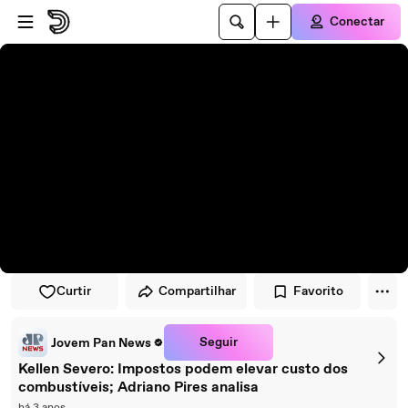
Pular para o player
Ir para o conteúdo principal
Conectar
Curtir
Compartilhar
Favorito
Seguir
Jovem Pan News
Kellen Severo: Impostos podem elevar custo dos
combustíveis; Adriano Pires analisa