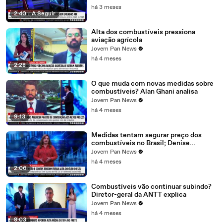
há 3 meses
2:40
|
A Seguir
Alta dos combustíveis pressiona
aviação agrícola
Jovem Pan News
há 4 meses
2:28
O que muda com novas medidas sobre
combustíveis? Alan Ghani analisa
Jovem Pan News
há 4 meses
9:13
Medidas tentam segurar preço dos
combustíveis no Brasil; Denise
Campos comenta
Jovem Pan News
há 4 meses
2:06
Combustíveis vão continuar subindo?
Diretor-geral da ANTT explica
Jovem Pan News
há 4 meses
8:03