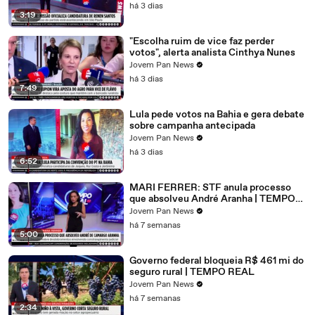
há 3 dias
3:19
"Escolha ruim de vice faz perder
votos", alerta analista Cinthya Nunes
Jovem Pan News
há 3 dias
7:49
Lula pede votos na Bahia e gera debate
sobre campanha antecipada
Jovem Pan News
há 3 dias
6:52
MARI FERRER: STF anula processo
que absolveu André Aranha | TEMPO
REAL
Jovem Pan News
há 7 semanas
5:00
Governo federal bloqueia R$ 461 mi do
seguro rural | TEMPO REAL
Jovem Pan News
há 7 semanas
2:34