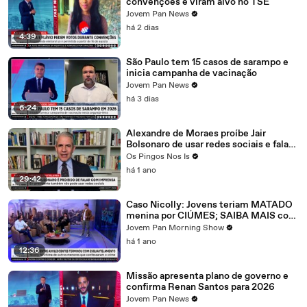
convenções e viram alvo no TSE
Jovem Pan News
há 2 dias
4:39
São Paulo tem 15 casos de sarampo e
inicia campanha de vacinação
Jovem Pan News
há 3 dias
6:24
Alexandre de Moraes proíbe Jair
Bolsonaro de usar redes sociais e falar
com imprensa
Os Pingos Nos Is
há 1 ano
29:42
Caso Nicolly: Jovens teriam MATADO
menina por CIÚMES; SAIBA MAIS com
Carla Albuquerque
Jovem Pan Morning Show
há 1 ano
12:36
Missão apresenta plano de governo e
confirma Renan Santos para 2026
Jovem Pan News