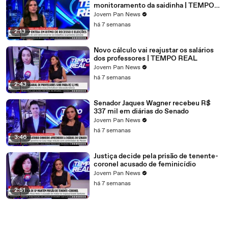
monitoramento da saidinha | TEMPO
REAL
Jovem Pan News
há 7 semanas
2:13
Novo cálculo vai reajustar os salários
dos professores | TEMPO REAL
Jovem Pan News
há 7 semanas
2:43
Senador Jaques Wagner recebeu R$
337 mil em diárias do Senado
Jovem Pan News
há 7 semanas
3:46
Justiça decide pela prisão de tenente-
coronel acusado de feminicídio
Jovem Pan News
há 7 semanas
2:51