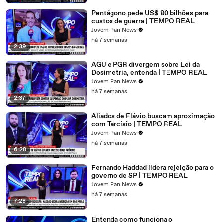
Pentágono pede US$ 80 bilhões para
custos de guerra | TEMPO REAL
Jovem Pan News
há 7 semanas
2:39
AGU e PGR divergem sobre Lei da
Dosimetria, entenda | TEMPO REAL
Jovem Pan News
há 7 semanas
2:37
Aliados de Flávio buscam aproximação
com Tarcísio | TEMPO REAL
Jovem Pan News
há 7 semanas
6:28
Fernando Haddad lidera rejeição para o
governo de SP | TEMPO REAL
Jovem Pan News
há 7 semanas
7:28
Entenda como funciona o