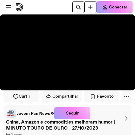
Pular para o player
Ir para o conteúdo principal
Conectar
Curtir
Compartilhar
Favorito
Seguir
Jovem Pan News
China, Amazon e commodities melhoram humor |
MINUTO TOURO DE OURO - 27/10/2023