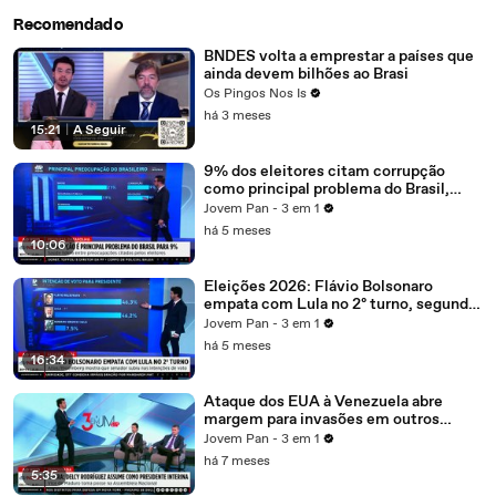
Recomendado
BNDES volta a emprestar a países que
ainda devem bilhões ao Brasi
Os Pingos Nos Is
há 3 meses
15:21
|
A Seguir
9% dos eleitores citam corrupção
como principal problema do Brasil,
segundo Datafolha
Jovem Pan - 3 em 1
há 5 meses
10:06
Eleições 2026: Flávio Bolsonaro
empata com Lula no 2º turno, segundo
Atlas/Bloomberg
Jovem Pan - 3 em 1
há 5 meses
16:34
Ataque dos EUA à Venezuela abre
margem para invasões em outros
países? Piperno comenta
Jovem Pan - 3 em 1
há 7 meses
5:35