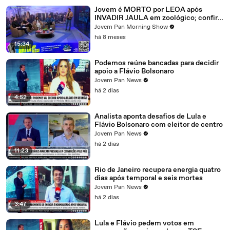
Jovem é MORTO por LEOA após
INVADIR JAULA em zoológico; confira
debate
Jovem Pan Morning Show
há 8 meses
15:34
Podemos reúne bancadas para decidir
apoio a Flávio Bolsonaro
Jovem Pan News
há 2 dias
4:52
Analista aponta desafios de Lula e
Flávio Bolsonaro com eleitor de centro
Jovem Pan News
há 2 dias
11:23
Rio de Janeiro recupera energia quatro
dias após temporal e seis mortes
Jovem Pan News
há 2 dias
3:47
Lula e Flávio pedem votos em