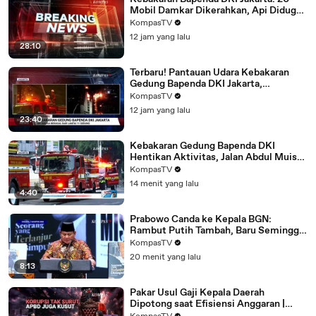
Mobil Damkar Dikerahkan, Api Diduga
dari Lantai 11 Gedung
KompasTV
12 jam yang lalu
28:10
Terbaru! Pantauan Udara Kebakaran
Gedung Bapenda DKI Jakarta,
Pemadaman Berlangsung Hampir 2
KompasTV
Jam
12 jam yang lalu
23:40
Kebakaran Gedung Bapenda DKI
Hentikan Aktivitas, Jalan Abdul Muis
Masih Ditutup | KOMPAS SIANG
KompasTV
14 menit yang lalu
4:40
Prabowo Canda ke Kepala BGN:
Rambut Putih Tambah, Baru Seminggu
Menjabat
KompasTV
20 menit yang lalu
8:13
Pakar Usul Gaji Kepala Daerah
Dipotong saat Efisiensi Anggaran |
ROSI