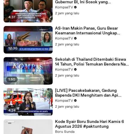
Gubernur BI, Ini Sosok yang
Dipertimbangkan
KompasTV
2 jam yang lalu
4:37
AS-Iran Makin Panas, Guru Besar
Keamanan Internasional Ungkap
Strategi Kedua Negara
KompasTV
2 jam yang lalu
12:30
Sekolah di Thailand Ditembaki Siswa
14 Tahun, Polisi Temukan Bendera Nazi
di Rumah | KOMPAS PAGI
KompasTV
2 jam yang lalu
1:50
[LIVE] Pascakebakaran, Gedung
Bapenda DKI Menghitam dan Api
Masih Dipadamkan | KOMPAS PAGI
KompasTV
2 jam yang lalu
4:24
Kode Syair Boru Sunda Hari Kamis 6
Agustus 2026 #paktuntung
Boru Sunda