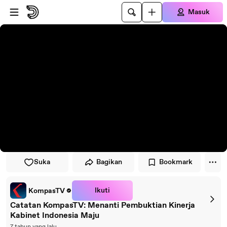
Lewati ke pemutar
Lewatkan ke konten utama
Masuk
Suka
Bagikan
Bookmark
Ikuti
KompasTV
Catatan KompasTV: Menanti Pembuktian Kinerja
Kabinet Indonesia Maju