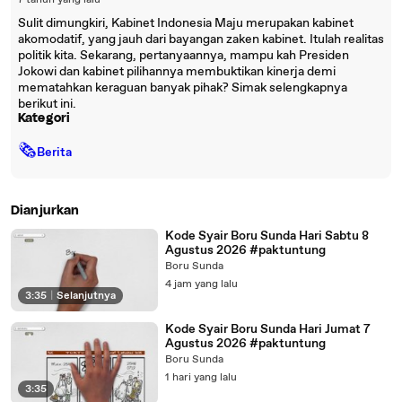
7 tahun yang lalu
Sulit dimungkiri, Kabinet Indonesia Maju merupakan kabinet
akomodatif, yang jauh dari bayangan zaken kabinet. Itulah realitas
politik kita. Sekarang, pertanyaannya, mampu kah Presiden
Jokowi dan kabinet pilihannya membuktikan kinerja demi
mematahkan keraguan banyak pihak? Simak selengkapnya
berikut ini.
Kategori
🗞
Berita
Dianjurkan
Kode Syair Boru Sunda Hari Sabtu 8
Agustus 2026 #paktuntung
Boru Sunda
4 jam yang lalu
3:35
|
Selanjutnya
Kode Syair Boru Sunda Hari Jumat 7
Agustus 2026 #paktuntung
Boru Sunda
1 hari yang lalu
3:35