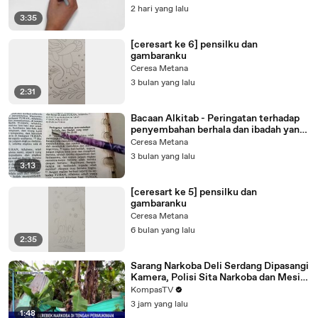
2 hari yang lalu
3:35
[ceresart ke 6] pensilku dan
gambaranku
Ceresa Metana
3 bulan yang lalu
2:31
Bacaan Alkitab - Peringatan terhadap
penyembahan berhala dan ibadah yang
sesat
Ceresa Metana
3 bulan yang lalu
3:13
[ceresart ke 5] pensilku dan
gambaranku
Ceresa Metana
6 bulan yang lalu
2:35
Sarang Narkoba Deli Serdang Dipasangi
Kamera, Polisi Sita Narkoba dan Mesin
Judi | KOMPAS PAGI
KompasTV
3 jam yang lalu
1:48