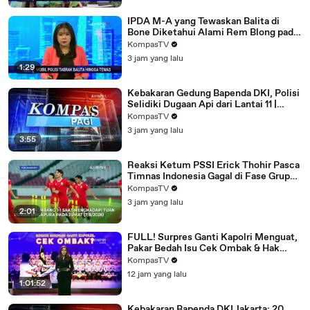
IPDA M-A yang Tewaskan Balita di
Bone Diketahui Alami Rem Blong pada
Mobil | KOMPAS PAGI
KompasTV
3 jam yang lalu
1:29
Kebakaran Gedung Bapenda DKI, Polisi
Selidiki Dugaan Api dari Lantai 11 |
KOMPAS PAGI
KompasTV
3 jam yang lalu
3:55
Reaksi Ketum PSSI Erick Thohir Pasca
Timnas Indonesia Gagal di Fase Grup
Piala AFF 2026
KompasTV
3 jam yang lalu
2:01
FULL! Surpres Ganti Kapolri Menguat,
Pakar Bedah Isu Cek Ombak & Hak
Presiden Prabowo | Bola Liar
KompasTV
12 jam yang lalu
1:01:52
Kebakaran Bapenda DKI Jakarta: 20