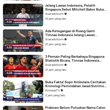
Jelang Lawan Indonesia, Pelatih
Singapura Sebut Mitchell Baker Bukan
Ancaman
Suaradotcom
19 jam yang lalu
1:31
Ada Ketegangan di Ruang Ganti
Timnas Indonesia Jelang Lawan
Singapura? Herdman Bilang Begini
Suaradotcom
21 jam yang lalu
1:31
3 Pemain Paling Berbahaya Singapura:
Statistik Bicara, Timnas Indonesia
Wajib Waspada
Suaradotcom
21 jam yang lalu
1:29
Buka Fakta! Sopir Ambulans Ceritakan
Kronologi Pemindahan Jasad Sutrimo |
KOMPAS PAGI
KompasTV
2 jam yang lalu
6:13
Prabowo Belum Putuskan Nama Calon