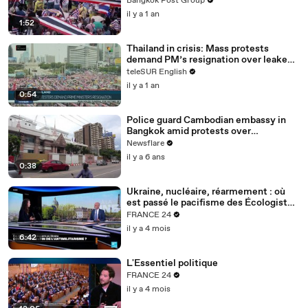
Bangkok Post Group
il y a 1 an
1:52
Thailand in crisis: Mass protests
demand PM’s resignation over leaked
call with Cambodian leader
teleSUR English
il y a 1 an
0:54
Police guard Cambodian embassy in
Bangkok amid protests over
'kidnapped' activist
Newsflare
il y a 6 ans
0:38
Ukraine, nucléaire, réarmement : où
est passé le pacifisme des Écologistes
?
FRANCE 24
il y a 4 mois
6:42
L'Essentiel politique
FRANCE 24
il y a 4 mois