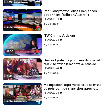
6:22
Iran : Cinq footballeuses iraniennes
obtiennent l'asile en Australie
FRANCE 24
il y a 5 mois
6:32
ITW Chirine Ardakani
FRANCE 24
il y a 5 mois
11:00
Denise Epoté : la pionnière du journal
télévisé africain raconte 40 ans de
carrière
FRANCE 24
il y a 5 mois
7:04
Madagascar : diplomatie tous azimuts
du président de transition après le
putsch
FRANCE 24
il y a 5 mois
6:42