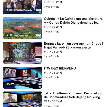
FRANCE 24
il y a 5 mois
6:21
Guinée : « La Guinée est une dictature
» – Cellou Dalein Diallo dénonce le
régime Doumbouya
FRANCE 24
il y a 5 mois
6:48
Écrans : faut-il un sevrage numérique ?
Najat Vallaud-Belkacem alerte
FRANCE 24
il y a 5 mois
9:16
ITW UGO BIENVENU
FRANCE 24
il y a 5 mois
10:37
Titre Tirailleurs africains : l’exposition
de Bonaventure Soh Bejeng Ndikung à
Berlin
FRANCE 24
il y a 5 mois