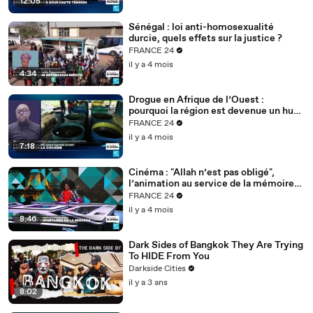
12:05
Sénégal : loi anti-homosexualité
durcie, quels effets sur la justice ?
FRANCE 24
il y a 4 mois
4:34
Drogue en Afrique de l’Ouest :
pourquoi la région est devenue un hub
mondial
FRANCE 24
il y a 4 mois
7:18
Cinéma : "Allah n’est pas obligé",
l’animation au service de la mémoire
des enfants-soldats
FRANCE 24
il y a 4 mois
8:46
Dark Sides of Bangkok They Are Trying
To HIDE From You
Darkside Cities
il y a 3 ans
8:02