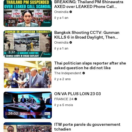
BREAKING: Thailand PM Shinawatra
AXED over LEAKED Phone Call
SCANDAL with Cambodian Presiden
Oneindia
il y a 1 an
3:21
Bangkok Shooting CCTV: Gunman
KILLS 6 in Broad Daylight, Then
Shoots Himself|Cambodia Ties
Oneindia
Suspected
il y a 1 an
3:37
Thai politician slaps reporter after she
asked question he did not like
The Independent
il y a 2 ans
0:15
ON VA PLUS LOIN 23 03
FRANCE 24
il y a 5 mois
26:02
ITW porte parole du gouvernement
tchadien