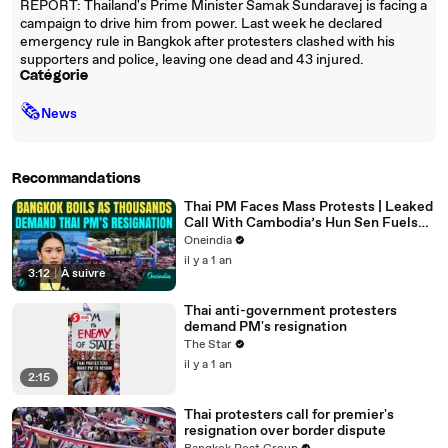
REPORT: Thailand's Prime Minister Samak Sundaravej is facing a
campaign to drive him from power. Last week he declared
emergency rule in Bangkok after protesters clashed with his
supporters and police, leaving one dead and 43 injured.
Catégorie
🗞
News
Recommandations
Thai PM Faces Mass Protests | Leaked
Call With Cambodia’s Hun Sen Fuels
Political Storm | Bangkok
Oneindia
il y a 1 an
3:12
|
À suivre
Thai anti-government protesters
demand PM's resignation
The Star
il y a 1 an
2:15
Thai protesters call for premier's
resignation over border dispute