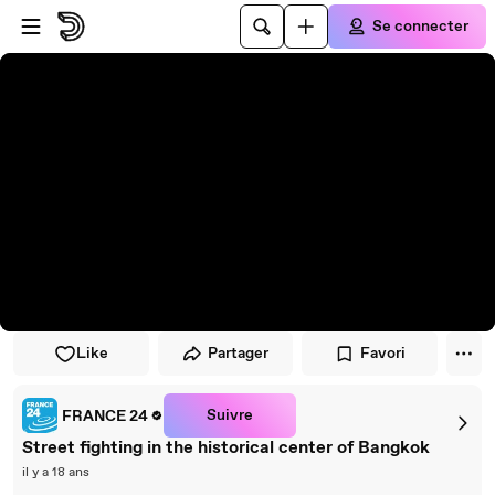
Passer au player
Passer au contenu principal
Se connecter
Like
Partager
Favori
Suivre
FRANCE 24
Street fighting in the historical center of Bangkok
il y a 18 ans