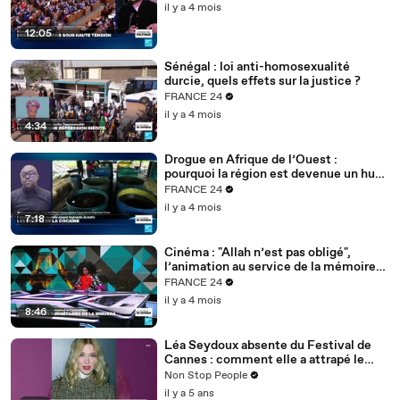
il y a 4 mois
12:05
Sénégal : loi anti-homosexualité
durcie, quels effets sur la justice ?
FRANCE 24
il y a 4 mois
4:34
Drogue en Afrique de l’Ouest :
pourquoi la région est devenue un hub
mondial
FRANCE 24
il y a 4 mois
7:18
Cinéma : "Allah n’est pas obligé",
l’animation au service de la mémoire
des enfants-soldats
FRANCE 24
il y a 4 mois
8:46
Léa Seydoux absente du Festival de
Cannes : comment elle a attrapé le
Covid
Non Stop People
il y a 5 ans