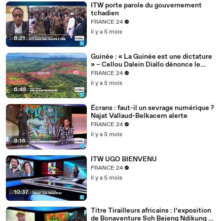
ITW porte parole du gouvernement
tchadien
FRANCE 24
il y a 5 mois
6:21
Guinée : « La Guinée est une dictature
» – Cellou Dalein Diallo dénonce le
régime Doumbouya
FRANCE 24
il y a 5 mois
6:48
Écrans : faut-il un sevrage numérique ?
Najat Vallaud-Belkacem alerte
FRANCE 24
il y a 5 mois
9:16
ITW UGO BIENVENU
FRANCE 24
il y a 5 mois
10:37
Titre Tirailleurs africains : l’exposition
de Bonaventure Soh Bejeng Ndikung à