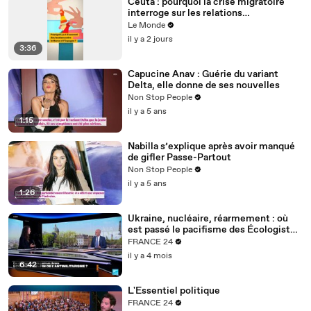
Ceuta : pourquoi la crise migratoire
interroge sur les relations
diplomatiques entre le Maroc et
Le Monde
l’Espagne ?
il y a 2 jours
3:36
Capucine Anav : Guérie du variant
Delta, elle donne de ses nouvelles
Non Stop People
il y a 5 ans
1:15
Nabilla s’explique après avoir manqué
de gifler Passe-Partout
Non Stop People
il y a 5 ans
1:26
Ukraine, nucléaire, réarmement : où
est passé le pacifisme des Écologistes
?
FRANCE 24
il y a 4 mois
6:42
L'Essentiel politique
FRANCE 24