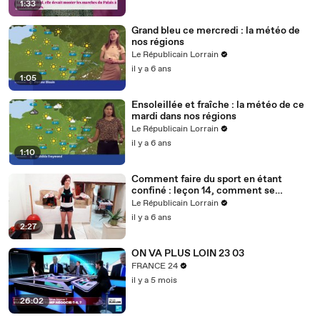
1:33
Grand bleu ce mercredi : la météo de
nos régions
Le Républicain Lorrain
il y a 6 ans
1:05
Ensoleillée et fraîche : la météo de ce
mardi dans nos régions
Le Républicain Lorrain
il y a 6 ans
1:10
Comment faire du sport en étant
confiné : leçon 14, comment se
muscler avec des bouteilles d'eau ?
Le Républicain Lorrain
il y a 6 ans
2:27
ON VA PLUS LOIN 23 03
FRANCE 24
il y a 5 mois
26:02