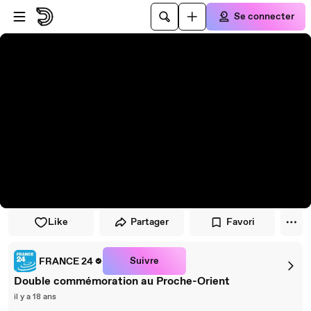
Passer au player
Passer au contenu principal
Se connecter
Like
Partager
Favori
Suivre
FRANCE 24
Double commémoration au Proche-Orient
il y a 18 ans