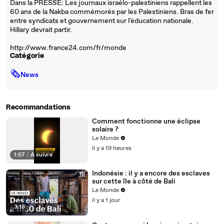
Dans la PRESSE: Les journaux israélo-palestiniens rappellent les
60 ans de la Nakba commémorés par les Palestiniens. Bras de fer
entre syndicats et gouvernement sur l'éducation nationale.
Hillary devrait partir.
http://www.france24.com/fr/monde
Catégorie
🗞
News
Recommandations
Comment fonctionne une éclipse
solaire ?
Le Monde
il y a 19 heures
1:57
|
À suivre
Indonésie : il y a encore des esclaves
sur cette île à côté de Bali
Le Monde
il y a 1 jour
3:18