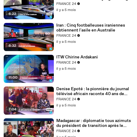
Berlin
FRANCE 24
il y a 5 mois
6:22
Iran : Cinq footballeuses iraniennes
obtiennent l'asile en Australie
FRANCE 24
il y a 5 mois
6:32
ITW Chirine Ardakani
FRANCE 24
il y a 5 mois
11:00
Denise Epoté : la pionnière du journal
télévisé africain raconte 40 ans de
carrière
FRANCE 24
il y a 5 mois
7:04
Madagascar : diplomatie tous azimuts
du président de transition après le
putsch
FRANCE 24