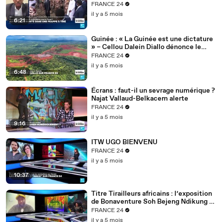
FRANCE 24
il y a 5 mois
6:21
Guinée : « La Guinée est une dictature
» – Cellou Dalein Diallo dénonce le
régime Doumbouya
FRANCE 24
il y a 5 mois
6:48
Écrans : faut-il un sevrage numérique ?
Najat Vallaud-Belkacem alerte
FRANCE 24
il y a 5 mois
9:16
ITW UGO BIENVENU
FRANCE 24
il y a 5 mois
10:37
Titre Tirailleurs africains : l’exposition
de Bonaventure Soh Bejeng Ndikung à
Berlin
FRANCE 24
il y a 5 mois