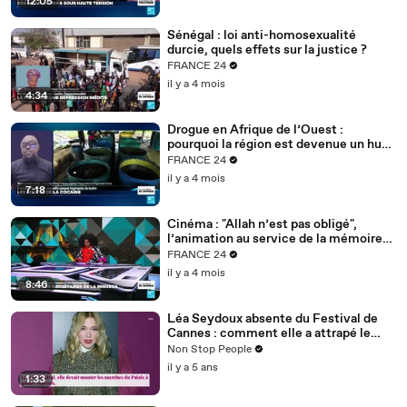
12:05
Sénégal : loi anti-homosexualité
durcie, quels effets sur la justice ?
FRANCE 24
il y a 4 mois
4:34
Drogue en Afrique de l’Ouest :
pourquoi la région est devenue un hub
mondial
FRANCE 24
il y a 4 mois
7:18
Cinéma : "Allah n’est pas obligé",
l’animation au service de la mémoire
des enfants-soldats
FRANCE 24
il y a 4 mois
8:46
Léa Seydoux absente du Festival de
Cannes : comment elle a attrapé le
Covid
Non Stop People
il y a 5 ans
1:33