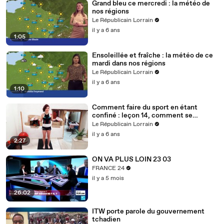
Grand bleu ce mercredi : la météo de
nos régions
Le Républicain Lorrain
il y a 6 ans
1:05
Ensoleillée et fraîche : la météo de ce
mardi dans nos régions
Le Républicain Lorrain
il y a 6 ans
1:10
Comment faire du sport en étant
confiné : leçon 14, comment se
muscler avec des bouteilles d'eau ?
Le Républicain Lorrain
il y a 6 ans
2:27
ON VA PLUS LOIN 23 03
FRANCE 24
il y a 5 mois
26:02
ITW porte parole du gouvernement
tchadien