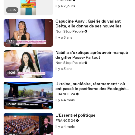
Le Monde
l’Espagne ?
il y a 2 jours
3:36
Capucine Anav : Guérie du variant
Delta, elle donne de ses nouvelles
Non Stop People
il y a 5 ans
1:15
Nabilla s’explique après avoir manqué
de gifler Passe-Partout
Non Stop People
il y a 5 ans
1:26
Ukraine, nucléaire, réarmement : où
est passé le pacifisme des Écologistes
?
FRANCE 24
il y a 4 mois
6:42
L'Essentiel politique
FRANCE 24
il y a 4 mois