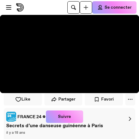
Passer au player
Passer au contenu principal
Se connecter
Like
Partager
Favori
Suivre
FRANCE 24
Secrets d’une danseuse guinéenne à Paris
il y a 18 ans