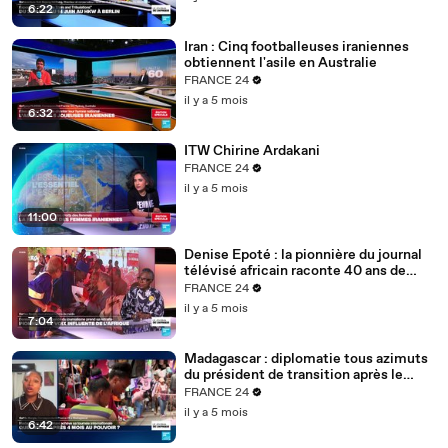
6:22
Iran : Cinq footballeuses iraniennes
obtiennent l'asile en Australie
FRANCE 24
il y a 5 mois
6:32
ITW Chirine Ardakani
FRANCE 24
il y a 5 mois
11:00
Denise Epoté : la pionnière du journal
télévisé africain raconte 40 ans de
carrière
FRANCE 24
il y a 5 mois
7:04
Madagascar : diplomatie tous azimuts
du président de transition après le
putsch
FRANCE 24
il y a 5 mois
6:42