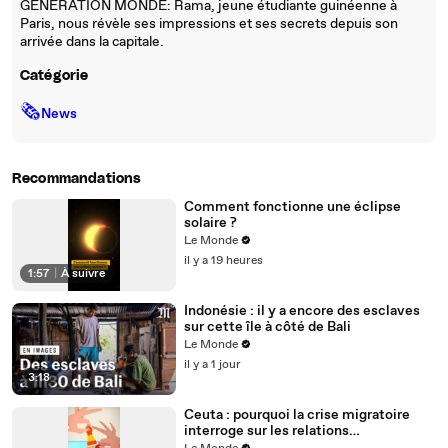
GENERATION MONDE: Rama, jeune étudiante guinéenne à
Paris, nous révèle ses impressions et ses secrets depuis son
arrivée dans la capitale.
Catégorie
🗞
News
Recommandations
Comment fonctionne une éclipse
solaire ?
Le Monde
il y a 19 heures
1:57
|
À suivre
Indonésie : il y a encore des esclaves
sur cette île à côté de Bali
Le Monde
il y a 1 jour
3:18
Ceuta : pourquoi la crise migratoire
interroge sur les relations
diplomatiques entre le Maroc et