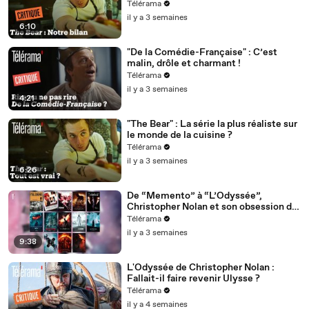
Télérama
il y a 3 semaines
6:10
"De la Comédie-Française" : C’est
malin, drôle et charmant !
Télérama
il y a 3 semaines
4:21
"The Bear" : La série la plus réaliste sur
le monde de la cuisine ?
Télérama
il y a 3 semaines
6:26
De “Memento” à “L’Odyssée”,
Christopher Nolan et son obsession du
temps
Télérama
il y a 3 semaines
9:38
L'Odyssée de Christopher Nolan :
Fallait-il faire revenir Ulysse ?
Télérama
il y a 4 semaines