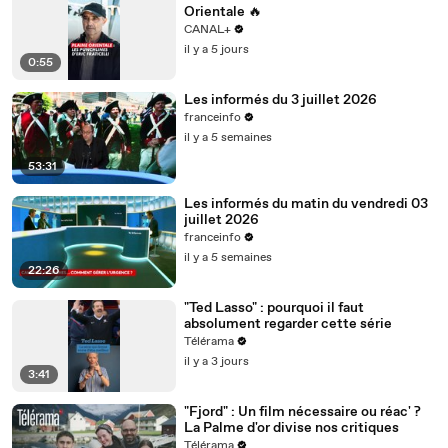
Orientale 🔥
CANAL+
il y a 5 jours
0:55
Les informés du 3 juillet 2026
franceinfo
il y a 5 semaines
53:31
Les informés du matin du vendredi 03
juillet 2026
franceinfo
il y a 5 semaines
22:26
"Ted Lasso" : pourquoi il faut
absolument regarder cette série
Télérama
il y a 3 jours
3:41
"Fjord" : Un film nécessaire ou réac' ?
La Palme d'or divise nos critiques
Télérama