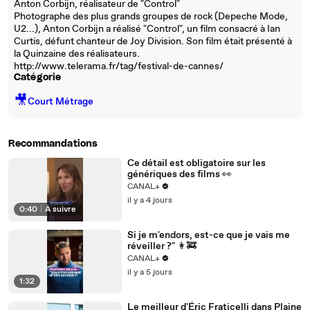
Anton Corbijn, réalisateur de "Control"
Photographe des plus grands groupes de rock (Depeche Mode,
U2...), Anton Corbijn a réalisé "Control", un film consacré à Ian
Curtis, défunt chanteur de Joy Division. Son film était présenté à
la Quinzaine des réalisateurs.
http://www.telerama.fr/tag/festival-de-cannes/
Catégorie
🎥
Court Métrage
Recommandations
Ce détail est obligatoire sur les
génériques des films 👀
CANAL+
il y a 4 jours
0:40
|
À suivre
Si je m'endors, est-ce que je vais me
réveiller ?" 👩‍🚒
CANAL+
il y a 5 jours
1:32
Le meilleur d'Éric Fraticelli dans Plaine