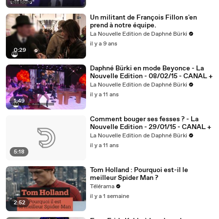
Un militant de François Fillon s'en
prend à notre équipe.
La Nouvelle Edition de Daphné Bürki
il y a 9 ans
0:29
Daphné Bürki en mode Beyonce - La
Nouvelle Edition - 08/02/15 - CANAL +
La Nouvelle Edition de Daphné Bürki
il y a 11 ans
1:49
Comment bouger ses fesses ? - La
Nouvelle Edition - 29/01/15 - CANAL +
La Nouvelle Edition de Daphné Bürki
il y a 11 ans
5:18
Tom Holland : Pourquoi est-il le
meilleur Spider Man ?
Télérama
il y a 1 semaine
2:52