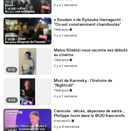
il y a 1 semaine
6:55
« Soudain » de Ryūsuke Hamaguchi :
"On est constamment chamboulés"
Télérama
il y a 1 semaine
5:16
Malou Khebizi nous raconte ses débuts
au cinéma
Télérama
il y a 1 semaine
6:12
Mort de Kavinsky : l'histoire de
"Nightcall"
Télérama
il y a 1 semaine
4:02
Canicule : décès, dépenses de santé...
Philippe Juvin dans le 8h30 franceinfo
franceinfo
il y a 6 semaines
19:42