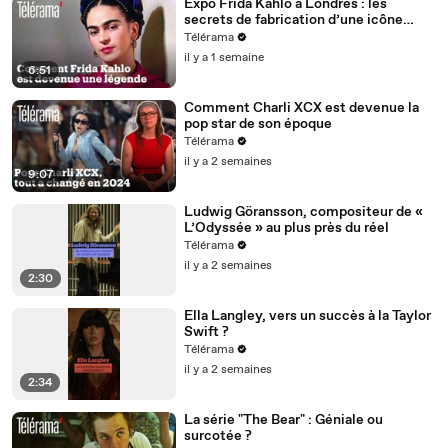
Expo Frida Kahlo à Londres : les
secrets de fabrication d’une icône
mondiale
Télérama
il y a 1 semaine
6:51
Comment Charli XCX est devenue la
pop star de son époque
Télérama
il y a 2 semaines
9:07
Ludwig Göransson, compositeur de «
L’Odyssée » au plus près du réel
Télérama
il y a 2 semaines
2:30
Ella Langley, vers un succès à la Taylor
Swift ?
Télérama
il y a 2 semaines
2:34
La série "The Bear" : Géniale ou
surcotée ?