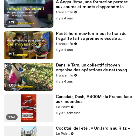
À Angoulême, une formation permet
aux sourds et muets d'apprendre la
langue des signes
franceinfo
il y a 4 ans
1:20
Parité hommes-femmes : le train de
l’égalité fait sa première escale à
Nantes
franceinfo
il y a 4 ans
1:17
Dans le Tarn, un collectif citoyen
organise des opérations de nettoyage
de la rivière Cérou
franceinfo
il y a 4 ans
1:00
Canadair, Dash, A400M : la France face
aux incendies
Le Point
il y a 1 semaine
1:53
Cocktail de l'été : « Un Jardin au Ritz »
Le Point