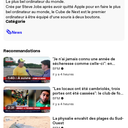
Le plus bel ordinateur du monde.
Crée par Steve Jobs après avoir quitté Apple pour en faire le plus
bel ordinateur au monde, le Cube de Next est le premier
ordinateur à être équipé d’une souris à deux boutons.
Catégorie
🗞
News
Recommandations
"Je n'ai jamais connu une année de
sécheresse comme celle-ci": en
Charente-Maritime, à cause de la
BFM
sécheresse, l'herbe de cette prairie
il y a 4 heures
n'est plus comestible pour les vaches
1:40
|
À suivre
depuis le 1er juin
"Les locaux ont été cambriolés, trois
portes ont été cassées": le club de foot
de Champfleur victime d'un
BFM
cambriolage
il y a 4 heures
2:31
La physalie envahit des plages du Sud-
Ouest