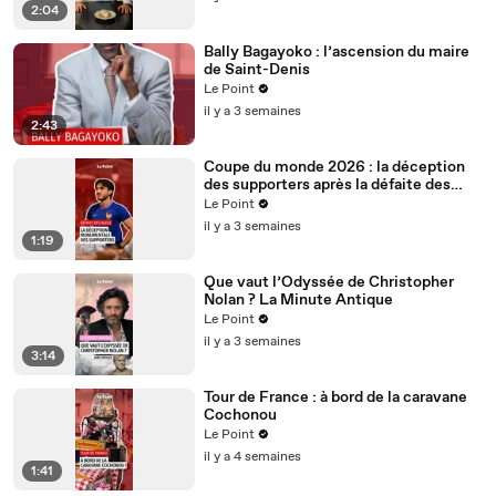
2:04
Bally Bagayoko : l’ascension du maire
de Saint-Denis
Le Point
il y a 3 semaines
2:43
Coupe du monde 2026 : la déception
des supporters après la défaite des
Bleus
Le Point
il y a 3 semaines
1:19
Que vaut l’Odyssée de Christopher
Nolan ? La Minute Antique
Le Point
il y a 3 semaines
3:14
Tour de France : à bord de la caravane
Cochonou
Le Point
il y a 4 semaines
1:41