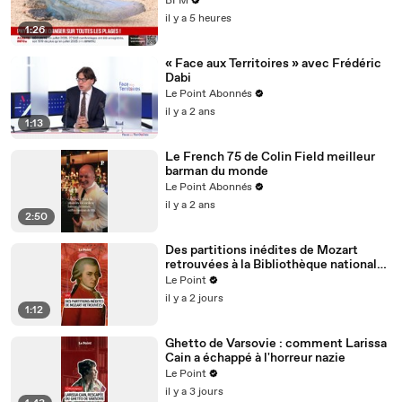
BFM
il y a 5 heures
1:26
« Face aux Territoires » avec Frédéric
Dabi
Le Point Abonnés
il y a 2 ans
1:13
Le French 75 de Colin Field meilleur
barman du monde
Le Point Abonnés
il y a 2 ans
2:50
Des partitions inédites de Mozart
retrouvées à la Bibliothèque nationale
de France
Le Point
il y a 2 jours
1:12
Ghetto de Varsovie : comment Larissa
Cain a échappé à l'horreur nazie
Le Point
il y a 3 jours