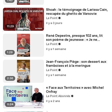
1:43
Shoah : le témoignage de Larissa Cain,
rescapée du ghetto de Varsovie
Le Point
il y a 3 jours
11:29
René Depestre, presque 102 ans, lit
son poème de jeunesse : « Je ne
viendrai pas »
Le Point
il y a 1 semaine
1:29
Jean-François Piège : son dessert aux
framboises et à la meringue
Le Point
il y a 1 semaine
2:36
« Face aux Territoires » avec Michel
Onfray
Le Point Abonnés
il y a 2 ans
0:24