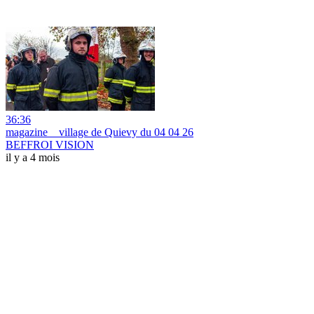
36:36
magazine _ village de Quievy du 04 04 26
BEFFROI VISION
il y a 4 mois