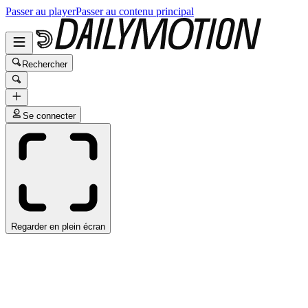
Passer au player
Passer au contenu principal
Rechercher
Se connecter
Regarder en plein écran