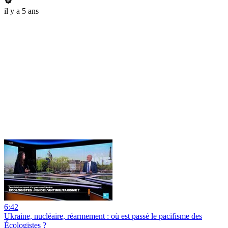
il y a 5 ans
6:42
Ukraine, nucléaire, réarmement : où est passé le pacifisme des
Écologistes ?