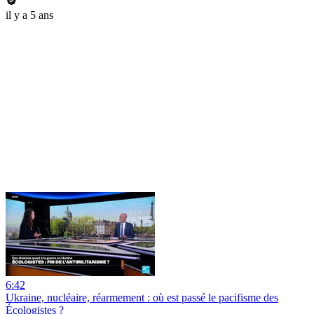
il y a 5 ans
6:42
Ukraine, nucléaire, réarmement : où est passé le pacifisme des
Écologistes ?