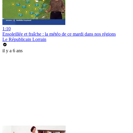
1:10
Ensoleillée et fraîche : la météo de ce mardi dans nos régions
Le Républicain Lorrain
il y a 6 ans