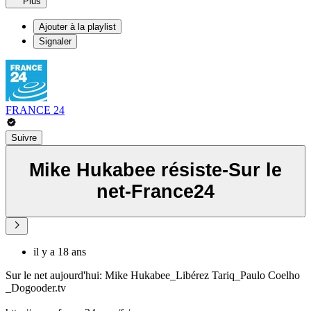
Plus
Ajouter à la playlist
Signaler
FRANCE 24
Suivre
Mike Hukabee résiste-Sur le
net-France24
il y a 18 ans
Sur le net aujourd'hui: Mike Hukabee_Libérez Tariq_Paulo Coelho
_Dogooder.tv