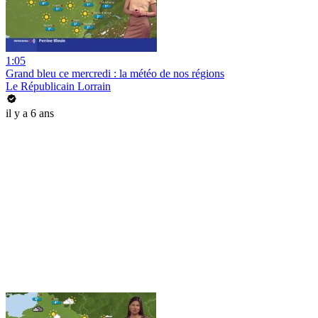
1:05
Grand bleu ce mercredi : la météo de nos régions
Le Républicain Lorrain
il y a 6 ans