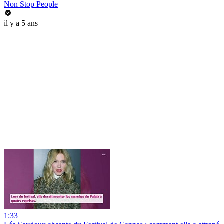
Non Stop People
il y a 5 ans
1:33