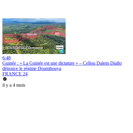
6:48
Guinée : « La Guinée est une dictature » – Cellou Dalein Diallo
dénonce le régime Doumbouya
FRANCE 24
il y a 4 mois