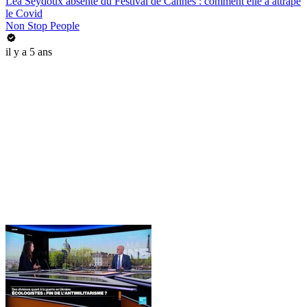
Léa Seydoux absente du Festival de Cannes : comment elle a attrapé
le Covid
Non Stop People
il y a 5 ans