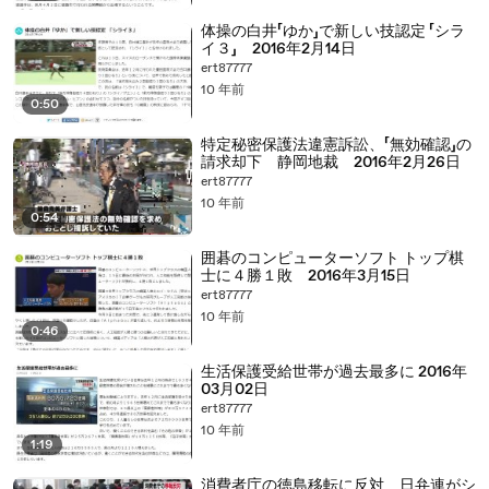
体操の白井「ゆか」で新しい技認定 「シラ
イ３」 2016年2月14日
ert87777
10 年前
0:50
特定秘密保護法違憲訴訟、「無効確認」の
請求却下 静岡地裁 2016年2月26日
ert87777
10 年前
0:54
囲碁のコンピューターソフト トップ棋
士に４勝１敗 2016年3月15日
ert87777
10 年前
0:46
生活保護受給世帯が過去最多に 2016年
03月02日
ert87777
10 年前
1:19
消費者庁の徳島移転に反対 日弁連がシ