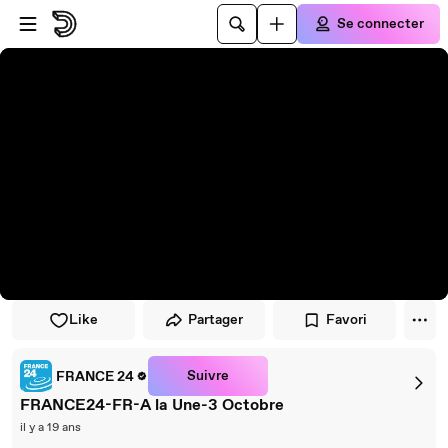
Passer au player
Passer au contenu principal
Se connecter
Like
Partager
Favori
Suivre
FRANCE 24
FRANCE24-FR-A la Une-3 Octobre
il y a 19 ans