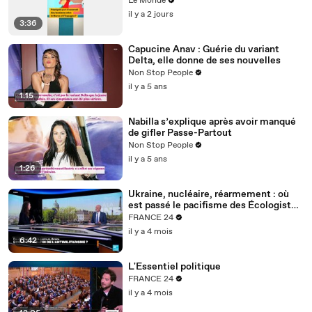
Le Monde
l’Espagne ?
il y a 2 jours
3:36
Capucine Anav : Guérie du variant
Delta, elle donne de ses nouvelles
Non Stop People
il y a 5 ans
1:15
Nabilla s’explique après avoir manqué
de gifler Passe-Partout
Non Stop People
il y a 5 ans
1:26
Ukraine, nucléaire, réarmement : où
est passé le pacifisme des Écologistes
?
FRANCE 24
il y a 4 mois
6:42
L'Essentiel politique
FRANCE 24
il y a 4 mois