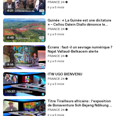
FRANCE 24
il y a 5 mois
6:21
Guinée : « La Guinée est une dictature
» – Cellou Dalein Diallo dénonce le
régime Doumbouya
FRANCE 24
il y a 5 mois
6:48
Écrans : faut-il un sevrage numérique ?
Najat Vallaud-Belkacem alerte
FRANCE 24
il y a 5 mois
9:16
ITW UGO BIENVENU
FRANCE 24
il y a 5 mois
10:37
Titre Tirailleurs africains : l’exposition
de Bonaventure Soh Bejeng Ndikung à
Berlin
FRANCE 24
il y a 5 mois