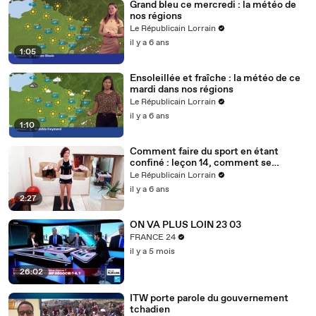
Grand bleu ce mercredi : la météo de
nos régions
Le Républicain Lorrain
il y a 6 ans
1:05
Ensoleillée et fraîche : la météo de ce
mardi dans nos régions
Le Républicain Lorrain
il y a 6 ans
1:10
Comment faire du sport en étant
confiné : leçon 14, comment se
muscler avec des bouteilles d'eau ?
Le Républicain Lorrain
il y a 6 ans
2:27
ON VA PLUS LOIN 23 03
FRANCE 24
il y a 5 mois
26:02
ITW porte parole du gouvernement
tchadien