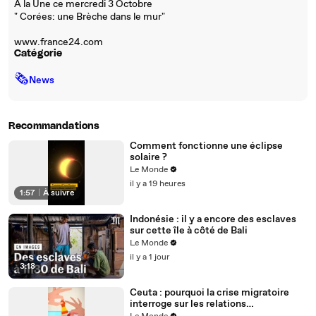
A la Une ce mercredi 3 Octobre
" Corées: une Brèche dans le mur"
www.france24.com
Catégorie
🗞
News
Recommandations
Comment fonctionne une éclipse
solaire ?
Le Monde
il y a 19 heures
1:57
|
À suivre
Indonésie : il y a encore des esclaves
sur cette île à côté de Bali
Le Monde
il y a 1 jour
3:18
Ceuta : pourquoi la crise migratoire
interroge sur les relations
diplomatiques entre le Maroc et