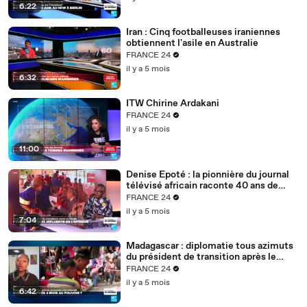
6:22
Iran : Cinq footballeuses iraniennes
obtiennent l'asile en Australie
FRANCE 24
il y a 5 mois
6:32
ITW Chirine Ardakani
FRANCE 24
il y a 5 mois
11:00
Denise Epoté : la pionnière du journal
télévisé africain raconte 40 ans de
carrière
FRANCE 24
il y a 5 mois
7:04
Madagascar : diplomatie tous azimuts
du président de transition après le
putsch
FRANCE 24
il y a 5 mois
6:42