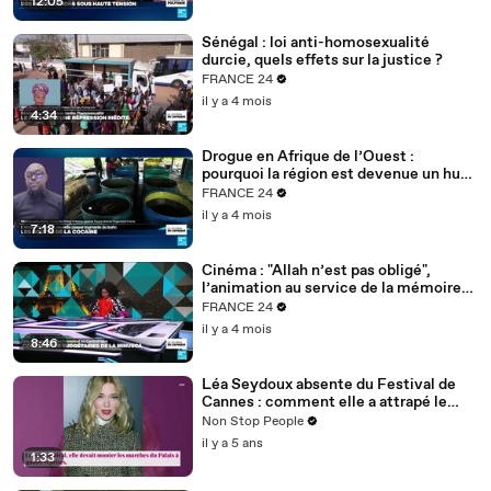
12:05
Sénégal : loi anti-homosexualité
durcie, quels effets sur la justice ?
FRANCE 24
il y a 4 mois
4:34
Drogue en Afrique de l’Ouest :
pourquoi la région est devenue un hub
mondial
FRANCE 24
il y a 4 mois
7:18
Cinéma : "Allah n’est pas obligé",
l’animation au service de la mémoire
des enfants-soldats
FRANCE 24
il y a 4 mois
8:46
Léa Seydoux absente du Festival de
Cannes : comment elle a attrapé le
Covid
Non Stop People
il y a 5 ans
1:33