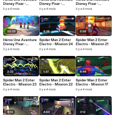
Disney Pixar -
Disney Pixar -
Disney Pixar -
Chapitre 4 Toy Story
Chapitre 3 La Haut
Chapitre 2 Cars
il y a 4 mois
il y a 4 mois
il y a 4 mois
20:33
8:38
5:56
Héros Une Aventure
Spider Man 2 Enter
Spider Man 2 Enter
Disney Pixar -
Electro - Mission 24
Electro - Mission 21
Chapitre 1 Nemo
il y a 4 mois
il y a 4 mois
il y a 4 mois
2:32
1:37
6:44
Spider Man 2 Enter
Spider Man 2 Enter
Spider Man 2 Enter
Electro - Mission 23
Electro - Mission 22
Electro - Mission 17
il y a 4 mois
il y a 4 mois
il y a 4 mois
4:13
4:50
3:12