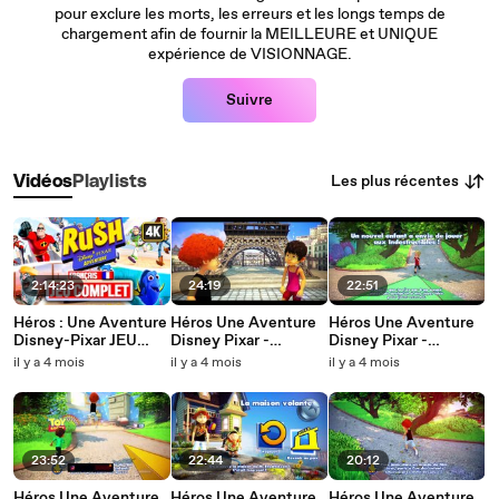
pour exclure les morts, les erreurs et les longs temps de
chargement afin de fournir la MEILLEURE et UNIQUE
expérience de VISIONNAGE.
Suivre
Les plus récentes
Vidéos
Playlists
2:14:23
24:19
22:51
Héros : Une Aventure
Héros Une Aventure
Héros Une Aventure
Disney-Pixar JEU
Disney Pixar -
Disney Pixar -
COMPLET Longplay
Chapitre 6
Chapitre 5 Les
il y a 4 mois
il y a 4 mois
il y a 4 mois
｜Tous Les Mondes
Ratatouille
Indestructibles
[4K 60ᶠᵖˢ]
23:52
22:44
20:12
Héros Une Aventure
Héros Une Aventure
Héros Une Aventure