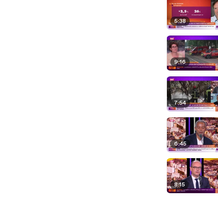
5:38
9:16
7:54
6:45
8:15