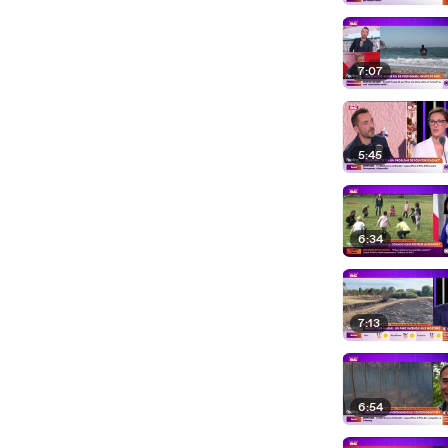
7:07
5:45
6:34
7:13
6:54