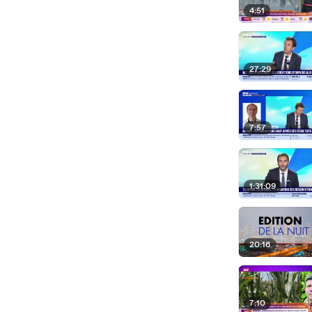
4:51
27:29
7:57
1:31:09
20:16
7:10