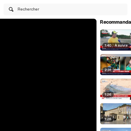
Rechercher
Recommanda
1:40
|
À suivre
2:31
1:26
1:26