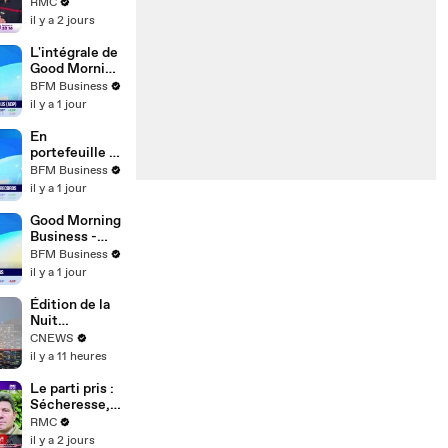
Matin :
RMC
défigure les
Stéphane
il y a 2 jours
quais de
Lessire -
Seine" -
05/08
L'intégrale de
06/08
Good Morning
Market du
BFM Business
jeudi 6 août
il y a 1 jour
En
portefeuille :
Safran au plus
BFM Business
haut en
il y a 1 jour
Bourse après
des résultats
Good Morning
records -
Business -
06/08
Jeudi 6 août
BFM Business
il y a 1 jour
Édition de la
Nuit
(Émission du
CNEWS
06/08/2026)
il y a 11 heures
Le parti pris :
Sécheresse,
la détresse
RMC
des
il y a 2 jours