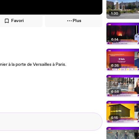
1:30
Favori
Plus
6:14
er à la porte de Versailles à Paris.
6:35
6:56
5:15