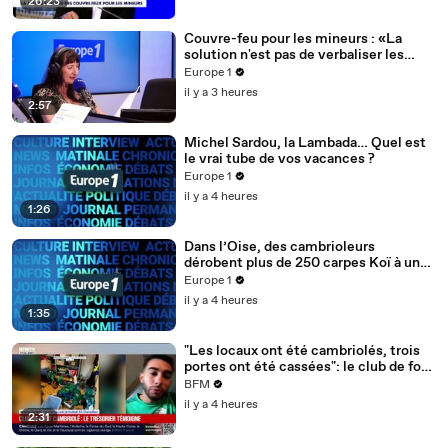
26:23
Couvre-feu pour les mineurs : «La
solution n'est pas de verbaliser les
gamins», selon Hadrien Clouet
Europe 1
il y a 3 heures
2:57
Michel Sardou, la Lambada… Quel est
le vrai tube de vos vacances ?
Europe 1
il y a 4 heures
1:26
Dans l’Oise, des cambrioleurs
dérobent plus de 250 carpes Koï à un
pisciculteur
Europe 1
il y a 4 heures
1:35
"Les locaux ont été cambriolés, trois
portes ont été cassées": le club de foot
de Champfleur victime d'un
BFM
cambriolage
il y a 4 heures
2:31