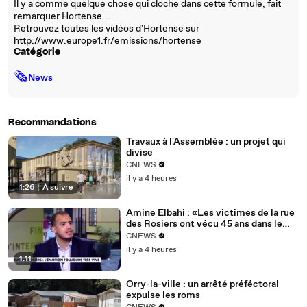
Il y a comme quelque chose qui cloche dans cette formule, fait
remarquer Hortense...
Retrouvez toutes les vidéos d'Hortense sur
http://www.europe1.fr/emissions/hortense
Catégorie
🗞
News
Recommandations
Travaux à l'Assemblée : un projet qui
divise
CNEWS
il y a 4 heures
1:26
|
À suivre
Amine Elbahi : «Les victimes de la rue
des Rosiers ont vécu 45 ans dans le
déni de leur souffrance»
CNEWS
il y a 4 heures
1:11
Orry-la-ville : un arrêté préféctoral
expulse les roms