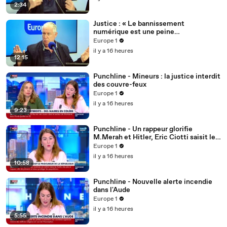
2:34
Justice : « Le bannissement
numérique est une peine
complémentaire » affirme Maître
Europe 1
Olivier Iteanu
il y a 16 heures
12:15
Punchline - Mineurs : la justice interdit
des couvre-feux
Europe 1
il y a 16 heures
9:23
Punchline - Un rappeur glorifie
M.Merah et Hitler, Eric Ciotti saisit le
procureur de la République
Europe 1
il y a 16 heures
10:58
Punchline - Nouvelle alerte incendie
dans l'Aude
Europe 1
il y a 16 heures
5:55