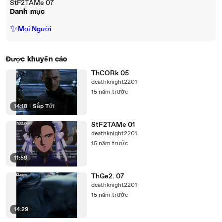
StF2TAMe 07
Danh mục
✨
Mọi Người
Được khuyến cáo
ThCORk 05
deathknight2201
15 năm trước
14:18
|
Sắp Tới
StF2TAMe 01
deathknight2201
15 năm trước
11:59
ThGe2. 07
deathknight2201
15 năm trước
14:29