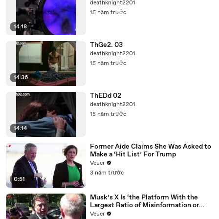
deathknight2201
15 năm trước
14:18
ThGe2. 03
deathknight2201
15 năm trước
14:36
ThEDd 02
deathknight2201
15 năm trước
14:14
Former Aide Claims She Was Asked to
Make a ‘Hit List’ For Trump
Veuer
3 năm trước
0:51
Musk’s X Is ‘the Platform With the
Largest Ratio of Misinformation or
Disinformation’ Amongst All Social
Veuer