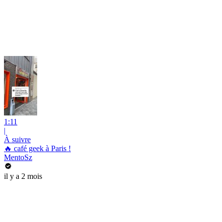
1:11
|
À suivre
🔥 café geek à Paris !
MentoSz
il y a 2 mois