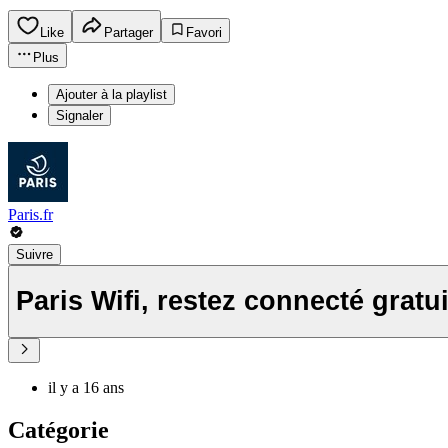
Like
Partager
Favori
Plus
Ajouter à la playlist
Signaler
Paris.fr
Suivre
Paris Wifi, restez connecté gratu
il y a 16 ans
Catégorie