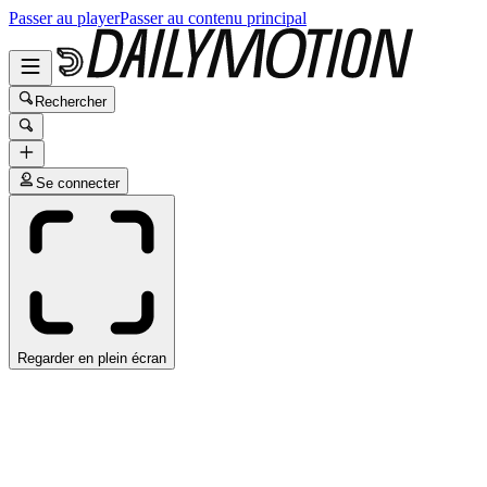
Passer au player
Passer au contenu principal
Rechercher
Se connecter
Regarder en plein écran