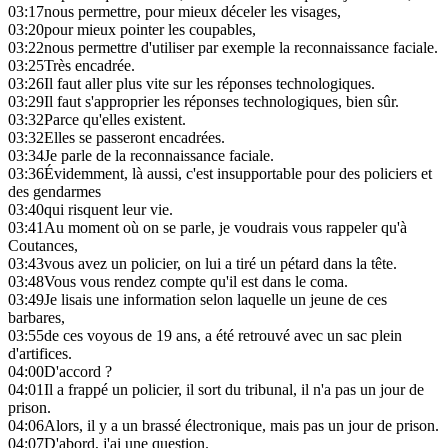
03:17
nous permettre, pour mieux déceler les visages,
03:20
pour mieux pointer les coupables,
03:22
nous permettre d'utiliser par exemple la reconnaissance faciale.
03:25
Très encadrée.
03:26
Il faut aller plus vite sur les réponses technologiques.
03:29
Il faut s'approprier les réponses technologiques, bien sûr.
03:32
Parce qu'elles existent.
03:32
Elles se passeront encadrées.
03:34
Je parle de la reconnaissance faciale.
03:36
Évidemment, là aussi, c'est insupportable pour des policiers et
des gendarmes
03:40
qui risquent leur vie.
03:41
Au moment où on se parle, je voudrais vous rappeler qu'à
Coutances,
03:43
vous avez un policier, on lui a tiré un pétard dans la tête.
03:48
Vous vous rendez compte qu'il est dans le coma.
03:49
Je lisais une information selon laquelle un jeune de ces
barbares,
03:55
de ces voyous de 19 ans, a été retrouvé avec un sac plein
d'artifices.
04:00
D'accord ?
04:01
Il a frappé un policier, il sort du tribunal, il n'a pas un jour de
prison.
04:06
Alors, il y a un brassé électronique, mais pas un jour de prison.
04:07
D'abord, j'ai une question.