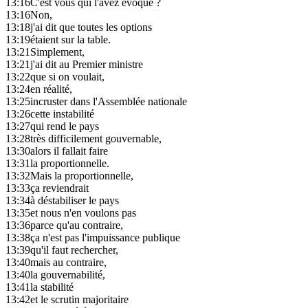
13:16
C'est vous qui l'avez évoqué ?
13:16
Non,
13:18
j'ai dit que toutes les options
13:19
étaient sur la table.
13:21
Simplement,
13:21
j'ai dit au Premier ministre
13:22
que si on voulait,
13:24
en réalité,
13:25
incruster dans l'Assemblée nationale
13:26
cette instabilité
13:27
qui rend le pays
13:28
très difficilement gouvernable,
13:30
alors il fallait faire
13:31
la proportionnelle.
13:32
Mais la proportionnelle,
13:33
ça reviendrait
13:34
à déstabiliser le pays
13:35
et nous n'en voulons pas
13:36
parce qu'au contraire,
13:38
ça n'est pas l'impuissance publique
13:39
qu'il faut rechercher,
13:40
mais au contraire,
13:40
la gouvernabilité,
13:41
la stabilité
13:42
et le scrutin majoritaire