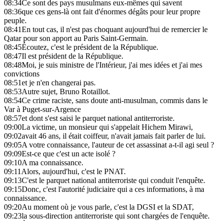
08:34
Ce sont des pays musulmans eux-mêmes qui savent
08:36
que ces gens-là ont fait d'énormes dégâts pour leur propre
peuple.
08:41
En tout cas, il n'est pas choquant aujourd'hui de remercier le
Qatar pour son apport au Paris Saint-Germain.
08:45
Écoutez, c'est le président de la République.
08:47
Il est président de la République.
08:48
Moi, je suis ministre de l'Intérieur, j'ai mes idées et j'ai mes
convictions
08:51
et je n'en changerai pas.
08:53
Autre sujet, Bruno Rotaillot.
08:54
Ce crime raciste, sans doute anti-musulman, commis dans le
Var à Puget-sur-Argence
08:57
et dont s'est saisi le parquet national antiterroriste.
09:00
La victime, un monsieur qui s'appelait Hichem Mirawi,
09:02
avait 46 ans, il était coiffeur, n'avait jamais fait parler de lui.
09:05
A votre connaissance, l'auteur de cet assassinat a-t-il agi seul ?
09:09
Est-ce que c'est un acte isolé ?
09:10
A ma connaissance.
09:11
Alors, aujourd'hui, c'est le PNAT.
09:13
C'est le parquet national antiterroriste qui conduit l'enquête.
09:15
Donc, c'est l'autorité judiciaire qui a ces informations, à ma
connaissance.
09:20
Au moment où je vous parle, c'est la DGSI et la SDAT,
09:23
la sous-direction antiterroriste qui sont chargées de l'enquête.