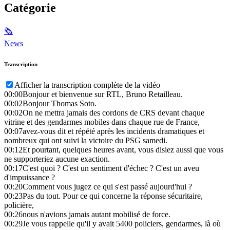
Catégorie
🗞
News
Transcription
Afficher la transcription complète de la vidéo
00:00
Bonjour et bienvenue sur RTL, Bruno Retailleau.
00:02
Bonjour Thomas Soto.
00:02
On ne mettra jamais des cordons de CRS devant chaque
vitrine et des gendarmes mobiles dans chaque rue de France,
00:07
avez-vous dit et répété après les incidents dramatiques et
nombreux qui ont suivi la victoire du PSG samedi.
00:12
Et pourtant, quelques heures avant, vous disiez aussi que vous
ne supporteriez aucune exaction.
00:17
C'est quoi ? C'est un sentiment d'échec ? C'est un aveu
d'impuissance ?
00:20
Comment vous jugez ce qui s'est passé aujourd'hui ?
00:23
Pas du tout. Pour ce qui concerne la réponse sécuritaire,
policière,
00:26
nous n'avions jamais autant mobilisé de force.
00:29
Je vous rappelle qu'il y avait 5400 policiers, gendarmes, là où