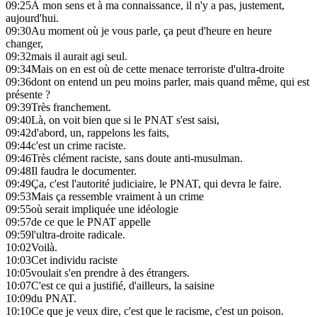
09:25
À mon sens et à ma connaissance, il n'y a pas, justement,
aujourd'hui.
09:30
Au moment où je vous parle, ça peut d'heure en heure
changer,
09:32
mais il aurait agi seul.
09:34
Mais on en est où de cette menace terroriste d'ultra-droite
09:36
dont on entend un peu moins parler, mais quand même, qui est
présente ?
09:39
Très franchement.
09:40
Là, on voit bien que si le PNAT s'est saisi,
09:42
d'abord, un, rappelons les faits,
09:44
c'est un crime raciste.
09:46
Très clément raciste, sans doute anti-musulman.
09:48
Il faudra le documenter.
09:49
Ça, c'est l'autorité judiciaire, le PNAT, qui devra le faire.
09:53
Mais ça ressemble vraiment à un crime
09:55
où serait impliquée une idéologie
09:57
de ce que le PNAT appelle
09:59
l'ultra-droite radicale.
10:02
Voilà.
10:03
Cet individu raciste
10:05
voulait s'en prendre à des étrangers.
10:07
C'est ce qui a justifié, d'ailleurs, la saisine
10:09
du PNAT.
10:10
Ce que je veux dire, c'est que le racisme, c'est un poison.