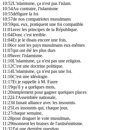
10:52
L'islamisme, ça n'est pas l'islam.
10:54
Au contraire, l'islamisme
10:55
défigure la foi
10:57
de nos compatriotes musulmans
10:59
qui, eux, pratiquent une foi compatible
11:01
avec les principes de la République.
11:04
Donc c'est terrible.
11:04
Et je le disais encore une fois,
11:06
ce sont les pays musulmans eux-mêmes
11:07
qui ont été les plus durs
11:09
avec l'islamisme.
11:10
L'islamisme, ça n'est pas une religion.
11:12
C'est une doctrine politique.
11:14
L'islamisme, ça n'est pas une foi.
11:16
C'est une idéologie.
11:17
Et je rappelle à M. Faure
11:19
qu'il y a quelques mois,
11:20
simplement pour gagner quelques places
11:22
à l'Assemblée nationale,
11:23
il faisait alliance avec les insoumis.
11:25
Les insoumis qui, chaque jour,
11:27
chaque semaine,
11:28
pour draguer le vote musulman,
11:29
tisonnent les braises de l'antisémitisme.
11:32
J'ai une dernière question.