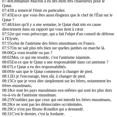
07:40
Emmanuel Macron a eu des mots très chaleureux pour le
Qatar.
07:43
Il a remercié l'émir en particulier.
07:45
Est-ce que vous êtes aussi élogieux que le chef de l'État sur le
Qatar ?
07:48
Alors qu'il y a une semaine, le Qatar était mis en cause
directement dans un rapport qui vous tient à cœur
07:52
et qui vous préoccupe, qui a fait l'objet d'un conseil de défense
à l'Elysée,
07:55
celui de l'antrisme des frères musulmans en France.
07:57
On ne sait plus très bien sur quelles jambes on marche là.
08:00
Ça vous trouble ou pas ?
08:02
Moi, ce qui me trouble, c'est l'antrisme islamiste.
08:05
Est-ce que le Qatar a une responsabilité dans cet antrisme ?
08:07
Le Qatar a eu des responsabilités.
08:09
Je sais que le Qatar commence à changer de pied.
08:12
Et je l'encourage, bien sûr, à changer de pied.
08:15
Ce que je veux dire simplement sur les frères, notamment les
frères musulmans,
08:18
ce sont les pays musulmans eux-mêmes qui sont les plus durs
vis-à-vis de l'antrisme musulman.
08:25
N'oubliez pas que ceux qui ont interdit les frères musulmans,
08:28
ce ne sont pas les démocraties occidentales.
08:29
Ce n'est pas Bruno Rotaillot qui a demandé.
08:31
C'est le dernier, c'est la Jordanie.