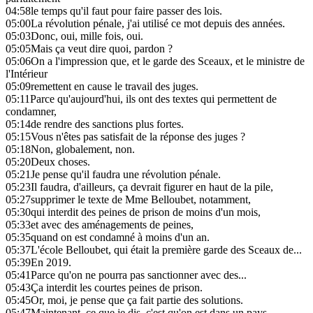
04:58
le temps qu'il faut pour faire passer des lois.
05:00
La révolution pénale, j'ai utilisé ce mot depuis des années.
05:03
Donc, oui, mille fois, oui.
05:05
Mais ça veut dire quoi, pardon ?
05:06
On a l'impression que, et le garde des Sceaux, et le ministre de
l'Intérieur
05:09
remettent en cause le travail des juges.
05:11
Parce qu'aujourd'hui, ils ont des textes qui permettent de
condamner,
05:14
de rendre des sanctions plus fortes.
05:15
Vous n'êtes pas satisfait de la réponse des juges ?
05:18
Non, globalement, non.
05:20
Deux choses.
05:21
Je pense qu'il faudra une révolution pénale.
05:23
Il faudra, d'ailleurs, ça devrait figurer en haut de la pile,
05:27
supprimer le texte de Mme Belloubet, notamment,
05:30
qui interdit des peines de prison de moins d'un mois,
05:33
et avec des aménagements de peines,
05:35
quand on est condamné à moins d'un an.
05:37
L'école Belloubet, qui était la première garde des Sceaux de...
05:39
En 2019.
05:41
Parce qu'on ne pourra pas sanctionner avec des...
05:43
Ça interdit les courtes peines de prison.
05:45
Or, moi, je pense que ça fait partie des solutions.
05:47
Maintenant, ce que je dis, c'est qu'on est dans un pays