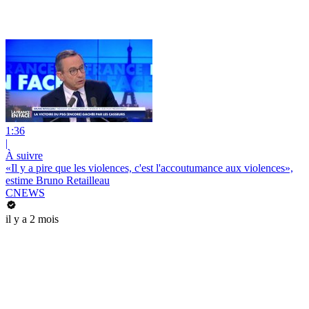
1:36
|
À suivre
«Il y a pire que les violences, c'est l'accoutumance aux violences»,
estime Bruno Retailleau
CNEWS
il y a 2 mois