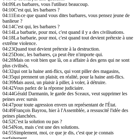
04:09
Les barbares, vous l'utilisez beaucoup.
04:10
C'est qui, les barbares ?
04:11
Est-ce que quand vous dites barbares, vous pensez jeune de
banlieue ?
04:14
C'est qui, les barbares ?
04:14
La barbarie, pour moi, c'est quand il y a des civilisations.
04:18
La barbarie, pour moi, c'est quand tout devient prétexte à une
extrême violence.
04:23
Quand tout devient prétexte à la destruction.
04:25
Donc, les barbares, ça peut être n'importe qui.
04:28
Mais on voit bien que là, on a affaire à des gens qui ne sont
plus civilisés,
04:32
qui ont la haine anti-flics, qui vont piller des magasins,
04:35
qui prennent un plaisir, en réalité, pour la haine anti-flics.
04:39
Mais aussi, un plaisir à piller, à voler, à détruire.
04:42
Vous parlez de la réponse judiciaire.
04:44
Gérald Darmanin, le garde des Sceaux, veut supprimer les
peines avec sursis
04:47
pour toute agression envers un représentant de l'État.
04:49
François Bayrou, hier à l'Assemblée, a ressuscité l'idée des
peines planchées.
04:52
C'est la solution ou pas ?
04:54
Non, mais c'est une des solutions.
04:55
Simplement, moi, ce que je dis, c'est que je connais
parfaitement