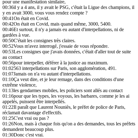
pour une manifestation similaire,
00:36
il y a 4 ans, il y avait le PSG, c'était la Ligue des champions, il
y en avait 3000, vous vous rendez compte ?
00:41
On était en Covid.
00:42
On était en Covid, mais quand même, 3000, 5400.
00:46
Et surtout, il n'y a jamais eu autant d'interpellations, ni de
gardées à vue.
00:50
C'était les consignes très claires.
00:52
Vous m'avez interrogé, j'essaie de vous répondre.
00:53
Les consignes que j'avais données, c'était d'aller tout de suite
au contact
00:56
pour interpeller, déférer à la justice au maximum.
01:02
563 interpellations sur Paris, son agglomération, 491.
01:07
Jamais on n'a vu autant d'interpellations.
01:10
Ça veut dire, et je leur remage, dans des conditions d'une
extrême violence,
01:13
les gendarmes mobiles, les policiers sont allés au contact
01:16
pour que les types, les voyous, les barbares, comme je les ai
appelés, puissent être interpellés.
01:22
Il paraît que Laurent Nouniès, le préfet de police de Paris,
réclamait davantage d'effectifs.
01:25
C'est vrai ou pas ?
01:26
Non, mais à chaque fois qu'on a des demandes, tous les préfets
demandent beaucoup plus.
01:30
Donc c'est vrai.