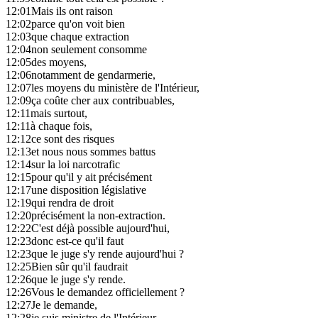
12:01
Mais ils ont raison
12:02
parce qu'on voit bien
12:03
que chaque extraction
12:04
non seulement consomme
12:05
des moyens,
12:06
notamment de gendarmerie,
12:07
les moyens du ministère de l'Intérieur,
12:09
ça coûte cher aux contribuables,
12:11
mais surtout,
12:11
à chaque fois,
12:12
ce sont des risques
12:13
et nous nous sommes battus
12:14
sur la loi narcotrafic
12:15
pour qu'il y ait précisément
12:17
une disposition législative
12:19
qui rendra de droit
12:20
précisément la non-extraction.
12:22
C'est déjà possible aujourd'hui,
12:23
donc est-ce qu'il faut
12:23
que le juge s'y rende aujourd'hui ?
12:25
Bien sûr qu'il faudrait
12:26
que le juge s'y rende.
12:26
Vous le demandez officiellement ?
12:27
Je le demande,
12:28
je suis ministre de l'Intérieur,