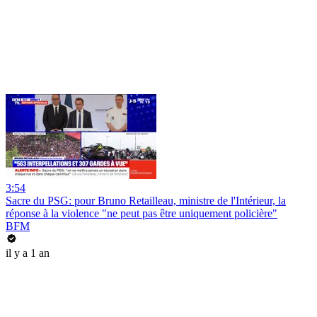
3:54
Sacre du PSG: pour Bruno Retailleau, ministre de l'Intérieur, la
réponse à la violence "ne peut pas être uniquement policière"
BFM
il y a 1 an