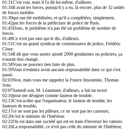
01:31
C'est vrai, mais il l'a dit lui-même, d'ailleurs.
01:34
Il avait les forces, puisqu'il y a eu, là encore, plus de 32 unités
de forces mobiles
01:39
qui ont été mobilisées, et qu'il a complétées, simplement,
01:42
par les forces de la préfecture de police de Paris.
01:45
Donc, le problème n'a pas été un problème de nombre de
forces.
01:49
Ce n'est pas moi qui le dis, d'ailleurs.
01:51
C'est un grand syndicat de commissaires de police, Frédéric
Close.
01:54
Il dit que vous auriez ajouté 2000 gendarmes ou policiers, ça
n'aurait rien changé.
01:58
Vous ne pouviez rien faire de plus.
01:59
Vous n'estimez avoir aucune responsabilité dans ce qui s'est
passé.
02:03
Non, mais vous me rappelez la France Insoumise, Thomas
Soto.
02:07
Samedi soir, M. Léaumant, d'ailleurs, a fait un tweet
02:10
pour me désigner comme fauteur de trouble.
02:13
C'est-à-dire que l'organisateur, le fauteur de trouble, les
fauteurs de trouble,
02:17
ce ne sont pas les pilleurs, ce ne sont pas les casseurs,
02:20
c'est le ministre de l'Intérieur.
02:22
On est dans une société qui est en train d'inverser les valeurs.
02:26
La responsabilité, ce n'est pas celle du ministre de l'Intérieur,