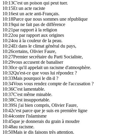
10:13
C'est un poison qui peut tuer.
10:15
Et un acte raciste
10:16
est un acte anti-Français.
10:18
Parce que nous sommes une république
10:19
qui ne fait pas de différence
10:21
par rapport à la religion
10:22
ou par rapport aux origines
10:24
ou à la couleur de la peau.
10:24
Et dans le climat général du pays,
10:26
certains, Olivier Faure,
10:27
Premier secrétaire du Parti Socialiste,
10:29
vous accusent de banaliser
10:30
ce qu'il appelait un racisme d'atmosphère.
10:32
Qu'est-ce que vous lui répondez ?
10:33
Mais pourquoi le dit-il ?
10:34
Vous vous rendez compte de l'accusation ?
10:36
C'est lamentable.
10:37
C'est même minable.
10:38
C'est insupportable.
10:39
Si j'ai bien compris, Olivier Faure,
10:42
c'est parce que je suis en première ligne
10:44
contre l'islamisme
10:45
que je donnerais du grain à moudre
10:48
au racisme.
10:50
Mais je dis faisons très attention.