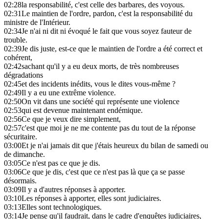
02:28
la responsabilité, c'est celle des barbares, des voyous.
02:31
Le maintien de l'ordre, pardon, c'est la responsabilité du
ministre de l'Intérieur.
02:34
Je n'ai ni dit ni évoqué le fait que vous soyez fauteur de
trouble.
02:39
Je dis juste, est-ce que le maintien de l'ordre a été correct et
cohérent,
02:42
sachant qu'il y a eu deux morts, de très nombreuses
dégradations
02:45
et des incidents inédits, vous le dites vous-même ?
02:49
Il y a eu une extrême violence.
02:50
On vit dans une société qui représente une violence
02:53
qui est devenue maintenant endémique.
02:56
Ce que je veux dire simplement,
02:57
c'est que moi je ne me contente pas du tout de la réponse
sécuritaire.
03:00
Et je n'ai jamais dit que j'étais heureux du bilan de samedi ou
de dimanche.
03:05
Ce n'est pas ce que je dis.
03:06
Ce que je dis, c'est que ce n'est pas là que ça se passe
désormais.
03:09
Il y a d'autres réponses à apporter.
03:10
Les réponses à apporter, elles sont judiciaires.
03:13
Elles sont technologiques.
03:14
Je pense qu'il faudrait, dans le cadre d'enquêtes judiciaires,