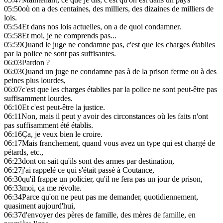
05:50
où on a des centaines, des milliers, des dizaines de milliers de
lois.
05:54
Et dans nos lois actuelles, on a de quoi condamner.
05:58
Et moi, je ne comprends pas...
05:59
Quand le juge ne condamne pas, c'est que les charges établies
par la police ne sont pas suffisantes.
06:03
Pardon ?
06:03
Quand un juge ne condamne pas à de la prison ferme ou à des
peines plus lourdes,
06:07
c'est que les charges établies par la police ne sont peut-être pas
suffisamment lourdes.
06:10
Et c'est peut-être la justice.
06:11
Non, mais il peut y avoir des circonstances où les faits n'ont
pas suffisamment été établis.
06:16
Ça, je veux bien le croire.
06:17
Mais franchement, quand vous avez un type qui est chargé de
pétards, etc.,
06:23
dont on sait qu'ils sont des armes par destination,
06:27
j'ai rappelé ce qui s'était passé à Coutance,
06:30
qu'il frappe un policier, qu'il ne fera pas un jour de prison,
06:33
moi, ça me révolte.
06:34
Parce qu'on ne peut pas me demander, quotidiennement,
quasiment aujourd'hui,
06:37
d'envoyer des pères de famille, des mères de famille, en