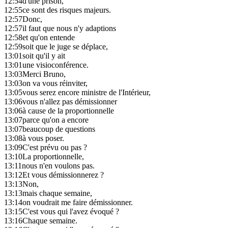
12:54
d'une prison,
12:55
ce sont des risques majeurs.
12:57
Donc,
12:57
il faut que nous n'y adaptions
12:58
et qu'on entende
12:59
soit que le juge se déplace,
13:01
soit qu'il y ait
13:01
une visioconférence.
13:03
Merci Bruno,
13:03
on va vous réinviter,
13:05
vous serez encore ministre de l'Intérieur,
13:06
vous n'allez pas démissionner
13:06
à cause de la proportionnelle
13:07
parce qu'on a encore
13:07
beaucoup de questions
13:08
à vous poser.
13:09
C'est prévu ou pas ?
13:10
La proportionnelle,
13:11
nous n'en voulons pas.
13:12
Et vous démissionnerez ?
13:13
Non,
13:13
mais chaque semaine,
13:14
on voudrait me faire démissionner.
13:15
C'est vous qui l'avez évoqué ?
13:16
Chaque semaine.