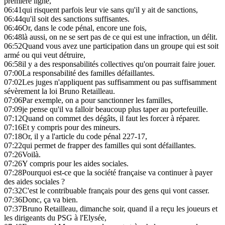
première ligne,
06:41
qui risquent parfois leur vie sans qu'il y ait de sanctions,
06:44
qu'il soit des sanctions suffisantes.
06:46
Or, dans le code pénal, encore une fois,
06:48
là aussi, on ne se sert pas de ce qui est une infraction, un délit.
06:52
Quand vous avez une participation dans un groupe qui est soit
armé ou qui veut détruire,
06:58
il y a des responsabilités collectives qu'on pourrait faire jouer.
07:00
La responsabilité des familles défaillantes.
07:02
Les juges n'appliquent pas suffisamment ou pas suffisamment
sévèrement la loi Bruno Retailleau.
07:06
Par exemple, on a pour sanctionner les familles,
07:09
je pense qu'il va falloir beaucoup plus taper au portefeuille.
07:12
Quand on commet des dégâts, il faut les forcer à réparer.
07:16
Et y compris pour des mineurs.
07:18
Or, il y a l'article du code pénal 227-17,
07:22
qui permet de frapper des familles qui sont défaillantes.
07:26
Voilà.
07:26
Y compris pour les aides sociales.
07:28
Pourquoi est-ce que la société française va continuer à payer
des aides sociales ?
07:32
C'est le contribuable français pour des gens qui vont casser.
07:36
Donc, ça va bien.
07:37
Bruno Retailleau, dimanche soir, quand il a reçu les joueurs et
les dirigeants du PSG à l'Elysée,