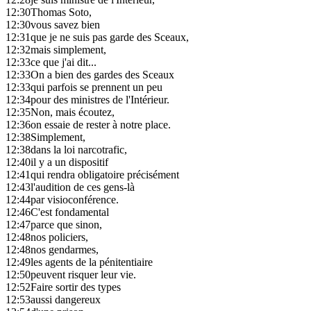
12:30
Thomas Soto,
12:30
vous savez bien
12:31
que je ne suis pas garde des Sceaux,
12:32
mais simplement,
12:33
ce que j'ai dit...
12:33
On a bien des gardes des Sceaux
12:33
qui parfois se prennent un peu
12:34
pour des ministres de l'Intérieur.
12:35
Non, mais écoutez,
12:36
on essaie de rester à notre place.
12:38
Simplement,
12:38
dans la loi narcotrafic,
12:40
il y a un dispositif
12:41
qui rendra obligatoire précisément
12:43
l'audition de ces gens-là
12:44
par visioconférence.
12:46
C'est fondamental
12:47
parce que sinon,
12:48
nos policiers,
12:48
nos gendarmes,
12:49
les agents de la pénitentiaire
12:50
peuvent risquer leur vie.
12:52
Faire sortir des types
12:53
aussi dangereux