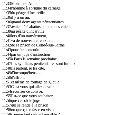
11:33
Mohamed Amra,
11:34
l'homme à l'origine du carnage
11:35
du péage d'Incarville,
11:36
il y a un an,
11:36
quand deux agents pénitentiaires
11:37
avaient été abattus comme des chiens
11:39
au péage d'Incarville
11:40
lors d'un transferment,
11:41
va de nouveau être extrait
11:42
de sa prison de Condé-sur-Sarthe
11:43
pour être entendu
11:44
par un juge d'instruction
11:45
à Paris la semaine prochaine.
11:47
Les syndicats pénitentiaires sont furieux.
11:48
Ils parlent, je les cite,
11:49
d'incompréhension,
11:50
d'affront
11:51
et même de foutage de gueule.
11:53
C'est vous qui allez devoir
11:54
sécuriser ce convoi.
11:55
Est-ce que vous souhaitez
11:56
que ce soit le juge
11:57
qui se rende à la prison
11:58
ou que ça se fasse en visio
11:59
comme tout cela est possible ?