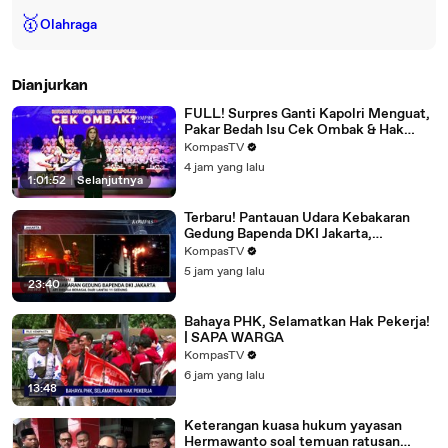
🥇
Olahraga
Dianjurkan
FULL! Surpres Ganti Kapolri Menguat,
Pakar Bedah Isu Cek Ombak & Hak
Presiden Prabowo | Bola Liar
KompasTV
4 jam yang lalu
1:01:52
|
Selanjutnya
Terbaru! Pantauan Udara Kebakaran
Gedung Bapenda DKI Jakarta,
Pemadaman Berlangsung Hampir 2
KompasTV
Jam
5 jam yang lalu
23:40
Bahaya PHK, Selamatkan Hak Pekerja!
| SAPA WARGA
KompasTV
6 jam yang lalu
13:48
Keterangan kuasa hukum yayasan
Hermawanto soal temuan ratusan