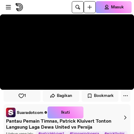
Lewati ke pemutar
Lewatkan ke konten utama
Masuk
1
Bagikan
Bookmark
Ikuti
Suaradotcom
Pantau Pemain Timnas, Patrick Kluivert Tonton
Langsung Laga Dewa United vs Persija
#patrickkluivert
#timnasindonesia
#erickthohir