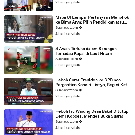
2 hari yang lalu
2:42
Maba UI Lempar Pertanyaan Menohok
ke Bima Arya: Pilih Pendidikan atau
Makan Bergizi Gratis
Suaradotcom
2 hari yang lalu
5:53
4 Awak Terluka dalam Serangan
Terhadap Kapal di Laut Hitam
Suaradotcom
2 hari yang lalu
1:14
Heboh Surat Presiden ke DPR soal
Pergantian Kapolri Listyo, Begini Kata
Habiburokhman
Suaradotcom
2 hari yang lalu
0:59
Heboh Isu Warung Desa Bakal Ditutup
Demi Kopdes, Mendes Buka Suara!
Suaradotcom
2 hari yang lalu
2:43