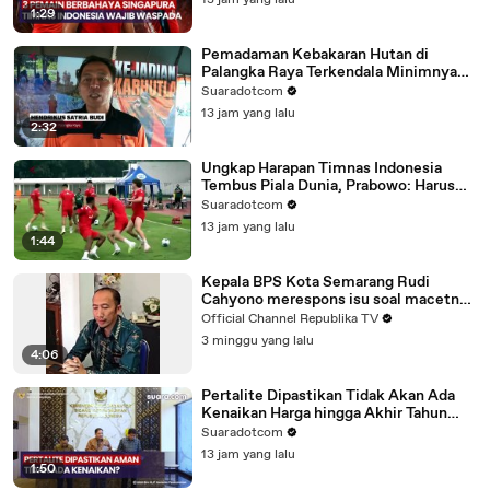
13 jam yang lalu
1:29
Pemadaman Kebakaran Hutan di
Palangka Raya Terkendala Minimnya
Sumber Air
Suaradotcom
13 jam yang lalu
2:32
Ungkap Harapan Timnas Indonesia
Tembus Piala Dunia, Prabowo: Harus
Terus Berbenah!
Suaradotcom
13 jam yang lalu
1:44
Kepala BPS Kota Semarang Rudi
Cahyono merespons isu soal macetnya
pembayaran upah mitra pendata dalam
Official Channel Republika TV
kegiatan Sensus Ekonomi 2026 di
3 minggu yang lalu
Semarang, Jawa Tengah.
4:06
Pertalite Dipastikan Tidak Akan Ada
Kenaikan Harga hingga Akhir Tahun
2026, Begini Kata Airlangga Hartarto
Suaradotcom
13 jam yang lalu
1:50