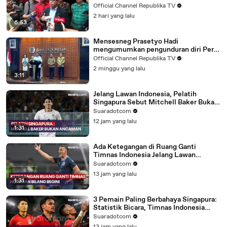
senjata api dan air soft gun di salah satu
Official Channel Republika TV
sekolah swasta di Pondok Pinang,
2 hari yang lalu
Jakarta Selatan.
6:53
Mensesneg Prasetyo Hadi
mengumumkan pengunduran diri Perry
Warjiyo sebagai Gubernur BI di
Official Channel Republika TV
Kompleks BI, Jakarta, Senin
2 minggu yang lalu
(27/6/2026). (Eva Rianti/Republika)
3:11
Jelang Lawan Indonesia, Pelatih
Singapura Sebut Mitchell Baker Bukan
Ancaman
Suaradotcom
12 jam yang lalu
1:31
Ada Ketegangan di Ruang Ganti
Timnas Indonesia Jelang Lawan
Singapura? Herdman Bilang Begini
Suaradotcom
13 jam yang lalu
1:31
3 Pemain Paling Berbahaya Singapura:
Statistik Bicara, Timnas Indonesia
Wajib Waspada
Suaradotcom