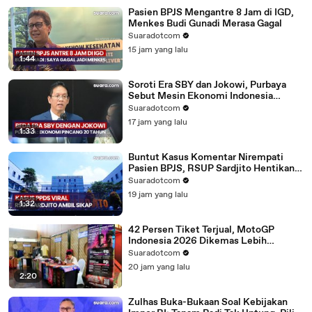
Pasien BPJS Mengantre 8 Jam di IGD,
Menkes Budi Gunadi Merasa Gagal
Suaradotcom
15 jam yang lalu
1:44
Soroti Era SBY dan Jokowi, Purbaya
Sebut Mesin Ekonomi Indonesia
Pincang Selama 20 Tahun
Suaradotcom
17 jam yang lalu
1:33
Buntut Kasus Komentar Nirempati
Pasien BPJS, RSUP Sardjito Hentikan
Stase PPDS dr. Elda Putri Rahardini
Suaradotcom
19 jam yang lalu
1:32
42 Persen Tiket Terjual, MotoGP
Indonesia 2026 Dikemas Lebih
Menarik
Suaradotcom
20 jam yang lalu
2:20
Zulhas Buka-Bukaan Soal Kebijakan