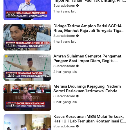
Impor RI: Tanam Padi Tak Untung, Pilih
Tanam Sawit!
Suaradotcom
1 hari yang lalu
2:55
Diduga Terima Amplop Berisi SGD 14
Ribu, Menhut Raja Juli Ternyata Tiga
Kali Bertemu Bupati Kuansing
Suaradotcom
1 hari yang lalu
1:39
Amran Sulaiman Semprot Pengamat
Pangan: Saat Impor Diam, Begitu
Swasembada Malah Berteriak!
Suaradotcom
2 hari yang lalu
2:18
Merasa Dicurangi Kejagung, Nadiem
Soroti Perlakuan 'Istimewa' Febrie
Adriansyah
Suaradotcom
2 hari yang lalu
1:37
Kasus Keracunan MBG Mulai Terkuak,
Hasil Uji Lab Temukan Kontaminasi E.
coli
Suaradotcom