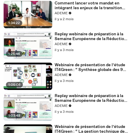
Comment lancer votre mandat en
intégrant les enjeux de la transition
écologique
ADEME
il y a 2 mois
1:34:22
Replay webinaire de préparation à la
Semaine Européenne de la Réduction
des Déchets pour les Territoire
ADEME
ultramarins 2026
il y a 3 mois
1:25:46
Webinaire de présentation de l’étude
IT4Green : “ Synthèse globale des 9
cas d'usage quantifiés”
ADEME
il y a 3 mois
1:05:08
Replay webinaire de préparation à la
Semaine Européenne de la Réduction
des Déchets pour les Associations
ADEME
2026
il y a 3 mois
1:03:49
Webinaire de présentation de l’étude
IT4Green : “ La gestion technique des