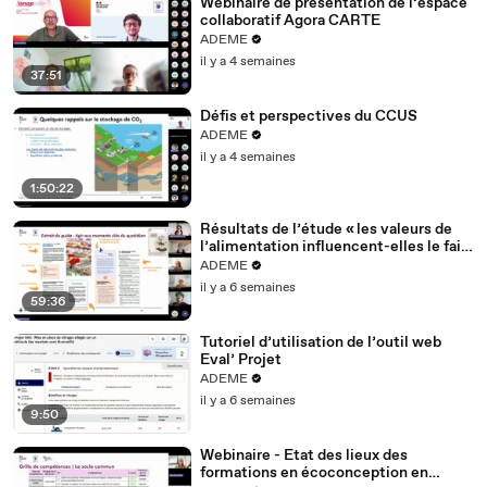
Webinaire de présentation de l’espace
collaboratif Agora CARTE
ADEME
il y a 4 semaines
37:51
Défis et perspectives du CCUS
ADEME
il y a 4 semaines
1:50:22
Résultats de l’étude « les valeurs de
l’alimentation influencent-elles le fait
de jeter ? »
ADEME
il y a 6 semaines
59:36
Tutoriel d’utilisation de l’outil web
Eval’ Projet
ADEME
il y a 6 semaines
9:50
Webinaire - Etat des lieux des
formations en écoconception en