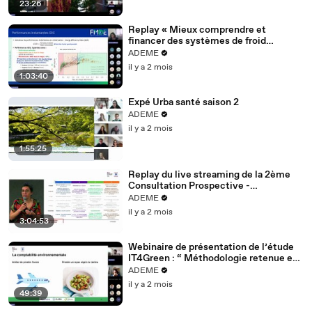
23:26
Replay « Mieux comprendre et
financer des systèmes de froid
performants ». Webinaire n°1 : Enjeux
ADEME
et les opportunités
il y a 2 mois
1:03:40
Expé Urba santé saison 2
ADEME
il y a 2 mois
1:55:25
Replay du live streaming de la 2ème
Consultation Prospective -
Transition(s) 2050 du 7 mai 2026 à
ADEME
Paris La Défense
il y a 2 mois
3:04:53
Webinaire de présentation de l’étude
IT4Green : “ Méthodologie retenue et
bonnes pratiques à retenir”
ADEME
il y a 2 mois
49:39