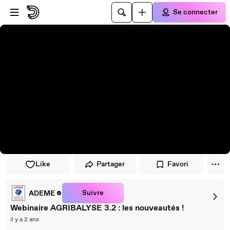
Passer au player
Passer au contenu principal
Se connecter
Like
Partager
Favori
Suivre
ADEME
Webinaire AGRIBALYSE 3.2 : les nouveautés !
il y a 2 ans