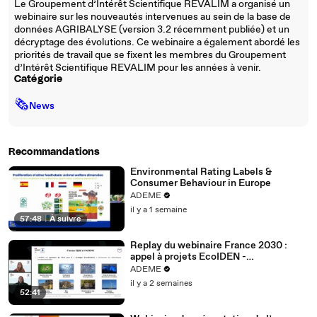
Le Groupement d’Intérêt Scientifique REVALIM a organisé un
webinaire sur les nouveautés intervenues au sein de la base de
données AGRIBALYSE (version 3.2 récemment publiée) et un
décryptage des évolutions. Ce webinaire a également abordé les
priorités de travail que se fixent les membres du Groupement
d’Intérêt Scientifique REVALIM pour les années à venir.
Catégorie
🗞
News
Recommandations
Environmental Rating Labels &
Consumer Behaviour in Europe
ADEME
il y a 1 semaine
57:48
|
À suivre
Replay du webinaire France 2030 :
appel à projets EcoIDEN -
Infrastructures de données et
ADEME
équipements numériques résilients et
il y a 2 semaines
durables.
52:41