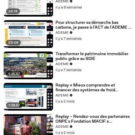
France : Quelles offres et perspectives
ADEME
? (18 juin 2026)
il y a 6 semaines
56:18
Pour structurer sa démarche bas
carbone, je passe à l'ACT de l'ADEME !
– Webinaire du 09 juin 2026
ADEME
il y a 7 semaines
59:08
Transformer le patrimoine immobilier
public grâce au SDIE
ADEME
il y a 7 semaines
1:35:57
Replay « Mieux comprendre et
financer des systèmes de froid
performants ». Webinaire n°2 :
ADEME
Analyser la performance de son projet
il y a 2 mois
1:38:57
Replay – Rendez-vous des partenaires
ONPE x Fondation MACIF x
VoinsinMalin – 05 juin 2026
ADEME
il y a 2 mois