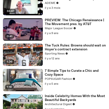
bâtiments (GTB) permet-elle
ADEME
d'améliorer l'efficacité
il y a 3 mois
environnementale des bâtiments du
55:47
tertiaire ?”
PREVIEW: The Chicago Renaissance |
The Movement pres. by AT&T
Major League Soccer
il y a 9 ans
0:41
The Tuck Rules: Browns should wait on
Hoyer's contract extension
Sporting News
il y a 12 ans
1:36
7 Simple Tips to Curate a Chic and
Cozy Space
POPSUGAR Fashion
il y a 5 ans
1:18
Inside Celebrity Homes With the Most
Beautiful Backyards
Architectural Digest