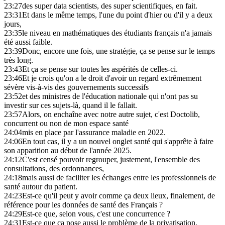
23:27
des super data scientists, des super scientifiques, en fait.
23:31
Et dans le même temps, l'une du point d'hier ou d'il y a deux
jours,
23:35
le niveau en mathématiques des étudiants français n'a jamais
été aussi faible.
23:39
Donc, encore une fois, une stratégie, ça se pense sur le temps
très long.
23:43
Et ça se pense sur toutes les aspérités de celles-ci.
23:46
Et je crois qu'on a le droit d'avoir un regard extrêmement
sévère vis-à-vis des gouvernements successifs
23:52
et des ministres de l'éducation nationale qui n'ont pas su
investir sur ces sujets-là, quand il le fallait.
23:57
Alors, on enchaîne avec notre autre sujet, c'est Doctolib,
concurrent ou non de mon espace santé
24:04
mis en place par l'assurance maladie en 2022.
24:06
En tout cas, il y a un nouvel onglet santé qui s'apprête à faire
son apparition au début de l'année 2025.
24:12
C'est censé pouvoir regrouper, justement, l'ensemble des
consultations, des ordonnances,
24:18
mais aussi de faciliter les échanges entre les professionnels de
santé autour du patient.
24:23
Est-ce qu'il peut y avoir comme ça deux lieux, finalement, de
référence pour les données de santé des Français ?
24:29
Est-ce que, selon vous, c'est une concurrence ?
24:31
Est-ce que ça pose aussi le problème de la privatisation,