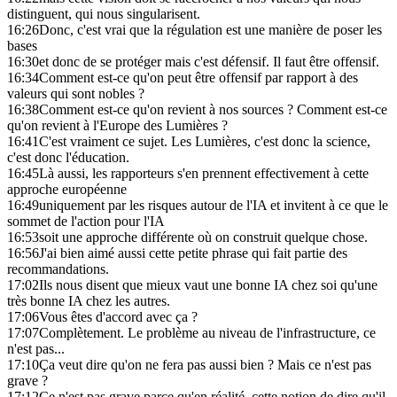
distinguent, qui nous singularisent.
16:26
Donc, c'est vrai que la régulation est une manière de poser les
bases
16:30
et donc de se protéger mais c'est défensif. Il faut être offensif.
16:34
Comment est-ce qu'on peut être offensif par rapport à des
valeurs qui sont nobles ?
16:38
Comment est-ce qu'on revient à nos sources ? Comment est-ce
qu'on revient à l'Europe des Lumières ?
16:41
C'est vraiment ce sujet. Les Lumières, c'est donc la science,
c'est donc l'éducation.
16:45
Là aussi, les rapporteurs s'en prennent effectivement à cette
approche européenne
16:49
uniquement par les risques autour de l'IA et invitent à ce que le
sommet de l'action pour l'IA
16:53
soit une approche différente où on construit quelque chose.
16:56
J'ai bien aimé aussi cette petite phrase qui fait partie des
recommandations.
17:02
Ils nous disent que mieux vaut une bonne IA chez soi qu'une
très bonne IA chez les autres.
17:06
Vous êtes d'accord avec ça ?
17:07
Complètement. Le problème au niveau de l'infrastructure, ce
n'est pas...
17:10
Ça veut dire qu'on ne fera pas aussi bien ? Mais ce n'est pas
grave ?
17:12
Ce n'est pas grave parce qu'en réalité, cette notion de dire qu'il