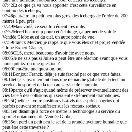
07:42
Et ce que ça va nous apporter, c'est cette surveillance en
continu des icebergs,
07:46
peut-être un petit peu plus gros, des icebergs de l'ordre de 200
mètres à peu près.
07:49
Mais voilà, ce sera forcément très utile.
07:52
Merci beaucoup pour cet éclairage, ça permet de voir le
Vendée Globe aussi du ciel, un autre point de vue.
07:59
Franck Mercier, je rappelle que vous êtes chef projet Vendée
Globe Expert Glacier,
08:03
CLS, merci beaucoup d'avoir été avec nous.
08:05
Je ne sais pas si Julien a peut-être une réaction avant que vous
nous quittiez ou une question ?
08:09
Peut-être une question, oui.
08:11
Bonjour Franck, déjà je suis fasciné par ce que vous faites,
08:14
et ça s'inscrit en fait dans une démarche globale de la tech au
service du sport et de la tech au service de l'humain,
08:19
parce qu'il s'agit quand même de préserver éventuellement des
vies face à des collisions qui seraient extrêmement dramatiques.
08:25
Quelle est votre position vis-à-vis des esprits chagrins qui
parfois peuvent se manifester sur les réseaux sociaux
08:31
en disant qu'à force de mettre la technologie au service du
sport et notamment du Vendée Globe,
08:35
on perd un petit peu le sel de la grande aventure humaine que
peut être cette traversée ?