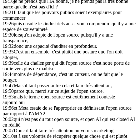
19:16
je ne prends que l'IA bonne, je ne prends pas la très bonne
parce qu'elle n'est pas d'ici ?
19:21
Il faut que les pouvoirs publics soient exemplaires pour
commencer
19:26
puis ensuite les industriels aussi vont comprendre qu'il y a une
espèce de souveraineté
19:30
lorsqu'on adopte de l'open source puisqu'il y a une
transparence,
19:32
donc une capacité d'auditer en profondeur.
19:35
C'est un ensemble, c'est plutôt une posture que l'on doit
adopter,
19:39
celle du challenger qui dit l'open source c'est notre porte de
sortie vers plus de maîtrise,
19:44
moins de dépendance, c'est un curseur, on ne fait que le
bouger.
19:47
Mais il faut passer outre cela et faire très attention,
19:50
parce que, merci sur ce sujet de l'open source,
19:53
mais le terme open source est extrêmement contesté
aujourd'hui
19:56
et Meta essaie de se l'approprier en définissant l'open source
par rapport à l'AMA2
20:02
qui n'est pas du tout open source, et open AI qui est closed AI
en réalité.
20:07
Donc il faut faire très attention au vernis marketing
20:10
et à ses volontés de récupérer quelque chose qui est plutôt