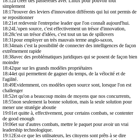
18:12
à créer des passerelles avec Linux pour pouvoir tout
simplement
18:17
trouver des leviers d'innovation différents qui lui ont permis de
se repositionner
18:21
et redevenir l'entreprise leader que l'on connaît aujourd'hui.
18:24
L'open source, c'est effectivement un trésor d'innovation,
18:28
c'est un trésor d'idées, c'est tout un tas de spillovers
18:31
pour employer un très mauvais terme anglo-saxon,
18:34
mais c'est la possibilité de connecter des intelligences de façon
extrêmement rapide
18:38
avec des problématiques juridiques qui se posent de façon bien
moindre
18:42
que sur les grands modèles propriétaires
18:44
et qui permettent de gagner du temps, de la vélocité et de
l'agilité.
18:49
Evidemment, ces modèles open source sont, lorsque l'on est
challenger
18:52
et qu'on a beaucoup moins de moyens que nos concurrents,
18:55
non seulement la bonne solution, mais la seule solution pour
mener une stratégie aboutie
19:01
et quitte à, effectivement, pour certains combats, se contenter
de good enough
19:06
et sur d'autres combats, mettre le paquet pour avoir un vrai
leadership technologique.
19:12
Est-ce que les utilisateurs, les citoyens sont prêts à se dire