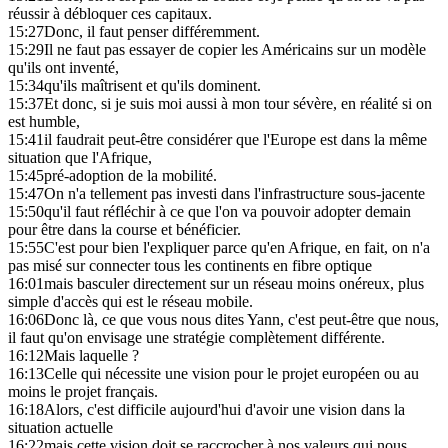
réussir à débloquer ces capitaux.
15:27
Donc, il faut penser différemment.
15:29
Il ne faut pas essayer de copier les Américains sur un modèle
qu'ils ont inventé,
15:34
qu'ils maîtrisent et qu'ils dominent.
15:37
Et donc, si je suis moi aussi à mon tour sévère, en réalité si on
est humble,
15:41
il faudrait peut-être considérer que l'Europe est dans la même
situation que l'Afrique,
15:45
pré-adoption de la mobilité.
15:47
On n'a tellement pas investi dans l'infrastructure sous-jacente
15:50
qu'il faut réfléchir à ce que l'on va pouvoir adopter demain
pour être dans la course et bénéficier.
15:55
C'est pour bien l'expliquer parce qu'en Afrique, en fait, on n'a
pas misé sur connecter tous les continents en fibre optique
16:01
mais basculer directement sur un réseau moins onéreux, plus
simple d'accès qui est le réseau mobile.
16:06
Donc là, ce que vous nous dites Yann, c'est peut-être que nous,
il faut qu'on envisage une stratégie complètement différente.
16:12
Mais laquelle ?
16:13
Celle qui nécessite une vision pour le projet européen ou au
moins le projet français.
16:18
Alors, c'est difficile aujourd'hui d'avoir une vision dans la
situation actuelle
16:22
mais cette vision doit se raccrocher à nos valeurs qui nous