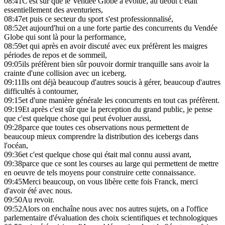
08:41
C'est sûr que le Vendée Globe a évolué, au début c'était
essentiellement des aventuriers,
08:47
et puis ce secteur du sport s'est professionnalisé,
08:52
et aujourd'hui on a une forte partie des concurrents du Vendée
Globe qui sont là pour la performance,
08:59
et qui après en avoir discuté avec eux préfèrent les maigres
périodes de repos et de sommeil,
09:05
ils préfèrent bien sûr pouvoir dormir tranquille sans avoir la
crainte d'une collision avec un iceberg.
09:11
Ils ont déjà beaucoup d'autres soucis à gérer, beaucoup d'autres
difficultés à contourner,
09:15
et d'une manière générale les concurrents en tout cas préfèrent.
09:19
Et après c'est sûr que la perception du grand public, je pense
que c'est quelque chose qui peut évoluer aussi,
09:28
parce que toutes ces observations nous permettent de
beaucoup mieux comprendre la distribution des icebergs dans
l'océan,
09:36
et c'est quelque chose qui était mal connu aussi avant,
09:38
parce que ce sont les courses au large qui permettent de mettre
en oeuvre de tels moyens pour construire cette connaissance.
09:45
Merci beaucoup, on vous libère cette fois Franck, merci
d'avoir été avec nous.
09:50
Au revoir.
09:52
Alors on enchaîne nous avec nos autres sujets, on a l'office
parlementaire d'évaluation des choix scientifiques et technologiques