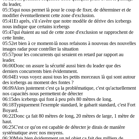
du leader,
05:35
qui nous permet là pour le coup de fixer, de déterminer et de
modifier éventuellement cette zone d'exclusion.
05:41
Et après, s'il s'avère que notre modèle de dérive des icebergs
nous indique que certains icebergs
05:47
qui étaient au sud de cette zone d'exclusion se rapprochent de
cette limite,
05:52
et bien à ce moment-là nous refaisons à nouveau des nouvelles
images radar pour contrôler la situation
05:57
pour les concurrents qui seraient en retard par rapport au
leader.
06:00
Donc on assure la sécurité aussi bien du leader que des
derniers concurrents bien évidemment.
06:04
Et vous voyez aussi tous les petits morceaux là qui sont autour
des icebergs au moment des fontes ?
06:09
Alors justement c'est ça la problématique, c'est qu'actuellement
nos capacités nous permettent de détecter
06:15
des icebergs qui font à peu près 80 mètres de long.
06:18
Typiquement l'exemple standard, le gabarit standard, c'est Fort
Boyard.
06:22
Donc ça fait 80 mètres de long, 20 mètres de large, 1 mètre de
haut.
06:25
C'est ce qu'on est capable de détecter je dirais de manière
systématique avec nos moyens.
06:30
Mais bien évidemment un tel objet ça fait des milliers de