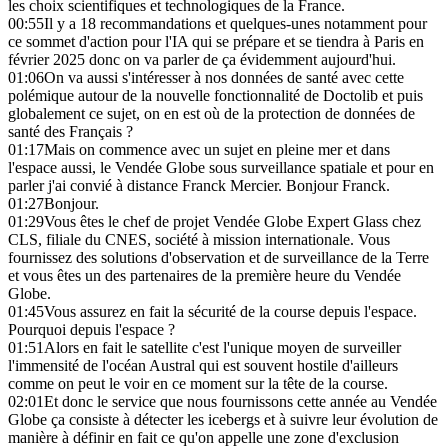
les choix scientifiques et technologiques de la France.
00:55
Il y a 18 recommandations et quelques-unes notamment pour
ce sommet d'action pour l'IA qui se prépare et se tiendra à Paris en
février 2025 donc on va parler de ça évidemment aujourd'hui.
01:06
On va aussi s'intéresser à nos données de santé avec cette
polémique autour de la nouvelle fonctionnalité de Doctolib et puis
globalement ce sujet, on en est où de la protection de données de
santé des Français ?
01:17
Mais on commence avec un sujet en pleine mer et dans
l'espace aussi, le Vendée Globe sous surveillance spatiale et pour en
parler j'ai convié à distance Franck Mercier. Bonjour Franck.
01:27
Bonjour.
01:29
Vous êtes le chef de projet Vendée Globe Expert Glass chez
CLS, filiale du CNES, société à mission internationale. Vous
fournissez des solutions d'observation et de surveillance de la Terre
et vous êtes un des partenaires de la première heure du Vendée
Globe.
01:45
Vous assurez en fait la sécurité de la course depuis l'espace.
Pourquoi depuis l'espace ?
01:51
Alors en fait le satellite c'est l'unique moyen de surveiller
l'immensité de l'océan Austral qui est souvent hostile d'ailleurs
comme on peut le voir en ce moment sur la tête de la course.
02:01
Et donc le service que nous fournissons cette année au Vendée
Globe ça consiste à détecter les icebergs et à suivre leur évolution de
manière à définir en fait ce qu'on appelle une zone d'exclusion