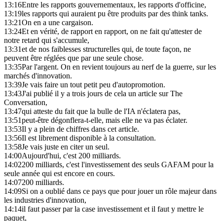
13:16
Entre les rapports gouvernementaux, les rapports d'officine,
13:19
les rapports qui auraient pu être produits par des think tanks.
13:21
On en a une cargaison.
13:24
Et en vérité, de rapport en rapport, on ne fait qu'attester de
notre retard qui s'accumule,
13:31
et de nos faiblesses structurelles qui, de toute façon, ne
peuvent être réglées que par une seule chose.
13:35
Par l'argent. On en revient toujours au nerf de la guerre, sur les
marchés d'innovation.
13:39
Je vais faire un tout petit peu d'autopromotion.
13:43
J'ai publié il y a trois jours de cela un article sur The
Conversation,
13:47
qui atteste du fait que la bulle de l'IA n'éclatera pas,
13:51
peut-être dégonflera-t-elle, mais elle ne va pas éclater.
13:53
Il y a plein de chiffres dans cet article.
13:56
Il est librement disponible à la consultation.
13:58
Je vais juste en citer un seul.
14:00
Aujourd'hui, c'est 200 milliards.
14:02
200 milliards, c'est l'investissement des seuls GAFAM pour la
seule année qui est encore en cours.
14:07
200 milliards.
14:09
Si on a oublié dans ce pays que pour jouer un rôle majeur dans
les industries d'innovation,
14:14
il faut passer par la case investissement et il faut y mettre le
paquet,