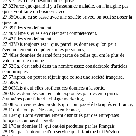
27:31
C'est cette question que ça pose.
27:32
Parce que quand il y a l'assurance maladie, on n'imagine pas
qu'ils vont faire du business avec.
27:35
Quand ça se passe avec une société privée, on peut se poser la
question.
27:39
Elles s'en défendent.
27:40
Même si elles s'en défendent complètement.
27:42
Elles s'en défendent.
27:43
Mais toujours est-il que, parmi les données qu'on peut
éventuellement récupérer sur les personnes,
27:48
les données de santé font partie de celles qui ont le plus de
valeur pour le marché.
27:52
Ça, c'est établi dans un nombre assez considérable d'articles
économiques.
27:57
Après, on peut se réjouir que ce soit une société française.
27:59
Oui.
28:00
Mais à qui elles profitent ces données à la sortie.
28:03
Ces données sont ensuite exploitées par des entreprises
étrangères pour faire du ciblage marketing,
28:08
pour vendre des produits qui n'ont pas été fabriqués en France,
28:11
qui n'ont pas été conçus en France,
28:13
et qui sont éventuellement distribués par des entreprises
françaises ou pas à la sortie.
28:17
Ces données-là, qui ont été produites par les Français
28:19
et par l'entremise d'un service qui lui-même bat Prévion