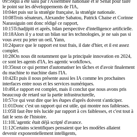
09:59
qui a été saisi par l'Assemblée nationale et le Sénat pour faire
le point sur les développements de l'IA,
10:04
et puis sur la stratégie française, la stratégie nationale.
10:08
Trois sénateurs, Alexandre Sabatou, Patrick Chaise et Corinne
Narassiguin ont donc rédigé ce rapport,
10:15
Tchadjipiti et après, bilan perspective d'intelligence artificielle.
10:18
Alors il y a tout un bilan sur les technologies, je ne sais pas si
vous avez pu jeter un oeil, Yann,
10:24
parce que le rapport est tout frais, il date d'hier, et il est assez
complet.
10:28
On nous dit notamment que la principale innovation en 2024,
ce sont les agents d'IA, les agentic workflows,
10:35
tout ce qui permet d'automatiser les tâches et d'avoir finalement
du machine to machine dans l'IA.
10:42
Et puis il nous présente aussi les IA comme les prochaines
interfaces entre nous et les services numériques.
10:49
Le rapport est complet, mais il conclut que nous avons pris
beaucoup de retard sur la partie infrastructurelle,
10:57
ce qui veut dire que les étapes d'après doivent s'anticiper.
11:01
Donc c'est un rapport qui est utile, qui montre nos faiblesses.
11:05
Il faut être très lucide par rapport à ces faiblesses, et c'est tout à
fait le sens de l'histoire.
11:10
L'agentic était déjà scripté d'avance.
11:12
Certains scientifiques pensaient que les modèles allaient
devenir exponentiellement intelligents,