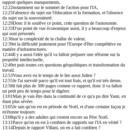
rapport quelques manquements,
12:22
notamment sur le sommet de l'action pour l'IA,
12:25
l'absence du sujet sur l'éducation et la formation, et l'absence
du sujet sur la souveraineté.
12:29
Donc il le soulève ce point, cette question de l'autonomie.
12:33
D'un point de vue économique aussi, il y a beaucoup d'enjeux
qui sont présentés
12:36
sur la complexité de la chaîne de valeur,
12:39
et la difficulté justement pour l'Europe d'être compétitive en
matière d'infrastructures.
12:44
Il y a aussi l'idée qu'il va falloir préparer une réforme sur la
propriété intellectuelle,
12:49
et puis toutes ces questions géopolitiques et transformation du
travail.
12:53
Vous avez eu le temps de le lire aussi Julien ?
12:55
Je l'ai survolé parce qu'il est tout frais, et qu'il est très dense,
12:58
il fait plus de 300 pages comme ce rapport, donc il va falloir
un petit peu de temps pour le digérer.
13:01
Mais je vais être dans la continuité de ce qu'a pu dire Yann, en
étant plus sévère.
13:05
Je sais qu'on est en période de Noël, et d'une certaine façon je
m'étonne toujours
13:08
qu'il y a des adultes qui croient encore au Père Noël.
13:11
Parce qu'on en est à combien de rapports sur l'IA en vérité ?
13:14
Depuis le rapport Villani, on en a fait combien ?