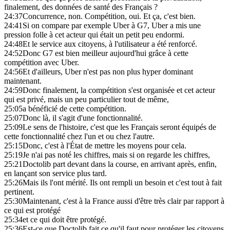
finalement, des données de santé des Français ?
24:37
Concurrence, non. Compétition, oui. Et ça, c'est bien.
24:41
Si on compare par exemple Uber à G7, Uber a mis une
pression folle à cet acteur qui était un petit peu endormi.
24:48
Et le service aux citoyens, à l'utilisateur a été renforcé.
24:52
Donc G7 est bien meilleur aujourd'hui grâce à cette
compétition avec Uber.
24:56
Et d'ailleurs, Uber n'est pas non plus hyper dominant
maintenant.
24:59
Donc finalement, la compétition s'est organisée et cet acteur
qui est privé, mais un peu particulier tout de même,
25:05
a bénéficié de cette compétition.
25:07
Donc là, il s'agit d'une fonctionnalité.
25:09
Le sens de l'histoire, c'est que les Français seront équipés de
cette fonctionnalité chez l'un et ou chez l'autre.
25:15
Donc, c'est à l'État de mettre les moyens pour cela.
25:19
Je n'ai pas noté les chiffres, mais si on regarde les chiffres,
25:21
Doctolib part devant dans la course, en arrivant après, enfin,
en lançant son service plus tard.
25:26
Mais ils l'ont mérité. Ils ont rempli un besoin et c'est tout à fait
pertinent.
25:30
Maintenant, c'est à la France aussi d'être très clair par rapport à
ce qui est protégé
25:34
et ce qui doit être protégé.
25:36
Est-ce que Doctolib fait ce qu'il faut pour protéger les citoyens