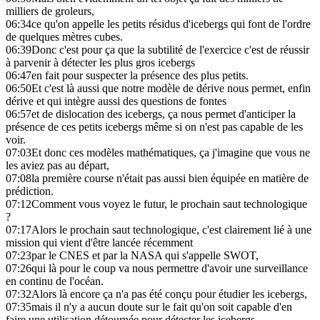
milliers de groleurs,
06:34
ce qu'on appelle les petits résidus d'icebergs qui font de l'ordre
de quelques mètres cubes.
06:39
Donc c'est pour ça que la subtilité de l'exercice c'est de réussir
à parvenir à détecter les plus gros icebergs
06:47
en fait pour suspecter la présence des plus petits.
06:50
Et c'est là aussi que notre modèle de dérive nous permet, enfin
dérive et qui intègre aussi des questions de fontes
06:57
et de dislocation des icebergs, ça nous permet d'anticiper la
présence de ces petits icebergs même si on n'est pas capable de les
voir.
07:03
Et donc ces modèles mathématiques, ça j'imagine que vous ne
les aviez pas au départ,
07:08
la première course n'était pas aussi bien équipée en matière de
prédiction.
07:12
Comment vous voyez le futur, le prochain saut technologique
?
07:17
Alors le prochain saut technologique, c'est clairement lié à une
mission qui vient d'être lancée récemment
07:23
par le CNES et par la NASA qui s'appelle SWOT,
07:26
qui là pour le coup va nous permettre d'avoir une surveillance
en continu de l'océan.
07:32
Alors là encore ça n'a pas été conçu pour étudier les icebergs,
07:35
mais il n'y a aucun doute sur le fait qu'on soit capable d'en
faire une utilisation détournée pour détecter les icebergs.