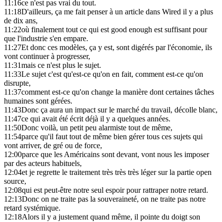
11:16
ce n'est pas vrai du tout.
11:18
D'ailleurs, ça me fait penser à un article dans Wired il y a plus
de dix ans,
11:22
où finalement tout ce qui est good enough est suffisant pour
que l'industrie s'en empare.
11:27
Et donc ces modèles, ça y est, sont digérés par l'économie, ils
vont continuer à progresser,
11:31
mais ce n'est plus le sujet.
11:33
Le sujet c'est qu'est-ce qu'on en fait, comment est-ce qu'on
disrupte,
11:37
comment est-ce qu'on change la manière dont certaines tâches
humaines sont gérées.
11:43
Donc ça aura un impact sur le marché du travail, décolle blanc,
11:47
ce qui avait été écrit déjà il y a quelques années.
11:50
Donc voilà, un petit peu alarmiste tout de même,
11:54
parce qu'il faut tout de même bien gérer tous ces sujets qui
vont arriver, de gré ou de force,
12:00
parce que les Américains sont devant, vont nous les imposer
par des acteurs habituels,
12:04
et je regrette le traitement très très très léger sur la partie open
source,
12:08
qui est peut-être notre seul espoir pour rattraper notre retard.
12:13
Donc on ne traite pas la souveraineté, on ne traite pas notre
retard systémique.
12:18
Alors il y a justement quand même, il pointe du doigt son