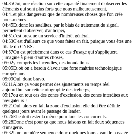
04:35
Oui, une réaction sur cette capacité finalement d'observer les
éléments qui sont plus forts que nous malheureusement,
04:41
et plus dangereux que de nombreuses choses que l'on crée
nous-mêmes.
04:45
Et donc les satellites, par le biais de traitement du signal,
permettent d'observer, d'anticiper,
04:51
c'est presque un service d'intérêt général.
04:53
C'est d'ailleurs ce que vous faites en fait, puisque vous êtes une
filiale du CNES.
04:57
On est précisément dans ce cas d'usage qui s'appliquera
j'imagine à plein d'autres choses,
05:02
y compris les incendies, des inondations.
05:05
Et où on a besoin d'avoir une forte maîtrise technologique
européenne.
05:09
Oui, donc bravo.
05:11
Alors ça vous permet des ajustements en temps réel
aujourd'hui sur cette cartographie des icebergs,
05:17
ou en tout cas des zones d'exclusion, des zones interdites aux
navigateurs ?
05:21
Oui, alors en fait la zone d'exclusion elle doit être définie
quelques jours avant le passage du leader.
05:26
Elle doit rester la même pour tous les concurrents.
05:28
Donc c'est pour ça que nous faisons en fait deux séquences
d'imagerie.
05:32
Une première séquence donc quelques jours avant le passage