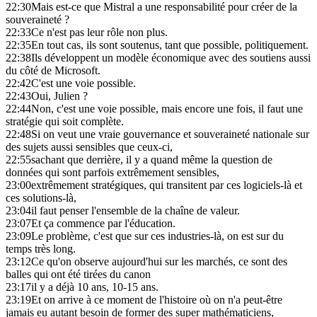
22:30
Mais est-ce que Mistral a une responsabilité pour créer de la
souveraineté ?
22:33
Ce n'est pas leur rôle non plus.
22:35
En tout cas, ils sont soutenus, tant que possible, politiquement.
22:38
Ils développent un modèle économique avec des soutiens aussi
du côté de Microsoft.
22:42
C'est une voie possible.
22:43
Oui, Julien ?
22:44
Non, c'est une voie possible, mais encore une fois, il faut une
stratégie qui soit complète.
22:48
Si on veut une vraie gouvernance et souveraineté nationale sur
des sujets aussi sensibles que ceux-ci,
22:55
sachant que derrière, il y a quand même la question de
données qui sont parfois extrêmement sensibles,
23:00
extrêmement stratégiques, qui transitent par ces logiciels-là et
ces solutions-là,
23:04
il faut penser l'ensemble de la chaîne de valeur.
23:07
Et ça commence par l'éducation.
23:09
Le problème, c'est que sur ces industries-là, on est sur du
temps très long.
23:12
Ce qu'on observe aujourd'hui sur les marchés, ce sont des
balles qui ont été tirées du canon
23:17
il y a déjà 10 ans, 10-15 ans.
23:19
Et on arrive à ce moment de l'histoire où on n'a peut-être
jamais eu autant besoin de former des super mathématiciens,