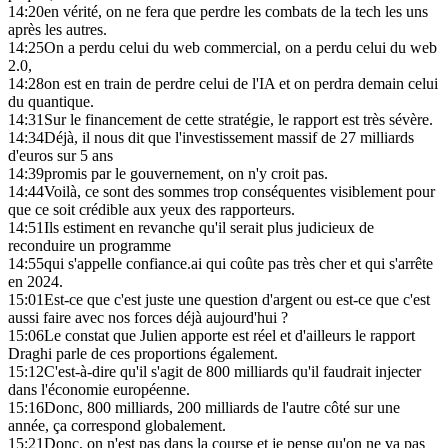
14:20
en vérité, on ne fera que perdre les combats de la tech les uns
après les autres.
14:25
On a perdu celui du web commercial, on a perdu celui du web
2.0,
14:28
on est en train de perdre celui de l'IA et on perdra demain celui
du quantique.
14:31
Sur le financement de cette stratégie, le rapport est très sévère.
14:34
Déjà, il nous dit que l'investissement massif de 27 milliards
d'euros sur 5 ans
14:39
promis par le gouvernement, on n'y croit pas.
14:44
Voilà, ce sont des sommes trop conséquentes visiblement pour
que ce soit crédible aux yeux des rapporteurs.
14:51
Ils estiment en revanche qu'il serait plus judicieux de
reconduire un programme
14:55
qui s'appelle confiance.ai qui coûte pas très cher et qui s'arrête
en 2024.
15:01
Est-ce que c'est juste une question d'argent ou est-ce que c'est
aussi faire avec nos forces déjà aujourd'hui ?
15:06
Le constat que Julien apporte est réel et d'ailleurs le rapport
Draghi parle de ces proportions également.
15:12
C'est-à-dire qu'il s'agit de 800 milliards qu'il faudrait injecter
dans l'économie européenne.
15:16
Donc, 800 milliards, 200 milliards de l'autre côté sur une
année, ça correspond globalement.
15:21
Donc, on n'est pas dans la course et je pense qu'on ne va pas