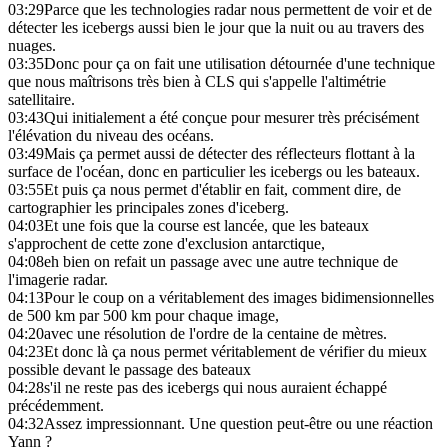
03:29
Parce que les technologies radar nous permettent de voir et de
détecter les icebergs aussi bien le jour que la nuit ou au travers des
nuages.
03:35
Donc pour ça on fait une utilisation détournée d'une technique
que nous maîtrisons très bien à CLS qui s'appelle l'altimétrie
satellitaire.
03:43
Qui initialement a été conçue pour mesurer très précisément
l'élévation du niveau des océans.
03:49
Mais ça permet aussi de détecter des réflecteurs flottant à la
surface de l'océan, donc en particulier les icebergs ou les bateaux.
03:55
Et puis ça nous permet d'établir en fait, comment dire, de
cartographier les principales zones d'iceberg.
04:03
Et une fois que la course est lancée, que les bateaux
s'approchent de cette zone d'exclusion antarctique,
04:08
eh bien on refait un passage avec une autre technique de
l'imagerie radar.
04:13
Pour le coup on a véritablement des images bidimensionnelles
de 500 km par 500 km pour chaque image,
04:20
avec une résolution de l'ordre de la centaine de mètres.
04:23
Et donc là ça nous permet véritablement de vérifier du mieux
possible devant le passage des bateaux
04:28
s'il ne reste pas des icebergs qui nous auraient échappé
précédemment.
04:32
Assez impressionnant. Une question peut-être ou une réaction
Yann ?