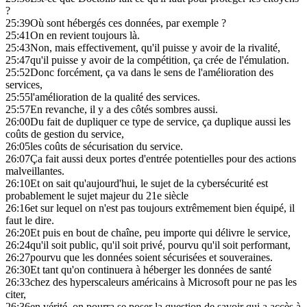
?
25:39
Où sont hébergés ces données, par exemple ?
25:41
On en revient toujours là.
25:43
Non, mais effectivement, qu'il puisse y avoir de la rivalité,
25:47
qu'il puisse y avoir de la compétition, ça crée de l'émulation.
25:52
Donc forcément, ça va dans le sens de l'amélioration des
services,
25:55
l'amélioration de la qualité des services.
25:57
En revanche, il y a des côtés sombres aussi.
26:00
Du fait de dupliquer ce type de service, ça duplique aussi les
coûts de gestion du service,
26:05
les coûts de sécurisation du service.
26:07
Ça fait aussi deux portes d'entrée potentielles pour des actions
malveillantes.
26:10
Et on sait qu'aujourd'hui, le sujet de la cybersécurité est
probablement le sujet majeur du 21e siècle
26:16
et sur lequel on n'est pas toujours extrêmement bien équipé, il
faut le dire.
26:20
Et puis en bout de chaîne, peu importe qui délivre le service,
26:24
qu'il soit public, qu'il soit privé, pourvu qu'il soit performant,
26:27
pourvu que les données soient sécurisées et souveraines.
26:30
Et tant qu'on continuera à héberger les données de santé
26:33
chez des hyperscaleurs américains à Microsoft pour ne pas les
citer,
26:36
en vérité, on pourra se poser la question de savoir qui a accès à