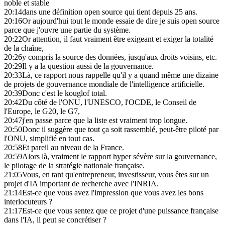
noble et stable
20:14
dans une définition open source qui tient depuis 25 ans.
20:16
Or aujourd'hui tout le monde essaie de dire je suis open source
parce que j'ouvre une partie du système.
20:22
Or attention, il faut vraiment être exigeant et exiger la totalité
de la chaîne,
20:26
y compris la source des données, jusqu'aux droits voisins, etc.
20:29
Il y a la question aussi de la gouvernance.
20:33
Là, ce rapport nous rappelle qu'il y a quand même une dizaine
de projets de gouvernance mondiale de l'intelligence artificielle.
20:39
Donc c'est le kouglof total.
20:42
Du côté de l'ONU, l'UNESCO, l'OCDE, le Conseil de
l'Europe, le G20, le G7,
20:47
j'en passe parce que la liste est vraiment trop longue.
20:50
Donc il suggère que tout ça soit rassemblé, peut-être piloté par
l'ONU, simplifié en tout cas.
20:58
Et pareil au niveau de la France.
20:59
Alors là, vraiment le rapport hyper sévère sur la gouvernance,
le pilotage de la stratégie nationale française.
21:05
Vous, en tant qu'entrepreneur, investisseur, vous êtes sur un
projet d'IA important de recherche avec l'INRIA.
21:14
Est-ce que vous avez l'impression que vous avez les bons
interlocuteurs ?
21:17
Est-ce que vous sentez que ce projet d'une puissance française
dans l'IA, il peut se concrétiser ?