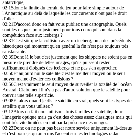
antarctique,
02:15
donc la limite du terrain de jeu pour faire simple autour de
l'Antarctique au-delà de laquelle les concurrents n'ont pas le droit
d'aller.
02:21
D'accord donc en fait vous publiez une cartographie. Quels
sont les risques pour justement pour tous ceux qui sont dans la
compétition face aux icebergs ?
02:31
C'est sûr que la collision avec un iceberg, on a des précédents
historiques qui montrent qu'en général la fin n'est pas toujours très
satisfaisante.
02:39
Donc là le but c'est justement que les skippers ne soient pas en
mesure de prendre de telles images, qu'ils puissent rester
suffisamment éloignés des icebergs et ne pas s'en approcher.
02:50
Et aujourd'hui le satellite c'est le meilleur moyen ou le seul
moyen même d'éviter ces collisions ?
02:56
C'est vraiment le seul moyen de surveiller la totalité de l'océan
Austral. Clairement il n'y a pas d'autre solution que le satellite pour
couvrir une telle superficie.
03:08
Et alors quand je dis le satellite en vrai, quels sont les types de
satellite que vous utilisez ?
03:12
Alors en fait nous utilisons trois familles de satellite, donc
l'imagerie optique mais ça c'est des choses assez classiques mais qui
sont très vite limitées en fait par la présence des nuages.
03:23
Donc on ne peut pas baser notre service uniquement là-dessus
et c'est pour ça qu'on a mis l'accent sur les technologies radar.