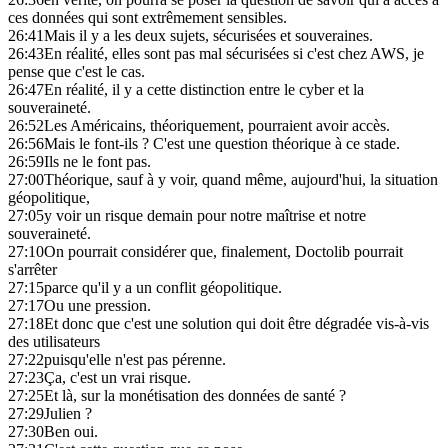
ces données qui sont extrêmement sensibles.
26:41
Mais il y a les deux sujets, sécurisées et souveraines.
26:43
En réalité, elles sont pas mal sécurisées si c'est chez AWS, je
pense que c'est le cas.
26:47
En réalité, il y a cette distinction entre le cyber et la
souveraineté.
26:52
Les Américains, théoriquement, pourraient avoir accès.
26:56
Mais le font-ils ? C'est une question théorique à ce stade.
26:59
Ils ne le font pas.
27:00
Théorique, sauf à y voir, quand même, aujourd'hui, la situation
géopolitique,
27:05
y voir un risque demain pour notre maîtrise et notre
souveraineté.
27:10
On pourrait considérer que, finalement, Doctolib pourrait
s'arrêter
27:15
parce qu'il y a un conflit géopolitique.
27:17
Ou une pression.
27:18
Et donc que c'est une solution qui doit être dégradée vis-à-vis
des utilisateurs
27:22
puisqu'elle n'est pas pérenne.
27:23
Ça, c'est un vrai risque.
27:25
Et là, sur la monétisation des données de santé ?
27:29
Julien ?
27:30
Ben oui.