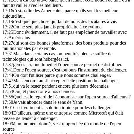
faut travailler avec les meilleurs,
17:16
c'est-à-dire les Américains, parce qu'ils sont les meilleurs
aujourd'hui,
17:19
c'est quelque chose qui fait de nous des locataires à vie.
17:22
On ne sera plus jamais propriétaire à ce rythme.
17:25
Donc évidemment, il ne faut pas empêcher de travailler avec
les Américains
17:27
qui sont des bonnes plateformes, des bons produits pour des
multinationales par exemple.
17:31
Mais dans certains cas, on peut très bien se suffire de
technologies qui sont hébergées ici,
17:37
gérées ici, fine-tuned et l'open source permet de distribuer.
17:41
Donc l'open source, c'est toujours l'instrument du challenger.
17:44
On doit l'utiliser parce que nous sommes challenger.
17:47
Mais encore faut-il accepter cette position du challenger
17:51
qui va le rester pendant encore plusieurs décennies.
17:53
Oui, et puis croire à nos chances.
17:55
Quel est le regard de l'économiste sur l'open source d'ailleurs ?
17:58
Je vais abonder dans le sens de Yann.
18:01
C'est vraiment la solution idoine pour les challenger.
18:04
D'ailleurs, même une entreprise comme Microsoft qui était
passée de leader à challenger,
18:09
à un moment donné, s'est rapprochée du monde de l'open
source