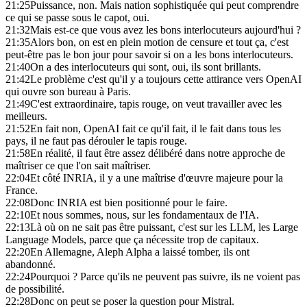
21:25
Puissance, non. Mais nation sophistiquée qui peut comprendre
ce qui se passe sous le capot, oui.
21:32
Mais est-ce que vous avez les bons interlocuteurs aujourd'hui ?
21:35
Alors bon, on est en plein motion de censure et tout ça, c'est
peut-être pas le bon jour pour savoir si on a les bons interlocuteurs.
21:40
On a des interlocuteurs qui sont, oui, ils sont brillants.
21:42
Le problème c'est qu'il y a toujours cette attirance vers OpenAI
qui ouvre son bureau à Paris.
21:49
C'est extraordinaire, tapis rouge, on veut travailler avec les
meilleurs.
21:52
En fait non, OpenAI fait ce qu'il fait, il le fait dans tous les
pays, il ne faut pas dérouler le tapis rouge.
21:58
En réalité, il faut être assez délibéré dans notre approche de
maîtriser ce que l'on sait maîtriser.
22:04
Et côté INRIA, il y a une maîtrise d'œuvre majeure pour la
France.
22:08
Donc INRIA est bien positionné pour le faire.
22:10
Et nous sommes, nous, sur les fondamentaux de l'IA.
22:13
Là où on ne sait pas être puissant, c'est sur les LLM, les Large
Language Models, parce que ça nécessite trop de capitaux.
22:20
En Allemagne, Aleph Alpha a laissé tomber, ils ont
abandonné.
22:24
Pourquoi ? Parce qu'ils ne peuvent pas suivre, ils ne voient pas
de possibilité.
22:28
Donc on peut se poser la question pour Mistral.