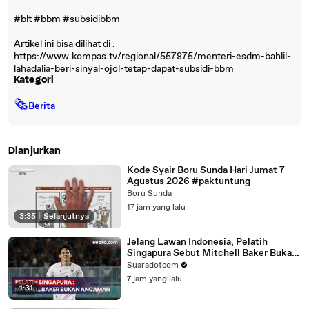
#blt #bbm #subsidibbm
Artikel ini bisa dilihat di :
https://www.kompas.tv/regional/557875/menteri-esdm-bahlil-
lahadalia-beri-sinyal-ojol-tetap-dapat-subsidi-bbm
Kategori
🗞
Berita
Dianjurkan
Kode Syair Boru Sunda Hari Jumat 7
Agustus 2026 #paktuntung
Boru Sunda
17 jam yang lalu
3:35
|
Selanjutnya
Jelang Lawan Indonesia, Pelatih
Singapura Sebut Mitchell Baker Bukan
Ancaman
Suaradotcom
7 jam yang lalu
1:31