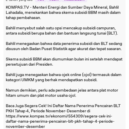
2 tahun yang lalu
KOMPAS.TV - Menteri Energi dan Sumber Daya Mineral, Bahlil
Lahadalia, menekankan bahwa skema subsidi BBM masih dalam
tahap pembahasan.
Bahlil menyebut salah satu opsi mencakup subsidi campuran,
antara subsidi berupa bahan dan bantuan langsung tunai (BLT).
Bahlil menegaskan bahwa data penerima subsidi dan BLT sedang
disusun oleh Badan Pusat Statistik agar akurat dan tepat sasaran.
Skema subsidi BBM akan diumumkan bulan ini setelah mendapat
persetujuan dari Presiden.
Bahlil juga menegaskan bahwa ojek online (ojol) termasuk dalam
kategori UMKM yang berhak mendapatkan subsidi.
Namun demikian, perlu ada pembedaan jelas antara plat motor
hitam umum dan plat motor usaha ojol.
Baca Juga Segera Cek! Ini Daftar Nama Penerima Pencairan BLT
PKH Tahap 4, Periode November-Desember di
https://www.kompas.tv/ekonomi/554309/segera-cek-ini-
daftar-nama-penerima-pencairan-blt-pkh-tahap-4-periode-
november-desember