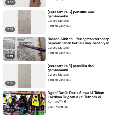
3:35
[ceresart ke 6] pensilku dan
gambaranku
Ceresa Metana
3 bulan yang lalu
2:31
Bacaan Alkitab - Peringatan terhadap
penyembahan berhala dan ibadah yang
sesat
Ceresa Metana
3 bulan yang lalu
3:13
[ceresart ke 5] pensilku dan
gambaranku
Ceresa Metana
6 bulan yang lalu
2:35
Ngeri! Detik-Detik Siswa 14 Tahun
Lakukan Dugaan Aksi Tembak di
Sekolah, Siswa Berlarian
KompasTV
2 jam yang lalu
3:30