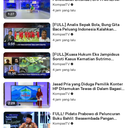
KompasTV
4 jam yang lalu
1:27
[FULL] Analis Sepak Bola, Bung Gita
Baca Peluang Indonesia Kalahkan
Singapura di Piala AFF
KompasTV
4 jam yang lalu
5:56
[FULL]Kuasa Hukum Eks Jampidsus
Soroti Kasus Kematian Sutrimo
Ditengah Pemeriksaan Febrie
KompasTV
Adriansyah
4 jam yang lalu
11:36
Jasad Pria yang Diduga Pemilik Konter
HP Ditemukan Tewas di Dalam Bagasi
Mobil | BERITA UTAMA
KompasTV
4 jam yang lalu
2:29
FULL! Pidato Prabowo di Peluncuran
Buku Bahlil: Swasembada Pangan
Hingga Danantara Naik 400%
KompasTV