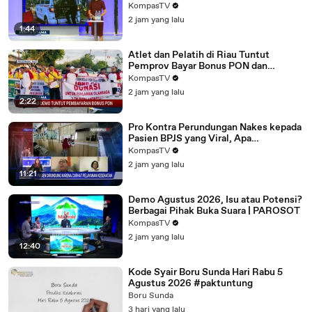
BERITA UTAMA
KompasTV
2 jam yang lalu
1:44
Atlet dan Pelatih di Riau Tuntut
Pemprov Bayar Bonus PON dan
Peparnas 2024 | BERITA UTAMA
KompasTV
2 jam yang lalu
2:22
Pro Kontra Perundungan Nakes kepada
Pasien BPJS yang Viral, Apa
Penyebabnya? |PAROSOT
KompasTV
2 jam yang lalu
11:21
Demo Agustus 2026, Isu atau Potensi?
Berbagai Pihak Buka Suara | PAROSOT
KompasTV
2 jam yang lalu
12:40
Kode Syair Boru Sunda Hari Rabu 5
Agustus 2026 #paktuntung
Boru Sunda
3 hari yang lalu