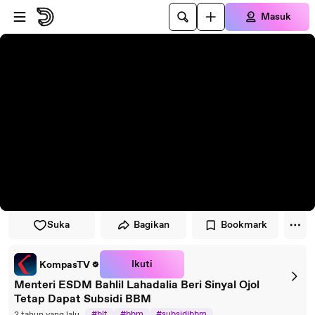
Lewati ke pemutar
Lewatkan ke konten utama
Masuk
Suka
Bagikan
Bookmark
Ikuti
KompasTV
Menteri ESDM Bahlil Lahadalia Beri Sinyal Ojol
Tetap Dapat Subsidi BBM
#blt
#bbm
#subsidibbm