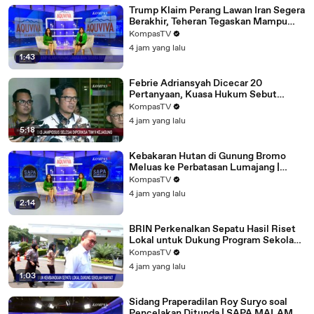
Trump Klaim Perang Lawan Iran Segera
Berakhir, Teheran Tegaskan Mampu
Hadapi Tekanan AS!
KompasTV
4 jam yang lalu
1:43
Febrie Adriansyah Dicecar 20
Pertanyaan, Kuasa Hukum Sebut
Pemeriksaan Fokus pada Kasus TPPU
KompasTV
4 jam yang lalu
5:18
Kebakaran Hutan di Gunung Bromo
Meluas ke Perbatasan Lumajang |
SAPA MALAM
KompasTV
4 jam yang lalu
2:14
BRIN Perkenalkan Sepatu Hasil Riset
Lokal untuk Dukung Program Sekolah
Rakyat | SAPA MALAM
KompasTV
4 jam yang lalu
1:03
Sidang Praperadilan Roy Suryo soal
Pencelakan Ditunda | SAPA MALAM