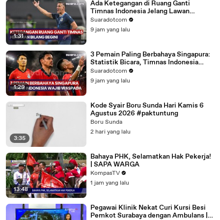
Ada Ketegangan di Ruang Ganti
Timnas Indonesia Jelang Lawan
Singapura? Herdman Bilang Begini
Suaradotcom
9 jam yang lalu
1:31
3 Pemain Paling Berbahaya Singapura:
Statistik Bicara, Timnas Indonesia
Wajib Waspada
Suaradotcom
9 jam yang lalu
1:29
Kode Syair Boru Sunda Hari Kamis 6
Agustus 2026 #paktuntung
Boru Sunda
2 hari yang lalu
3:35
Bahaya PHK, Selamatkan Hak Pekerja!
| SAPA WARGA
KompasTV
1 jam yang lalu
13:48
Pegawai Klinik Nekat Curi Kursi Besi
Pemkot Surabaya dengan Ambulans |