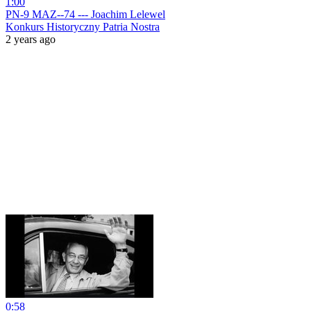
1:00
PN-9 MAZ--74 --- Joachim Lelewel
Konkurs Historyczny Patria Nostra
2 years ago
0:58