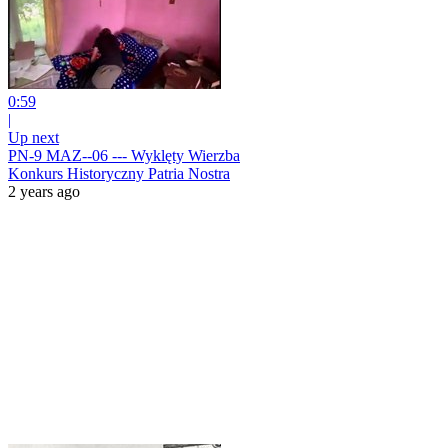
0:59
|
Up next
PN-9 MAZ--06 --- Wyklęty Wierzba
Konkurs Historyczny Patria Nostra
2 years ago