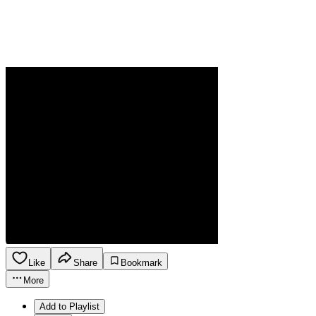
Like
Share
Bookmark
More
Add to Playlist