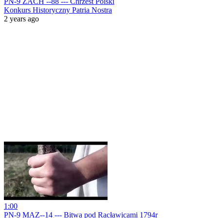
PN-9 ZACH --88 --- Chrzest Polski
Konkurs Historyczny Patria Nostra
2 years ago
1:00
PN-9 MAZ--14 --- Bitwa pod Racławicami 1794r