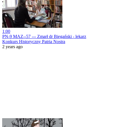
1:00
PN-9 MAZ--57 --- Zmarł dr Biegański - lekarz
Konkurs Historyczny Patria Nostra
2 years ago