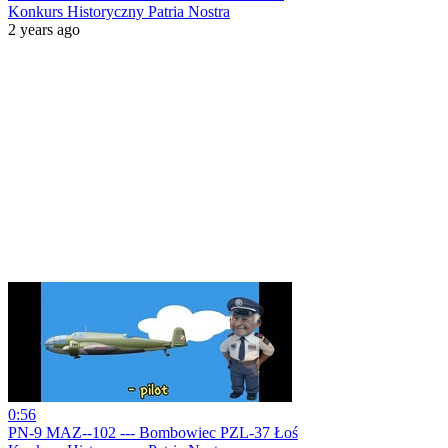
Konkurs Historyczny Patria Nostra
2 years ago
0:56
PN-9 MAZ--102 --- Bombowiec PZL-37 Łoś