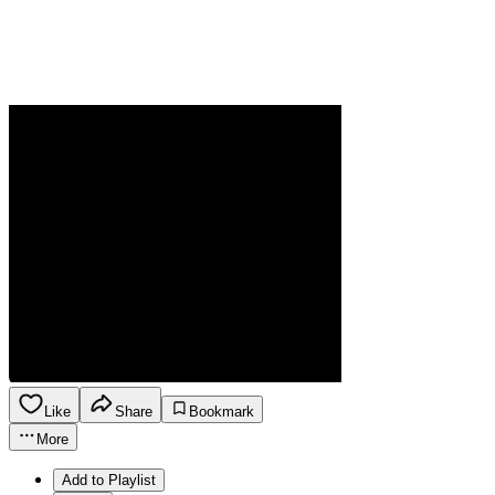
Like
Share
Bookmark
More
Add to Playlist