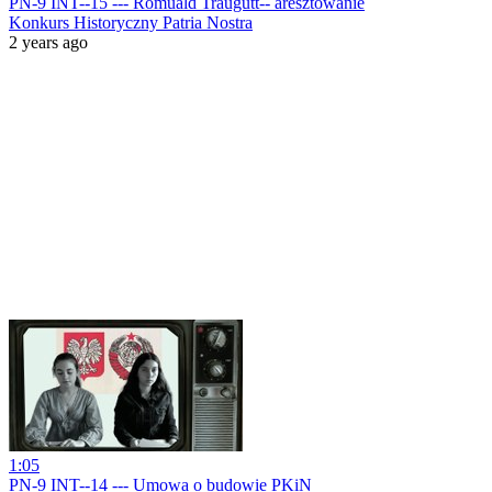
PN-9 INT--15 --- Romuald Traugutt-- aresztowanie
Konkurs Historyczny Patria Nostra
2 years ago
1:05
PN-9 INT--14 --- Umowa o budowie PKiN