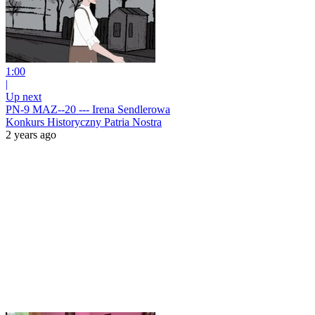
1:00
|
Up next
PN-9 MAZ--20 --- Irena Sendlerowa
Konkurs Historyczny Patria Nostra
2 years ago