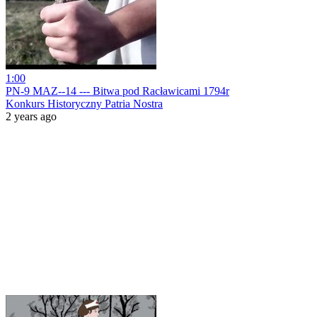
1:00
PN-9 MAZ--14 --- Bitwa pod Racławicami 1794r
Konkurs Historyczny Patria Nostra
2 years ago