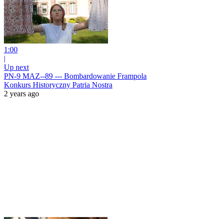
1:00
|
Up next
PN-9 MAZ--89 --- Bombardowanie Frampola
Konkurs Historyczny Patria Nostra
2 years ago