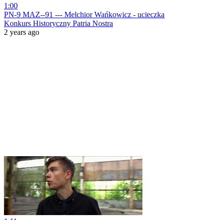
1:00
PN-9 MAZ--91 --- Melchior Wańkowicz - ucieczka
Konkurs Historyczny Patria Nostra
2 years ago