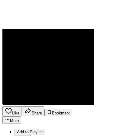
Like
Share
Bookmark
More
Add to Playlist