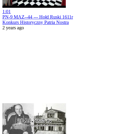
1:01
PN-9 MAZ--44 --- Hołd Ruski 1611r
Konkurs Historyczny Patria Nostra
2 years ago