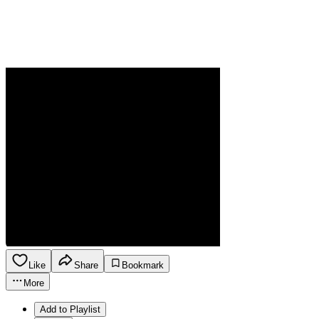
Like
Share
Bookmark
More
Add to Playlist