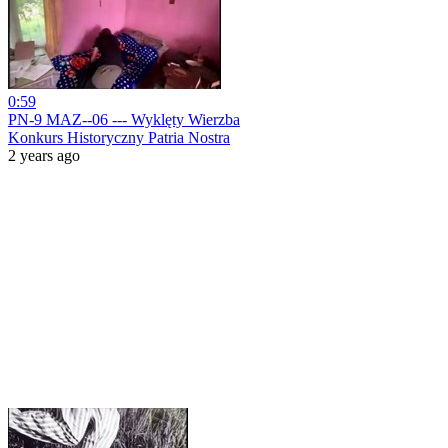
0:59
PN-9 MAZ--06 --- Wyklęty Wierzba
Konkurs Historyczny Patria Nostra
2 years ago