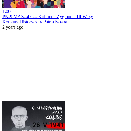
1:00
PN-9 MAZ--47 --- Kolumna Zygmunta III Wazy
Konkurs Historyczny Patria Nostra
2 years ago