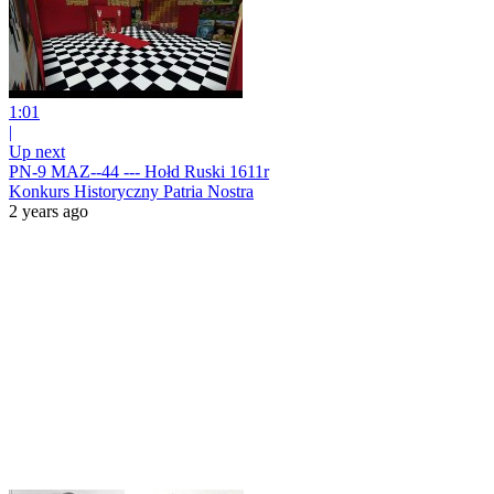
1:01
|
Up next
PN-9 MAZ--44 --- Hołd Ruski 1611r
Konkurs Historyczny Patria Nostra
2 years ago