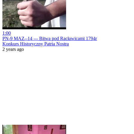
1:00
PN-9 MAZ--14 --- Bitwa pod Racławicami 1794r
Konkurs Historyczny Patria Nostra
2 years ago