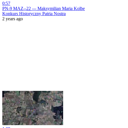
0:57
PN-9 MAZ--22 --- Maksymilian Maria Kolbe
Konkurs Historyczny Patria Nostra
2 years ago