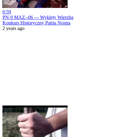
0:59
PN-9 MAZ--06 --- Wyklęty Wierzba
Konkurs Historyczny Patria Nostra
2 years ago