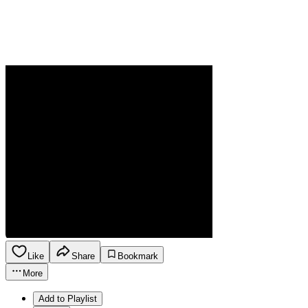
Like
Share
Bookmark
More
Add to Playlist