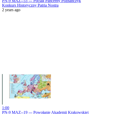
PN-9 MAZ--53 --- Pociąg Pancerny Poznańczyk
Konkurs Historyczny Patria Nostra
2 years ago
1:00
PN-9 MAZ--19 --- Powołanie Akademii Krakowskiej