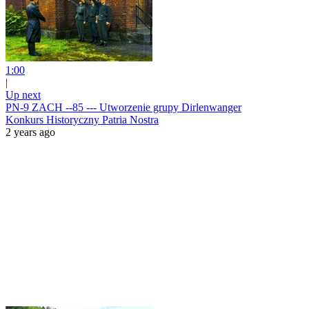
1:00
|
Up next
PN-9 ZACH --85 --- Utworzenie grupy Dirlenwanger
Konkurs Historyczny Patria Nostra
2 years ago