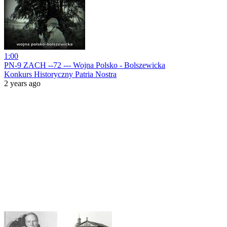
1:00
PN-9 ZACH --72 --- Wojna Polsko - Bolszewicka
Konkurs Historyczny Patria Nostra
2 years ago