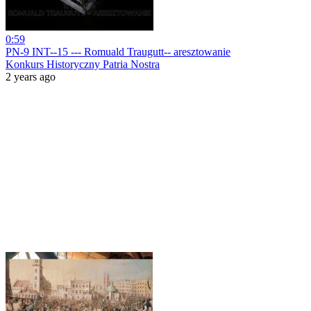
0:59
PN-9 INT--15 --- Romuald Traugutt-- aresztowanie
Konkurs Historyczny Patria Nostra
2 years ago