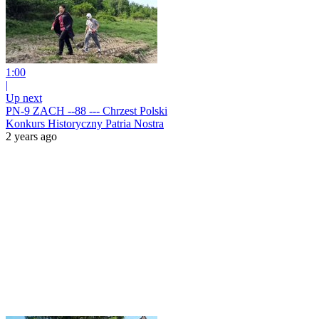
1:00
|
Up next
PN-9 ZACH --88 --- Chrzest Polski
Konkurs Historyczny Patria Nostra
2 years ago