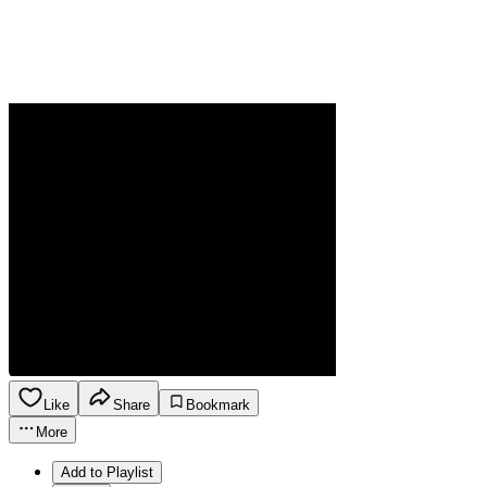
Like
Share
Bookmark
More
Add to Playlist