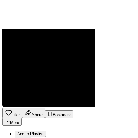
Like
Share
Bookmark
More
Add to Playlist