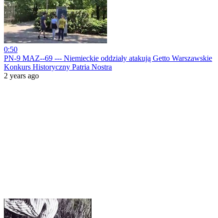
0:50
PN-9 MAZ--69 --- Niemieckie oddziały atakują Getto Warszawskie
Konkurs Historyczny Patria Nostra
2 years ago