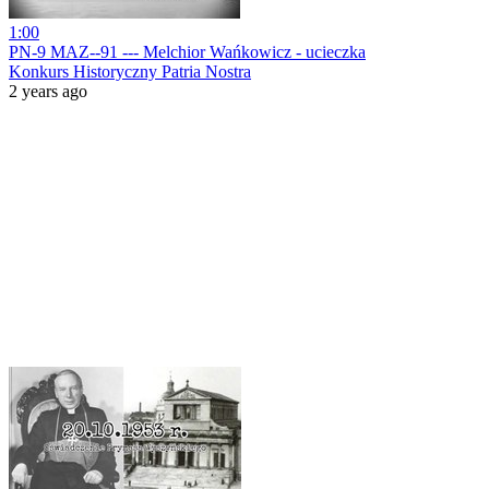
1:00
PN-9 MAZ--91 --- Melchior Wańkowicz - ucieczka
Konkurs Historyczny Patria Nostra
2 years ago