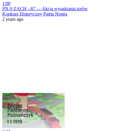
1:00
PN-9 ZACH --87 --- Akcja wysadzania torów
Konkurs Historyczny Patria Nostra
2 years ago