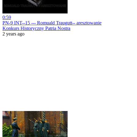
0:59
PN-9 INT--15 --- Romuald Traugutt-- aresztowanie
Konkurs Historyczny Patria Nostra
2 years ago