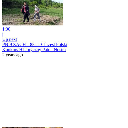
1:00
|
Up next
PN-9 ZACH --88 --- Chrzest Polski
Konkurs Historyczny Patria Nostra
2 years ago