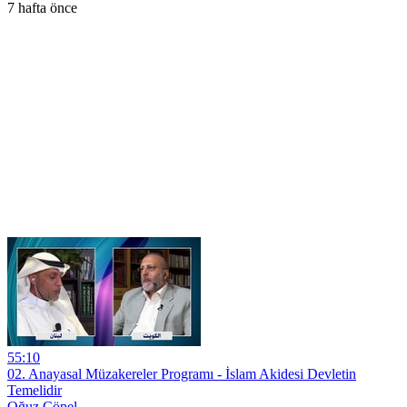
7 hafta önce
55:10
02. Anayasal Müzakereler Programı - İslam Akidesi Devletin
Temelidir
Oğuz Çöpel