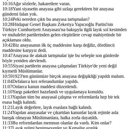
10:16
Ağır sözlerle, hakaretlere varan.
10:18
Yani siyasetin anayasa gibi uzlaşı gerektiren bir anayasa
gündemi falan yok.
10:24
Peki nereden çıktı bu anayasa tartışmaları?
10:28
Hüdapar Genel Başkanı Zekeriya Yapıcıoğlu Partisi'nin
Türkiye Cumhuriyeti Anayasası'na bakışıyla ilgili layık sol kesimden
ve muhalefet partilerinden gelen eleştirilere cevap mahiyetinde bir
açıklaması oldu.
10:42
Biz anayasanın ilk üç maddesine karşı değiliz, dördüncü
maddesine karşıyız dedi.
10:47
Anayasa ile alakalı tartışmalar işte bu sebeple son günlerde
böyle yeniden alevlendi.
10:55
Siyasi partilerin anayasa çalışmaları Türkiye'de yeni değil
kıymetli Müslümanlar.
10:59
1923'ten günümüze birçok anayasa değişikliği yapıldı malum.
11:04
Defalarca kez referandumlar yapıldı.
11:07
Onlarca kanun maddesi düzenlendi.
11:10
Yargı paketleri hazırlandı ve uygulamaya konuldu.
11:13
Yapılan tüm bu anayasal çalışma ve reformlarda hep bir tek
esasa bağlı kalındı.
11:21
Layık değerlere, layık esaslara bağlı kalındı.
11:24
Yapılan anayasalar ve çıkartılan kanunlar layık rejimle asla
barışık olmayan Müslümanlara, halka zorla dayatıldı.
11:33
Bu reformlardan memnun olanlar da vardı. Kim onlar?
11:37
Layık rejimi benimseyenler ve Kemalist azınlık.