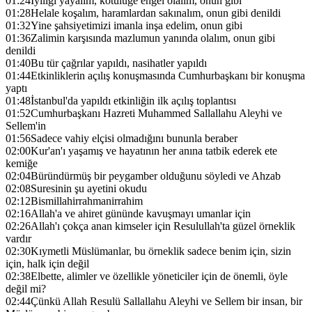
01:24
İyiliği yayalım, kötülüğe engel olalım, onun gibi
01:28
Helale koşalım, haramlardan sakınalım, onun gibi denildi
01:32
Yine şahsiyetimizi imanla inşa edelim, onun gibi
01:36
Zalimin karşısında mazlumun yanında olalım, onun gibi
denildi
01:40
Bu tür çağrılar yapıldı, nasihatler yapıldı
01:44
Etkinliklerin açılış konuşmasında Cumhurbaşkanı bir konuşma
yaptı
01:48
İstanbul'da yapıldı etkinliğin ilk açılış toplantısı
01:52
Cumhurbaşkanı Hazreti Muhammed Sallallahu Aleyhi ve
Sellem'in
01:56
Sadece vahiy elçisi olmadığını bununla beraber
02:00
Kur'an'ı yaşamış ve hayatının her anına tatbik ederek ete
kemiğe
02:04
Büründürmüş bir peygamber olduğunu söyledi ve Ahzab
02:08
Suresinin şu ayetini okudu
02:12
Bismillahirrahmanirrahim
02:16
Allah'a ve ahiret gününde kavuşmayı umanlar için
02:26
Allah'ı çokça anan kimseler için Resulullah'ta güzel örneklik
vardır
02:30
Kıymetli Müslümanlar, bu örneklik sadece benim için, sizin
için, halk için değil
02:38
Elbette, alimler ve özellikle yöneticiler için de önemli, öyle
değil mi?
02:44
Çünkü Allah Resulü Sallallahu Aleyhi ve Sellem bir insan, bir