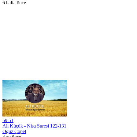
6 hafta önce
59:51
Ali Küçük - Nisa Suresi 122-131
Oğuz Çöpel
4 ay önce