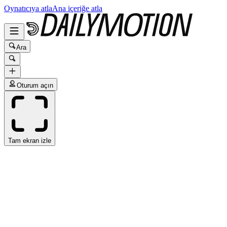
Oynatıcıya atla
Ana içeriğe atla
Ara
Oturum açın
Tam ekran izle