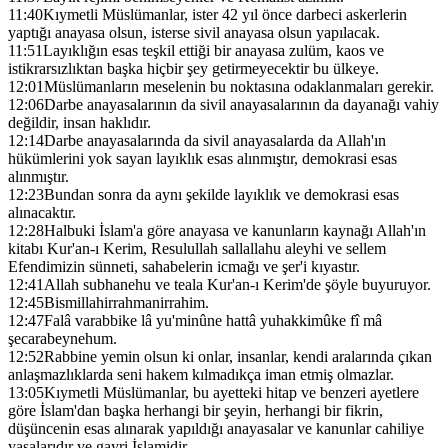
11:40
Kıymetli Müslümanlar, ister 42 yıl önce darbeci askerlerin
yaptığı anayasa olsun, isterse sivil anayasa olsun yapılacak.
11:51
Layıklığın esas teşkil ettiği bir anayasa zulüm, kaos ve
istikrarsızlıktan başka hiçbir şey getirmeyecektir bu ülkeye.
12:01
Müslümanların meselenin bu noktasına odaklanmaları gerekir.
12:06
Darbe anayasalarının da sivil anayasalarının da dayanağı vahiy
değildir, insan haklıdır.
12:14
Darbe anayasalarında da sivil anayasalarda da Allah'ın
hükümlerini yok sayan layıklık esas alınmıştır, demokrasi esas
alınmıştır.
12:23
Bundan sonra da aynı şekilde layıklık ve demokrasi esas
alınacaktır.
12:28
Halbuki İslam'a göre anayasa ve kanunların kaynağı Allah'ın
kitabı Kur'an-ı Kerim, Resulullah sallallahu aleyhi ve sellem
Efendimizin sünneti, sahabelerin icmağı ve şer'i kıyastır.
12:41
Allah subhanehu ve teala Kur'an-ı Kerim'de şöyle buyuruyor.
12:45
Bismillahirrahmanirrahim.
12:47
Falâ varabbike lâ yu'minûne hattâ yuhakkimûke fî mâ
şecarabeynehum.
12:52
Rabbine yemin olsun ki onlar, insanlar, kendi aralarında çıkan
anlaşmazlıklarda seni hakem kılmadıkça iman etmiş olmazlar.
13:05
Kıymetli Müslümanlar, bu ayetteki hitap ve benzeri ayetlere
göre İslam'dan başka herhangi bir şeyin, herhangi bir fikrin,
düşüncenin esas alınarak yapıldığı anayasalar ve kanunlar cahiliye
yasalarıdır ve gayri İslamidir.