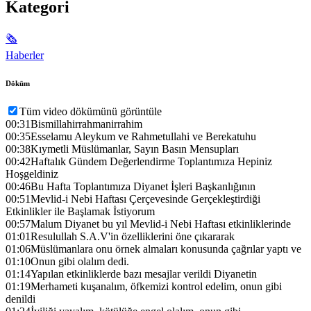
Kategori
🗞
Haberler
Döküm
Tüm video dökümünü görüntüle
00:31
Bismillahirrahmanirrahim
00:35
Esselamu Aleykum ve Rahmetullahi ve Berekatuhu
00:38
Kıymetli Müslümanlar, Sayın Basın Mensupları
00:42
Haftalık Gündem Değerlendirme Toplantımıza Hepiniz
Hoşgeldiniz
00:46
Bu Hafta Toplantımıza Diyanet İşleri Başkanlığının
00:51
Mevlid-i Nebi Haftası Çerçevesinde Gerçekleştirdiği
Etkinlikler ile Başlamak İstiyorum
00:57
Malum Diyanet bu yıl Mevlid-i Nebi Haftası etkinliklerinde
01:01
Resulullah S.A.V'in özelliklerini öne çıkararak
01:06
Müslümanlara onu örnek almaları konusunda çağrılar yaptı ve
01:10
Onun gibi olalım dedi.
01:14
Yapılan etkinliklerde bazı mesajlar verildi Diyanetin
01:19
Merhameti kuşanalım, öfkemizi kontrol edelim, onun gibi
denildi