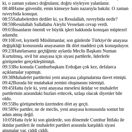
ki, o zaman yalancı doğrulanır, doğru söyleyen yalanlanır.
08:48
Haine güvenilir, emin kimseye hain nazarıyla bakılır. O zaman
ruveybida konuşur.
08:55
Sahabelerden dediler ki, ya Resulallah, ruveybida nedir?
08:59
Resulullah Sallallahu Aleyhi Vesselam cevap verdi.
09:03
İnsanların önemli ve büyük işleri hakkında konuşan müptezel
adamdır.
09:10
Evet, kıymetli Müslümanlar, son günlerde Türkiye'de anayasa
değişikliği konusunda anayasanın ilk dört maddesi çok konuşuluyor.
09:23
Hatırlarsanız geçtiğimiz aylarda Meclis Başkanı Numan
Kurtulmuş, sivil bir anayasa için siyasi partilerle, liderlerle
görüşmeler gerçekleştirmişti.
09:33
Bu konuda Cumhurbaşkanı Erdoğan çok kez, defalarca
açıklamalar yapmıştı.
09:38
Muhalefet partilerini yeni anayasa çalışmalarına davet etmişti.
09:42
Burada bir mutabakat zemini oluşmasını istemişti.
09:45
Hatta öyle ki, yeni anayasa meselesi iktidar ve muhalefet
partilerinin arasındaki buzları eritecek, uzlaşı olacak diyenler bile
oldu.
09:55
Bu görüşmelerin üzerinden dört ay geçti.
09:58
Ne partiler, ne de meclis, yeni anayasa konusunda somut bir
adım atmış değil.
10:05
Hatta öyle ki son günlerde, son dönemde Cumhur İttifakı ile
iktidar partileri ile muhalefet partileri arasında karşılıklı siyasi
atışmalar var, ciddi ciddi.