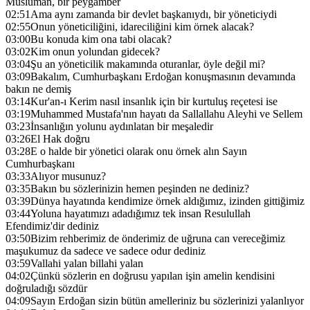
Müslüman, bir peygamber
02:51
Ama aynı zamanda bir devlet başkanıydı, bir yöneticiydi
02:55
Onun yöneticiliğini, idareciliğini kim örnek alacak?
03:00
Bu konuda kim ona tabi olacak?
03:02
Kim onun yolundan gidecek?
03:04
Şu an yöneticilik makamında oturanlar, öyle değil mi?
03:09
Bakalım, Cumhurbaşkanı Erdoğan konuşmasının devamında
bakın ne demiş
03:14
Kur'an-ı Kerim nasıl insanlık için bir kurtuluş reçetesi ise
03:19
Muhammed Mustafa'nın hayatı da Sallallahu Aleyhi ve Sellem
03:23
İnsanlığın yolunu aydınlatan bir meşaledir
03:26
El Hak doğru
03:28
E o halde bir yönetici olarak onu örnek alın Sayın
Cumhurbaşkanı
03:33
Alıyor musunuz?
03:35
Bakın bu sözlerinizin hemen peşinden ne dediniz?
03:39
Dünya hayatında kendimize örnek aldığımız, izinden gittiğimiz
03:44
Yoluna hayatımızı adadığımız tek insan Resulullah
Efendimiz'dir dediniz
03:50
Bizim rehberimiz de önderimiz de uğruna can vereceğimiz
maşukumuz da sadece ve sadece odur dediniz
03:59
Vallahi yalan billahi yalan
04:02
Çünkü sözlerin en doğrusu yapılan işin amelin kendisini
doğruladığı sözdür
04:09
Sayın Erdoğan sizin bütün amelleriniz bu sözlerinizi yalanlıyor