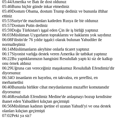
05:44
Amerika ve Batı ile dost oldunuz
05:46
Bunu hiçbir günde inkar etmediniz
05:49
Dostum Obama, dostum Trump dediniz ve bununla iftihar
ettiniz
05:53
Suriye'de mazlumları katleden Rusya ile bir oldunuz
05:57
Dostum Putin dediniz
05:59
Doğu Türkistan'ı işgal eden Çin ile iş birliği yaptınız
06:03
Müslüman Uygurların topraklarını ve haklarını yok saydınız
06:08
Filistin'de 76 yıldır işgalci olarak bulunan Yahudiler ile
normalleştiniz
06:14
Müslümanların aleyhine onlarla ticaret yaptınız
06:17
Siyonist varlığa destek veren Amerika ile tatbikat yaptınız
06:22
Bu yaptıklarımızın hangisini Resulullah yaptı ki siz de kalkıp
onu örnek aldınız
06:29
Uğruna can vereceğiniz maşukumuz Resulullah Efendimiz'dir
diyorsunuz
06:34
O insanların en hayırlısı, en takvalısı, en şereflisi, en
merhametlisi
06:40
Bununla birlikte cihat meydanlarının muzaffer komutanıdır
diyorsunuz
06:46
Resulullah Efendimiz Medine'de anlaşmayı bozup kendisine
ihanet eden Yahudileri kılıçtan geçirmişti
06:56
Müslüman kadının ipetine el uzatan Yahudi'yi ve ona destek
olanları kılıçtan geçirmişti
07:02
Peki ya siz?