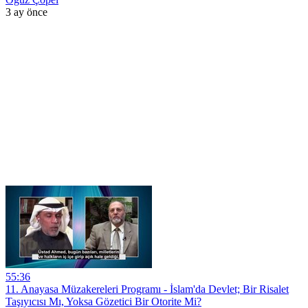
3 ay önce
55:36
11. Anayasa Müzakereleri Programı - İslam'da Devlet; Bir Risalet
Taşıyıcısı Mı, Yoksa Gözetici Bir Otorite Mi?