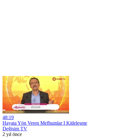
48:19
Hayata Yön Veren Mefhumlar I Kitleleşme
Değişim TV
2 yıl önce