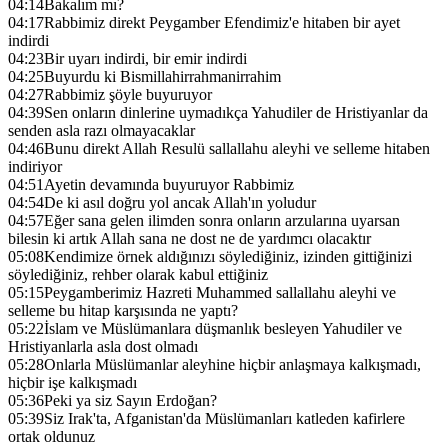
04:14
Bakalım mı?
04:17
Rabbimiz direkt Peygamber Efendimiz'e hitaben bir ayet
indirdi
04:23
Bir uyarı indirdi, bir emir indirdi
04:25
Buyurdu ki Bismillahirrahmanirrahim
04:27
Rabbimiz şöyle buyuruyor
04:39
Sen onların dinlerine uymadıkça Yahudiler de Hristiyanlar da
senden asla razı olmayacaklar
04:46
Bunu direkt Allah Resulü sallallahu aleyhi ve selleme hitaben
indiriyor
04:51
Ayetin devamında buyuruyor Rabbimiz
04:54
De ki asıl doğru yol ancak Allah'ın yoludur
04:57
Eğer sana gelen ilimden sonra onların arzularına uyarsan
bilesin ki artık Allah sana ne dost ne de yardımcı olacaktır
05:08
Kendimize örnek aldığınızı söylediğiniz, izinden gittiğinizi
söylediğiniz, rehber olarak kabul ettiğiniz
05:15
Peygamberimiz Hazreti Muhammed sallallahu aleyhi ve
selleme bu hitap karşısında ne yaptı?
05:22
İslam ve Müslümanlara düşmanlık besleyen Yahudiler ve
Hristiyanlarla asla dost olmadı
05:28
Onlarla Müslümanlar aleyhine hiçbir anlaşmaya kalkışmadı,
hiçbir işe kalkışmadı
05:36
Peki ya siz Sayın Erdoğan?
05:39
Siz Irak'ta, Afganistan'da Müslümanları katleden kafirlere
ortak oldunuz