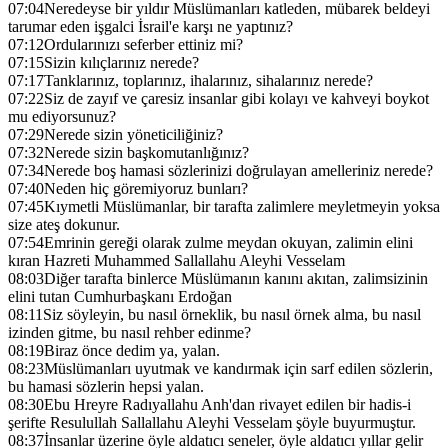
07:04
Neredeyse bir yıldır Müslümanları katleden, mübarek beldeyi
tarumar eden işgalci İsrail'e karşı ne yaptınız?
07:12
Ordularınızı seferber ettiniz mi?
07:15
Sizin kılıçlarınız nerede?
07:17
Tanklarınız, toplarınız, ihalarınız, sihalarınız nerede?
07:22
Siz de zayıf ve çaresiz insanlar gibi kolayı ve kahveyi boykot
mu ediyorsunuz?
07:29
Nerede sizin yöneticiliğiniz?
07:32
Nerede sizin başkomutanlığınız?
07:34
Nerede boş hamasi sözlerinizi doğrulayan amelleriniz nerede?
07:40
Neden hiç göremiyoruz bunları?
07:45
Kıymetli Müslümanlar, bir tarafta zalimlere meyletmeyin yoksa
size ateş dokunur.
07:54
Emrinin gereği olarak zulme meydan okuyan, zalimin elini
kıran Hazreti Muhammed Sallallahu Aleyhi Vesselam
08:03
Diğer tarafta binlerce Müslümanın kanını akıtan, zalimsizinin
elini tutan Cumhurbaşkanı Erdoğan
08:11
Siz söyleyin, bu nasıl örneklik, bu nasıl örnek alma, bu nasıl
izinden gitme, bu nasıl rehber edinme?
08:19
Biraz önce dedim ya, yalan.
08:23
Müslümanları uyutmak ve kandırmak için sarf edilen sözlerin,
bu hamasi sözlerin hepsi yalan.
08:30
Ebu Hreyre Radıyallahu Anh'dan rivayet edilen bir hadis-i
şerifte Resulullah Sallallahu Aleyhi Vesselam şöyle buyurmuştur.
08:37
İnsanlar üzerine öyle aldatıcı seneler, öyle aldatıcı yıllar gelir