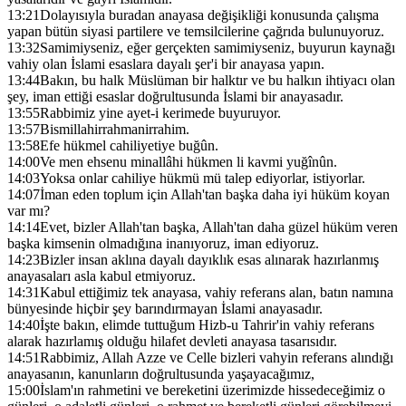
13:21
Dolayısıyla buradan anayasa değişikliği konusunda çalışma
yapan bütün siyasi partilere ve temsilcilerine çağrıda bulunuyoruz.
13:32
Samimiyseniz, eğer gerçekten samimiyseniz, buyurun kaynağı
vahiy olan İslami esaslara dayalı şer'i bir anayasa yapın.
13:44
Bakın, bu halk Müslüman bir halktır ve bu halkın ihtiyacı olan
şey, iman ettiği esaslar doğrultusunda İslami bir anayasadır.
13:55
Rabbimiz yine ayet-i kerimede buyuruyor.
13:57
Bismillahirrahmanirrahim.
13:58
Efe hükmel cahiliyetiye buğûn.
14:00
Ve men ehsenu minallâhi hükmen li kavmi yuğînûn.
14:03
Yoksa onlar cahiliye hükmü mü talep ediyorlar, istiyorlar.
14:07
İman eden toplum için Allah'tan başka daha iyi hüküm koyan
var mı?
14:14
Evet, bizler Allah'tan başka, Allah'tan daha güzel hüküm veren
başka kimsenin olmadığına inanıyoruz, iman ediyoruz.
14:23
Bizler insan aklına dayalı dayıklık esas alınarak hazırlanmış
anayasaları asla kabul etmiyoruz.
14:31
Kabul ettiğimiz tek anayasa, vahiy referans alan, batın namına
bünyesinde hiçbir şey barındırmayan İslami anayasadır.
14:40
İşte bakın, elimde tuttuğum Hizb-u Tahrir'in vahiy referans
alarak hazırlamış olduğu hilafet devleti anayasa tasarısıdır.
14:51
Rabbimiz, Allah Azze ve Celle bizleri vahyin referans alındığı
anayasanın, kanunların doğrultusunda yaşayacağımız,
15:00
İslam'ın rahmetini ve bereketini üzerimizde hissedeceğimiz o