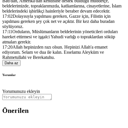
Batı'dan, Amerika'dan kendisine destek bulduğu müddetçe,
beldelerimizde, topraklarımızda, katliamlarına, cinayetlerine, İslam
beldelerindeki işbirlikçi hainleriyle beraber devam edecektir.
17:02
Dolayısıyla yapılması gereken, Gazze için, Filistin için
yapılması gereken şey çok net ve açıktır. Bir kez daha buradan
söylüyoruz.
17:11
Orduların, Müslümanların beldelerinin yöneticileri orduları
hareket ettirmesi ve işgalci Yahudi varlığı o topraklardan söküp
atmaları gerekir.
17:20
Allah hepinizden razı olsun. Hepinizi Allah'a emanet
ediyorum. Selam ve dua ile kalın. Esselamu Aleyküm ve
Rahmetullahi ve Berekatuhu.
Daha az
Yorumlar
Yorumunuzu ekleyin
Önerilen