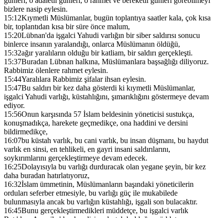
günleri, o adaletli günleri, o rahmet ve bereketli günleri görebilmeyi
bizlere nasip eylesin.
15:12
Kıymetli Müslümanlar, bugün toplantıya saatler kala, çok kısa
bir, toplantıdan kısa bir süre önce malum,
15:20
Lübnan'da işgalci Yahudi varlığın bir siber saldırısı sonucu
binlerce insanın yaralandığı, onlarca Müslümanın öldüğü,
15:32
ağır yaralıların olduğu bir katliam, bir saldırı gerçekleşti.
15:37
Buradan Lübnan halkına, Müslümanlara başsağlığı diliyoruz.
Rabbimiz ölenlere rahmet eylesin.
15:44
Yaralılara Rabbimiz şifalar ihsan eylesin.
15:47
Bu saldırı bir kez daha gösterdi ki kıymetli Müslümanlar,
işgalci Yahudi varlığı, küstahlığını, şımarıklığını göstermeye devam
ediyor.
15:56
Onun karşısında 57 İslam beldesinin yöneticisi sustukça,
konuşmadıkça, harekete geçmedikçe, ona haddini ve dersini
bildirmedikçe,
16:07
bu küstah varlık, bu cani varlık, bu insan düşmanı, bu haydut
varlık en sinsi, en tehlikeli, en gayri insani saldırılarını,
soykırımlarını gerçekleştirmeye devam edecek.
16:25
Dolayısıyla bu varlığı durduracak olan yegane şeyin, bir kez
daha buradan hatırlatıyoruz,
16:32
İslam ümmetinin, Müslümanların başındaki yöneticilerin
orduları seferber etmesiyle, bu varlığı güç ile mukabilede
bulunmasıyla ancak bu varlığın küstahlığı, işgali son bulacaktır.
16:45
Bunu gerçekleştirmedikleri müddetçe, bu işgalci varlık