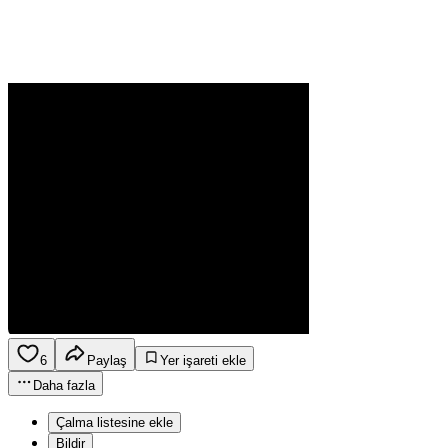
6
Paylaş
Yer işareti ekle
Daha fazla
Çalma listesine ekle
Bildir