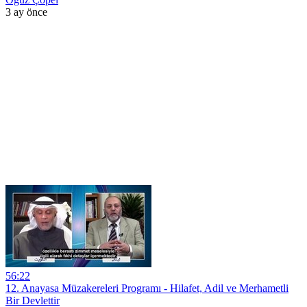
3 ay önce
56:22
12. Anayasa Müzakereleri Programı - Hilafet, Adil ve Merhametli
Bir Devlettir