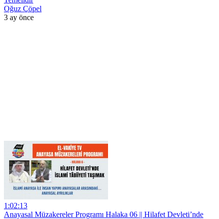
Oğuz Çöpel
3 ay önce
1:02:13
Anayasal Müzakereler Programı Halaka 06 || Hilafet Devleti’nde