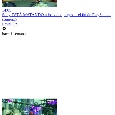
14:05
Sony ESTÁ MATANDO a los videojuegos… el fin de PlayStation
comenzó
Level Up
hace 1 semana