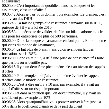
et assurance.
00:05:39
C'est important au quotidien dans les banques et les
assurances, c'est une réalité ?
00:05:42
Alors je vais vous donner trois exemples. Le premier, c'est
au niveau des DRH.
00:05:48
Ça fait longtemps que l'assurance a travaillé sur la RSE,
puisque déjà il y a la loi de 2010
00:05:53
qui nécessite de valider, de faire un bilan carbone tous les
ans pour les entreprises de plus de 500 personnes.
00:06:00
Donc la banque et l'assurance en font partie. Et moi-même
qui viens du monde de l'assurance,
00:06:04
ça fait plus de 6 ans, 7 ans qu'on avait déjà fait des
formations sur la RSE.
00:06:09
Donc en fait, il y a déjà une prise de conscience très forte
que parfois on n'identifie pas.
00:06:15
Il y a un deuxième phénomène, c'est au niveau des appels
d'offres.
00:06:20
Par exemple, moi j'ai vu moi-même évoluer les appels
d'offres dans le monde de l'assurance.
00:06:25
C'est-à-dire qu'il y a 10 ans, par exemple, il y avait un
appel d'offres sur un risque important
00:06:30
et dans la cotation que l'on devait remettre, il y avait un
coefficient par exemple de 10%.
00:06:35
Alors qu'aujourd'hui, vous pouvez arriver à être jusqu'à
50% dans le coefficient d'analyse de la part du client