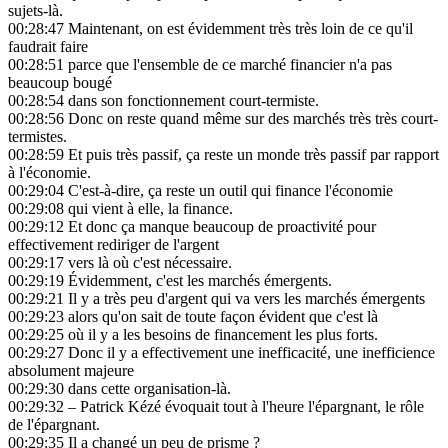
sujets-là.
00:28:47
Maintenant, on est évidemment très très loin de ce qu'il
faudrait faire
00:28:51
parce que l'ensemble de ce marché financier n'a pas
beaucoup bougé
00:28:54
dans son fonctionnement court-termiste.
00:28:56
Donc on reste quand même sur des marchés très très court-
termistes.
00:28:59
Et puis très passif, ça reste un monde très passif par rapport
à l'économie.
00:29:04
C'est-à-dire, ça reste un outil qui finance l'économie
00:29:08
qui vient à elle, la finance.
00:29:12
Et donc ça manque beaucoup de proactivité pour
effectivement rediriger de l'argent
00:29:17
vers là où c'est nécessaire.
00:29:19
Évidemment, c'est les marchés émergents.
00:29:21
Il y a très peu d'argent qui va vers les marchés émergents
00:29:23
alors qu'on sait de toute façon évident que c'est là
00:29:25
où il y a les besoins de financement les plus forts.
00:29:27
Donc il y a effectivement une inefficacité, une inefficience
absolument majeure
00:29:30
dans cette organisation-là.
00:29:32
– Patrick Kézé évoquait tout à l'heure l'épargnant, le rôle
de l'épargnant.
00:29:35
Il a changé un peu de prisme ?