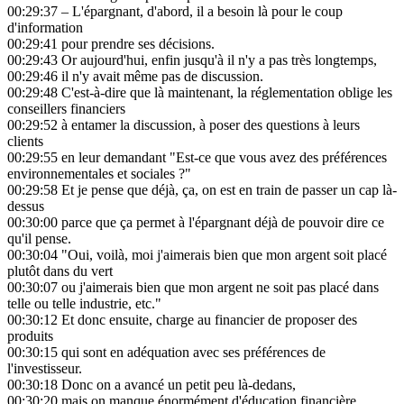
00:29:37
– L'épargnant, d'abord, il a besoin là pour le coup
d'information
00:29:41
pour prendre ses décisions.
00:29:43
Or aujourd'hui, enfin jusqu'à il n'y a pas très longtemps,
00:29:46
il n'y avait même pas de discussion.
00:29:48
C'est-à-dire que là maintenant, la réglementation oblige les
conseillers financiers
00:29:52
à entamer la discussion, à poser des questions à leurs
clients
00:29:55
en leur demandant "Est-ce que vous avez des préférences
environnementales et sociales ?"
00:29:58
Et je pense que déjà, ça, on est en train de passer un cap là-
dessus
00:30:00
parce que ça permet à l'épargnant déjà de pouvoir dire ce
qu'il pense.
00:30:04
"Oui, voilà, moi j'aimerais bien que mon argent soit placé
plutôt dans du vert
00:30:07
ou j'aimerais bien que mon argent ne soit pas placé dans
telle ou telle industrie, etc."
00:30:12
Et donc ensuite, charge au financier de proposer des
produits
00:30:15
qui sont en adéquation avec ses préférences de
l'investisseur.
00:30:18
Donc on a avancé un petit peu là-dedans,
00:30:20
mais on manque énormément d'éducation financière