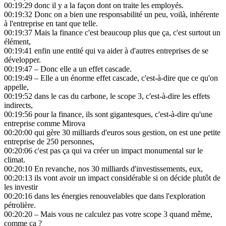
00:19:29
donc il y a la façon dont on traite les employés.
00:19:32
Donc on a bien une responsabilité un peu, voilà, inhérente
à l'entreprise en tant que telle.
00:19:37
Mais la finance c'est beaucoup plus que ça, c'est surtout un
élément,
00:19:41
enfin une entité qui va aider à d'autres entreprises de se
développer.
00:19:47
– Donc elle a un effet cascade.
00:19:49
– Elle a un énorme effet cascade, c'est-à-dire que ce qu'on
appelle,
00:19:52
dans le cas du carbone, le scope 3, c'est-à-dire les effets
indirects,
00:19:56
pour la finance, ils sont gigantesques, c'est-à-dire qu'une
entreprise comme Mirova
00:20:00
qui gère 30 milliards d'euros sous gestion, on est une petite
entreprise de 250 personnes,
00:20:06
c'est pas ça qui va créer un impact monumental sur le
climat.
00:20:10
En revanche, nos 30 milliards d'investissements, eux,
00:20:13
ils vont avoir un impact considérable si on décide plutôt de
les investir
00:20:16
dans les énergies renouvelables que dans l'exploration
pétrolière.
00:20:20
– Mais vous ne calculez pas votre scope 3 quand même,
comme ça ?