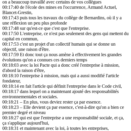
on a beaucoup travaillé avec certains de vos collègues
00:17:40
de l'école des mines en l'occurrence, Armand Actuel,
Blancet-Grestin,
00:17:43
puis tous les travaux du collège de Bernardins, où il y a
une réflexion un peu plus profonde
00:17:48
sur qu'est-ce que c'est que l'entreprise.
00:17:50
L'entreprise, ce n'est pas seulement des gens qui mettent du
capital en commun,
00:17:53
c'est un projet d'un collectif humain qui se donne un
objectif, une raison d'être.
00:17:59
Et donc tout ça nous amène à effectivement les grandes
évolutions qu'on a connues ces derniers temps
00:18:03
avec la loi Pacte qui a donc créé l'entreprise à mission,
d'abord la raison d'être,
00:18:10
l'entreprise à mission, mais qui a aussi modifié l'article
fondateur,
00:18:14
en fait l'article qui définit l'entreprise dans le Code civil,
00:18:17
dans lequel on a maintenant ajouté des responsabilités
environnementales et sociales.
00:18:21
– En plus, vous deviez rester ça par essence.
00:18:23
– Elle devient ça par essence, c'est-à-dire qu'on a bien ce
premier degré et niveau
00:18:27
qui est que l'entreprise a une responsabilité sociale, et ça,
ça s'applique aujourd'hui,
00:18:31
et maintenant avec la loi, à toutes les entreprises,