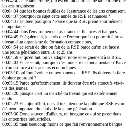
00:04:30
cette table ronde, qui est en fait la troisième table ronde que
les arts organisent,
00:04:34
que les bonnes feuilles de l'assurance de les arts organisent,
00:04:37
pourquoi ce sujet cette année de RSE et finances ?
00:04:41
Eh bien pourquoi ? Parce que la RSE prend énormément
d'importance
00:04:44
dans l'environnement assurance et finances et banques.
00:04:49
Et également, je crois que l'erreur que l'on pourrait faire au
niveau d'un organisme de formation comme nous,
00:04:54
ce serait de dire on fait de la RSE parce qu'on est face à
une jeune génération entre 18 et 25 ans
00:04:59
et qu'en fait, on va adapter notre enseignement à la RSE.
00:05:03
Et ce serait, pourquoi c'est une erreur fondamentale ? Parce
qu'on est face à des acteurs économiques
00:05:10
qui font évoluer en permanence la RSE. Ils doivent la faire
évoluer pourquoi ?
00:05:15
Parce qu'effectivement, ils doivent être très attractifs vis-à-
vis des jeunes,
00:05:20
puisque c'est un marché du travail qui est extrêmement
tendu.
00:05:23
Et aujourd'hui, on sait très bien que la politique RSE est un
élément important du choix de la jeune génération.
00:05:30
Donc souvent d'ailleurs, on imagine ce qui se passe dans
les entreprises industrielles,
00:05:35
mais beaucoup moins ce que fait l'environnement banque