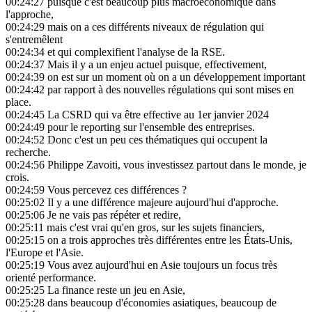
00:24:27
puisque c'est beaucoup plus macroéconomique dans
l'approche,
00:24:29
mais on a ces différents niveaux de régulation qui
s'entremêlent
00:24:34
et qui complexifient l'analyse de la RSE.
00:24:37
Mais il y a un enjeu actuel puisque, effectivement,
00:24:39
on est sur un moment où on a un développement important
00:24:42
par rapport à des nouvelles régulations qui sont mises en
place.
00:24:45
La CSRD qui va être effective au 1er janvier 2024
00:24:49
pour le reporting sur l'ensemble des entreprises.
00:24:52
Donc c'est un peu ces thématiques qui occupent la
recherche.
00:24:56
Philippe Zavoiti, vous investissez partout dans le monde, je
crois.
00:24:59
Vous percevez ces différences ?
00:25:02
Il y a une différence majeure aujourd'hui d'approche.
00:25:06
Je ne vais pas répéter et redire,
00:25:11
mais c'est vrai qu'en gros, sur les sujets financiers,
00:25:15
on a trois approches très différentes entre les États-Unis,
l'Europe et l'Asie.
00:25:19
Vous avez aujourd'hui en Asie toujours un focus très
orienté performance.
00:25:25
La finance reste un jeu en Asie,
00:25:28
dans beaucoup d'économies asiatiques, beaucoup de