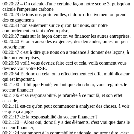
00:20:22
– On calcule d'une certaine façon notre scope 3, puisqu'on
calcule l'empreinte carbone
00:20:29
de tous nos portefeuilles, et donc effectivement on prend
des engagements,
00:20:33
non seulement sur ce qu'on fait nous, sur notre
comportement en tant qu'entreprise,
00:20:37
mais sur la façon dont on va financer les autres entreprises.
00:20:40
Et on a aussi des exigences, des demandes, on est un peu
prescripteur,
00:20:47
c'est-à-dire que nous on a tendance à donner des leçons, à
dire aux entreprises,
00:20:50
voilà vous devriez faire ceci et cela, voilà comment vous
devriez voir votre RSE.
00:20:54
Et donc en cela, on a effectivement cet effet multiplicateur
qui est important.
00:21:00
– Philippe Fouté, en tant que chercheur, vous regardez le
secteur financier
00:21:06
et sa responsabilité, je m'arrête à ce mot-là, et son effet
cascade,
00:21:11
est-ce qu'on peut commencer à analyser des choses, à voir
ce que ça a jugé
00:21:17
de la responsabilité du secteur financier ?
00:21:20
– Alors oui, donc il y a des éléments, c'est vrai que dans le
secteur financier,
00:21:24
par rapport à la comptabilité nationale, pourront dire, c'est