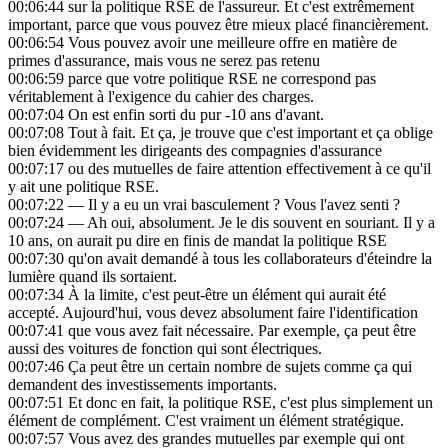
00:06:44
sur la politique RSE de l'assureur. Et c'est extrêmement
important, parce que vous pouvez être mieux placé financièrement.
00:06:54
Vous pouvez avoir une meilleure offre en matière de
primes d'assurance, mais vous ne serez pas retenu
00:06:59
parce que votre politique RSE ne correspond pas
véritablement à l'exigence du cahier des charges.
00:07:04
On est enfin sorti du pur -10 ans d'avant.
00:07:08
Tout à fait. Et ça, je trouve que c'est important et ça oblige
bien évidemment les dirigeants des compagnies d'assurance
00:07:17
ou des mutuelles de faire attention effectivement à ce qu'il
y ait une politique RSE.
00:07:22
— Il y a eu un vrai basculement ? Vous l'avez senti ?
00:07:24
— Ah oui, absolument. Je le dis souvent en souriant. Il y a
10 ans, on aurait pu dire en finis de mandat la politique RSE
00:07:30
qu'on avait demandé à tous les collaborateurs d'éteindre la
lumière quand ils sortaient.
00:07:34
À la limite, c'est peut-être un élément qui aurait été
accepté. Aujourd'hui, vous devez absolument faire l'identification
00:07:41
que vous avez fait nécessaire. Par exemple, ça peut être
aussi des voitures de fonction qui sont électriques.
00:07:46
Ça peut être un certain nombre de sujets comme ça qui
demandent des investissements importants.
00:07:51
Et donc en fait, la politique RSE, c'est plus simplement un
élément de complément. C'est vraiment un élément stratégique.
00:07:57
Vous avez des grandes mutuelles par exemple qui ont