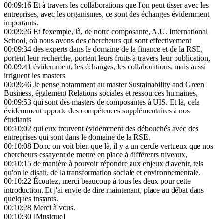
00:09:16
Et à travers les collaborations que l'on peut tisser avec les
entreprises, avec les organismes, ce sont des échanges évidemment
importants.
00:09:26
Et l'exemple, là, de notre composante, A.U. International
School, où nous avons des chercheurs qui sont effectivement
00:09:34
des experts dans le domaine de la finance et de la RSE,
portent leur recherche, portent leurs fruits à travers leur publication,
00:09:41
évidemment, les échanges, les collaborations, mais aussi
irriguent les masters.
00:09:46
Je pense notamment au master Sustainability and Green
Business, également Relations sociales et ressources humaines,
00:09:53
qui sont des masters de composantes à UIS. Et là, cela
évidemment apporte des compétences supplémentaires à nos
étudiants
00:10:02
qui eux trouvent évidemment des débouchés avec des
entreprises qui sont dans le domaine de la RSE.
00:10:08
Donc on voit bien que là, il y a un cercle vertueux que nos
chercheurs essayent de mettre en place à différents niveaux,
00:10:15
de manière à pouvoir répondre aux enjeux d'avenir, tels
qu'on le disait, de la transformation sociale et environnementale.
00:10:22
Écoutez, merci beaucoup à tous les deux pour cette
introduction. Et j'ai envie de dire maintenant, place au débat dans
quelques instants.
00:10:28
Merci à vous.
00:10:30
[Musique]