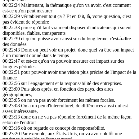
00:22:24
Maintenant, la thématique qu'on va avoir, c'est comment
est-ce qu'on peut mesurer
00:22:29
véritablement tout ça ? Et en fait, là, votre question, c'est
pas évident de répondre
00:22:33
parce qu'il faut vraiment disposer d'indicateurs qui soient
disponibles, fiables, transparents
00:22:39
et qu'on puisse avoir aussi sur du long terme, c'est-à-dire
des données.
00:22:43
Donc on peut voir un projet, donc quel va être son impact
à un moment donné dans le temps
00:22:47
et est-ce qu'on va pouvoir mesurer cet impact sur des
longues périodes
00:22:51
pour pouvoir avoir une vision plus précise de l'impact de la
finance
00:22:56
sur l'engagement et la responsabilité des entreprises.
00:23:00
Puis alors après, en fonction des pays, des aires
géographiques,
00:23:05
on ne va pas avoir forcément les mêmes focales.
00:23:08
On a un peu d'interculturel, de différences aussi qui est
assez intéressante,
00:23:13
donc on ne va pas répondre forcément de la même façon
selon de l'endroit
00:23:16
où on regarde ce concept de responsabilité.
00:23:20
Par exemple, aux États-Unis, on va avoir plutôt une