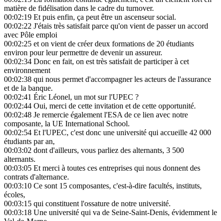
matière de fidélisation dans le cadre du turnover.
00:02:19
Et puis enfin, ça peut être un ascenseur social.
00:02:22
J'étais très satisfait parce qu'on vient de passer un accord
avec Pôle emploi
00:02:25
et on vient de créer deux formations de 20 étudiants
environ pour leur permettre de devenir un assureur.
00:02:34
Donc en fait, on est très satisfait de participer à cet
environnement
00:02:38
qui nous permet d'accompagner les acteurs de l'assurance
et de la banque.
00:02:41
Éric Léonel, un mot sur l'UPEC ?
00:02:44
Oui, merci de cette invitation et de cette opportunité.
00:02:48
Je remercie également l'ESA de ce lien avec notre
composante, la UE International School.
00:02:54
Et l'UPEC, c'est donc une université qui accueille 42 000
étudiants par an,
00:03:02
dont d'ailleurs, vous parliez des alternants, 3 500
alternants.
00:03:05
Et merci à toutes ces entreprises qui nous donnent des
contrats d'alternance.
00:03:10
Ce sont 15 composantes, c'est-à-dire facultés, instituts,
écoles,
00:03:15
qui constituent l'ossature de notre université.
00:03:18
Une université qui va de Seine-Saint-Denis, évidemment le