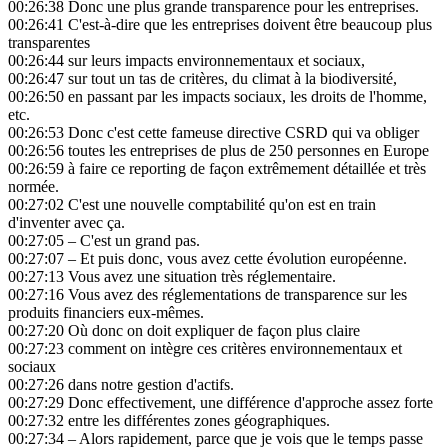
00:26:38
Donc une plus grande transparence pour les entreprises.
00:26:41
C'est-à-dire que les entreprises doivent être beaucoup plus
transparentes
00:26:44
sur leurs impacts environnementaux et sociaux,
00:26:47
sur tout un tas de critères, du climat à la biodiversité,
00:26:50
en passant par les impacts sociaux, les droits de l'homme,
etc.
00:26:53
Donc c'est cette fameuse directive CSRD qui va obliger
00:26:56
toutes les entreprises de plus de 250 personnes en Europe
00:26:59
à faire ce reporting de façon extrêmement détaillée et très
normée.
00:27:02
C'est une nouvelle comptabilité qu'on est en train
d'inventer avec ça.
00:27:05
– C'est un grand pas.
00:27:07
– Et puis donc, vous avez cette évolution européenne.
00:27:13
Vous avez une situation très réglementaire.
00:27:16
Vous avez des réglementations de transparence sur les
produits financiers eux-mêmes.
00:27:20
Où donc on doit expliquer de façon plus claire
00:27:23
comment on intègre ces critères environnementaux et
sociaux
00:27:26
dans notre gestion d'actifs.
00:27:29
Donc effectivement, une différence d'approche assez forte
00:27:32
entre les différentes zones géographiques.
00:27:34
– Alors rapidement, parce que je vois que le temps passe