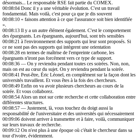
désormais... Le responsable RSE fait partie du COMEX.
00:08:04
Donc il y a une véritable évolution. C'est un travail
fondamental. Mais voilà, c'est pour ça que je dis souvent
00:08:10
« faisons attention à ce que l'assurance soit bien identifiée
».
00:08:13
Il y a un autre élément également. C'est le comportement
des épargnants. Les épargnants, aujourd'hui, sont très sensibles
00:08:21
à l'environnement des supports qui leur sont proposés. Si
ce ne sont pas des supports qui intègrent une orientation
00:08:28
en termes de maîtrise de l'empreinte carbone, les
épargnants n'iront pas forcément vers ce type de support.
00:08:36
— On y reviendra pendant toutes ces soirées. Non, non,
mais on est au cœur du sujet. On y reviendra pendant la soirée.
00:08:41
Peut-être, Éric Léonel, en complément sur la façon dont les
universités travaillent. Et vous êtes à la fois des chercheurs.
00:08:49
Enfin on va avoir plusieurs chercheurs au cours de la
soirée. Et vous collaborez.
00:08:54
Alors un mot sur cette recherche et cette collaboration entre
différentes structures.
00:08:57
— Justement, là, vous touchez du doigt aussi la
responsabilité de l'universitaire et des universités qui nécessairement
00:09:06
doivent arriver à transmettre et à faire, voilà, communiquer
sur leurs travaux de recherche.
00:09:12
On n'est plus à une époque où c'était le chercheur dans sa
tour d'ivoire, évidemment.