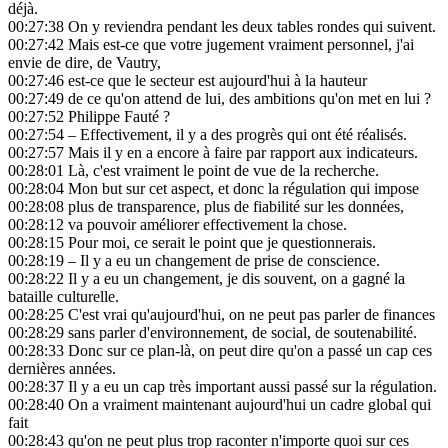
déjà.
00:27:38
On y reviendra pendant les deux tables rondes qui suivent.
00:27:42
Mais est-ce que votre jugement vraiment personnel, j'ai
envie de dire, de Vautry,
00:27:46
est-ce que le secteur est aujourd'hui à la hauteur
00:27:49
de ce qu'on attend de lui, des ambitions qu'on met en lui ?
00:27:52
Philippe Fauté ?
00:27:54
– Effectivement, il y a des progrès qui ont été réalisés.
00:27:57
Mais il y en a encore à faire par rapport aux indicateurs.
00:28:01
Là, c'est vraiment le point de vue de la recherche.
00:28:04
Mon but sur cet aspect, et donc la régulation qui impose
00:28:08
plus de transparence, plus de fiabilité sur les données,
00:28:12
va pouvoir améliorer effectivement la chose.
00:28:15
Pour moi, ce serait le point que je questionnerais.
00:28:19
– Il y a eu un changement de prise de conscience.
00:28:22
Il y a eu un changement, je dis souvent, on a gagné la
bataille culturelle.
00:28:25
C'est vrai qu'aujourd'hui, on ne peut pas parler de finances
00:28:29
sans parler d'environnement, de social, de soutenabilité.
00:28:33
Donc sur ce plan-là, on peut dire qu'on a passé un cap ces
dernières années.
00:28:37
Il y a eu un cap très important aussi passé sur la régulation.
00:28:40
On a vraiment maintenant aujourd'hui un cadre global qui
fait
00:28:43
qu'on ne peut plus trop raconter n'importe quoi sur ces