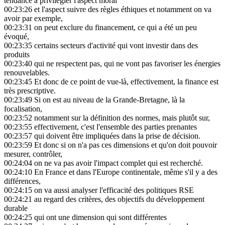
tendance à privilégier l'aspect moral
00:23:26
et l'aspect suivre des règles éthiques et notamment on va
avoir par exemple,
00:23:31
on peut exclure du financement, ce qui a été un peu
évoqué,
00:23:35
certains secteurs d'activité qui vont investir dans des
produits
00:23:40
qui ne respectent pas, qui ne vont pas favoriser les énergies
renouvelables.
00:23:45
Et donc de ce point de vue-là, effectivement, la finance est
très prescriptive.
00:23:49
Si on est au niveau de la Grande-Bretagne, là la
focalisation,
00:23:52
notamment sur la définition des normes, mais plutôt sur,
00:23:55
effectivement, c'est l'ensemble des parties prenantes
00:23:57
qui doivent être impliquées dans la prise de décision.
00:23:59
Et donc si on n'a pas ces dimensions et qu'on doit pouvoir
mesurer, contrôler,
00:24:04
on ne va pas avoir l'impact complet qui est recherché.
00:24:10
En France et dans l'Europe continentale, même s'il y a des
différences,
00:24:15
on va aussi analyser l'efficacité des politiques RSE
00:24:21
au regard des critères, des objectifs du développement
durable
00:24:25
qui ont une dimension qui sont différentes