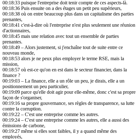
00:18:33
puisque l'entreprise doit tenir compte de ces aspects-là.
00:18:36
Puis ensuite on a des étages un petit peu supérieurs,
00:18:38
où on entre beaucoup plus dans un capitalisme des parties
prenantes,
00:18:41
c'est-à-dire où l'entreprise n'est plus seulement une réunion
d'actionnaires,
00:18:45
mais une relation avec tout un ensemble de parties
prenantes.
00:18:49
– Alors justement, si j'enchaîne tout de suite entre ce
nouveau monde,
00:18:53
alors je ne peux plus employer le terme RSE, mais la
mission,
00:18:57
où est-ce qu'on en est dans le secteur financier, dans la
finance ?
00:19:03
– La finance, elle a un rôle un peu, je dirais, elle a un
positionnement un peu particulier,
00:19:09
parce qu'elle doit agir pour elle-même, donc c'est sa propre
façon de s'organiser,
00:19:16
sa propre gouvernance, ses règles de transparence, sa lutte
contre la corruption.
00:19:22
– C'est une entreprise comme les autres.
00:19:24
– C'est une entreprise comme les autres, elle a aussi des
émissions de carbone,
00:19:27
même si elles sont faibles, il y a quand même des
employés,