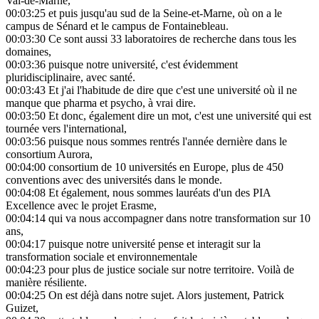
Val-de-Marne,
00:03:25
et puis jusqu'au sud de la Seine-et-Marne, où on a le
campus de Sénard et le campus de Fontainebleau.
00:03:30
Ce sont aussi 33 laboratoires de recherche dans tous les
domaines,
00:03:36
puisque notre université, c'est évidemment
pluridisciplinaire, avec santé.
00:03:43
Et j'ai l'habitude de dire que c'est une université où il ne
manque que pharma et psycho, à vrai dire.
00:03:50
Et donc, également dire un mot, c'est une université qui est
tournée vers l'international,
00:03:56
puisque nous sommes rentrés l'année dernière dans le
consortium Aurora,
00:04:00
consortium de 10 universités en Europe, plus de 450
conventions avec des universités dans le monde.
00:04:08
Et également, nous sommes lauréats d'un des PIA
Excellence avec le projet Erasme,
00:04:14
qui va nous accompagner dans notre transformation sur 10
ans,
00:04:17
puisque notre université pense et interagit sur la
transformation sociale et environnementale
00:04:23
pour plus de justice sociale sur notre territoire. Voilà de
manière résiliente.
00:04:25
On est déjà dans notre sujet. Alors justement, Patrick
Guizet,