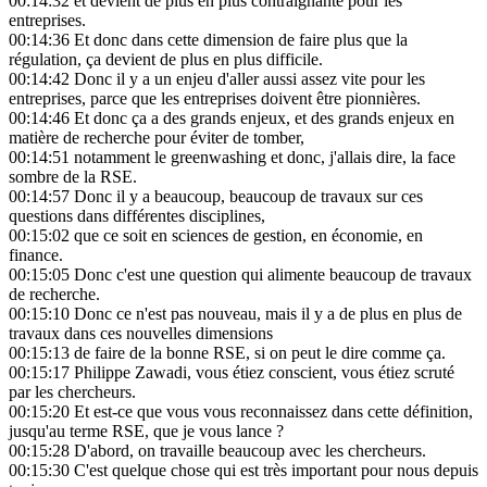
00:14:32
et devient de plus en plus contraignante pour les
entreprises.
00:14:36
Et donc dans cette dimension de faire plus que la
régulation, ça devient de plus en plus difficile.
00:14:42
Donc il y a un enjeu d'aller aussi assez vite pour les
entreprises, parce que les entreprises doivent être pionnières.
00:14:46
Et donc ça a des grands enjeux, et des grands enjeux en
matière de recherche pour éviter de tomber,
00:14:51
notamment le greenwashing et donc, j'allais dire, la face
sombre de la RSE.
00:14:57
Donc il y a beaucoup, beaucoup de travaux sur ces
questions dans différentes disciplines,
00:15:02
que ce soit en sciences de gestion, en économie, en
finance.
00:15:05
Donc c'est une question qui alimente beaucoup de travaux
de recherche.
00:15:10
Donc ce n'est pas nouveau, mais il y a de plus en plus de
travaux dans ces nouvelles dimensions
00:15:13
de faire de la bonne RSE, si on peut le dire comme ça.
00:15:17
Philippe Zawadi, vous étiez conscient, vous étiez scruté
par les chercheurs.
00:15:20
Et est-ce que vous vous reconnaissez dans cette définition,
jusqu'au terme RSE, que je vous lance ?
00:15:28
D'abord, on travaille beaucoup avec les chercheurs.
00:15:30
C'est quelque chose qui est très important pour nous depuis