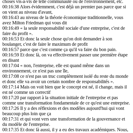
choses vis-à-vis de telle communauté ou de l'environnement, etc.
00:16:38
Alors évidemment, c'est déjà un premier pas parce que si
on vient au niveau d'avant,
00:16:43
au niveau de la théorie économique traditionnelle, vous
avez Milton Friedman qui vous dit
00:16:49
« la seule responsabilité sociale d'une entreprise, c'est de
faire du profit ».
00:16:53
Et donc la seule chose qu'on doit demander à son
boulanger, c'est de faire le maximum de profit
00:16:57
parce que c'est comme ça qu'il va faire du bon pain.
00:16:59
Et donc là, on va effectivement passer une première étape
en disant
00:17:04
« non, l'entreprise, elle est quand même dans un
environnement, ce n'est pas une île,
00:17:08
ce n'est pas un truc complètement isolé du reste du monde
et donc elle va avoir un certain nombre de responsabilités ».
00:17:14
Mais on voit bien que le concept est né, il change, mais il
est né comme un correctif
00:17:20
par rapport à la situation initiale de l'entreprise et pas
comme une transformation fondamentale de ce qu'est une entreprise.
00:17:26
Il y a des réflexions et des modèles aujourd'hui qui vont
beaucoup plus loin que ça
00:17:31
et qui vont vers une transformation de la gouvernance et
du modèle de l'entreprise.
00:17:35
Et donc là aussi, il y a eu des travaux académiques. Nous,