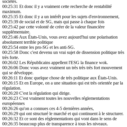
sociétés.
00:25:31
Et donc il y a vraiment cette recherche de rentabilité
maximum.
00:25:35
Et donc il y a un intérêt pour les sujets d'environnement,
00:25:39
de social et de SG, mais qui passe à chaque fois
00:25:42
par cette volonté de créer de la valeur financière
supplémentaire.
00:25:46
Aux États-Unis, vous avez aujourd'hui une polarisation
absolument terrible politique
00:25:54
entre les pro-SG et les anti-SG.
00:25:58
Donc c'est devenu un vrai sujet de dissension politique très
très forte.
00:26:02
Les Républicains appellent l'ESG la finance wok.
00:26:06
Donc vous avez vraiment un très très très fort mouvement
qui se développe.
00:26:11
Et donc quelque chose de très politique aux États-Unis.
00:26:15
Et en Europe, on a une situation qui est très orientée par la
régulation.
00:26:20
C'est la régulation qui dirige.
00:26:23
C'est vraiment toutes les nouvelles réglementations
européennes
00:26:26
qu'on a connues ces 4-5 dernières années,
00:26:29
qui ont structuré le marché et qui continuent à le structurer.
00:26:32
Et ce sont des réglementations qui vont dans le sens de
00:26:35
beaucoup plus de transparence à tous les niveaux.