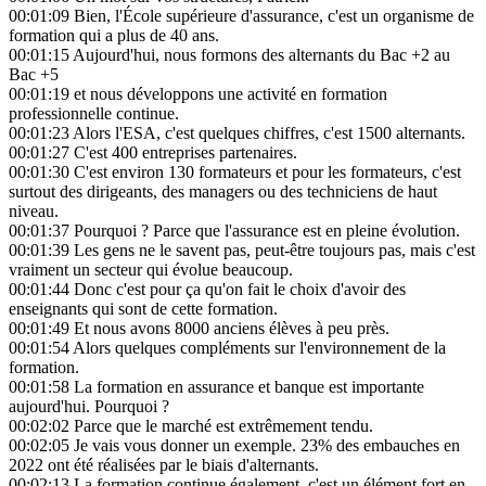
00:01:09
Bien, l'École supérieure d'assurance, c'est un organisme de
formation qui a plus de 40 ans.
00:01:15
Aujourd'hui, nous formons des alternants du Bac +2 au
Bac +5
00:01:19
et nous développons une activité en formation
professionnelle continue.
00:01:23
Alors l'ESA, c'est quelques chiffres, c'est 1500 alternants.
00:01:27
C'est 400 entreprises partenaires.
00:01:30
C'est environ 130 formateurs et pour les formateurs, c'est
surtout des dirigeants, des managers ou des techniciens de haut
niveau.
00:01:37
Pourquoi ? Parce que l'assurance est en pleine évolution.
00:01:39
Les gens ne le savent pas, peut-être toujours pas, mais c'est
vraiment un secteur qui évolue beaucoup.
00:01:44
Donc c'est pour ça qu'on fait le choix d'avoir des
enseignants qui sont de cette formation.
00:01:49
Et nous avons 8000 anciens élèves à peu près.
00:01:54
Alors quelques compléments sur l'environnement de la
formation.
00:01:58
La formation en assurance et banque est importante
aujourd'hui. Pourquoi ?
00:02:02
Parce que le marché est extrêmement tendu.
00:02:05
Je vais vous donner un exemple. 23% des embauches en
2022 ont été réalisées par le biais d'alternants.
00:02:13
La formation continue également, c'est un élément fort en