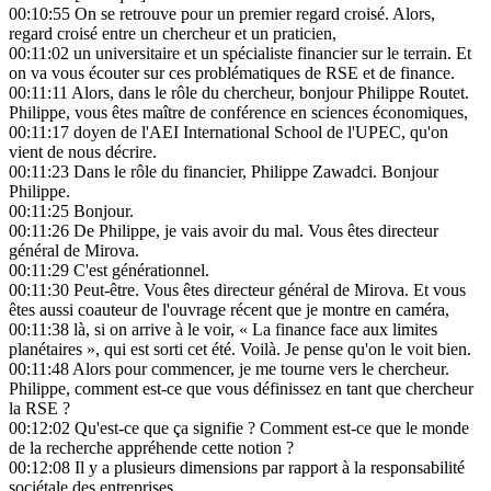
00:10:55
On se retrouve pour un premier regard croisé. Alors,
regard croisé entre un chercheur et un praticien,
00:11:02
un universitaire et un spécialiste financier sur le terrain. Et
on va vous écouter sur ces problématiques de RSE et de finance.
00:11:11
Alors, dans le rôle du chercheur, bonjour Philippe Routet.
Philippe, vous êtes maître de conférence en sciences économiques,
00:11:17
doyen de l'AEI International School de l'UPEC, qu'on
vient de nous décrire.
00:11:23
Dans le rôle du financier, Philippe Zawadci. Bonjour
Philippe.
00:11:25
Bonjour.
00:11:26
De Philippe, je vais avoir du mal. Vous êtes directeur
général de Mirova.
00:11:29
C'est générationnel.
00:11:30
Peut-être. Vous êtes directeur général de Mirova. Et vous
êtes aussi coauteur de l'ouvrage récent que je montre en caméra,
00:11:38
là, si on arrive à le voir, « La finance face aux limites
planétaires », qui est sorti cet été. Voilà. Je pense qu'on le voit bien.
00:11:48
Alors pour commencer, je me tourne vers le chercheur.
Philippe, comment est-ce que vous définissez en tant que chercheur
la RSE ?
00:12:02
Qu'est-ce que ça signifie ? Comment est-ce que le monde
de la recherche appréhende cette notion ?
00:12:08
Il y a plusieurs dimensions par rapport à la responsabilité
sociétale des entreprises.