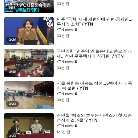
33분 전
1:58
민주 "국힘, 세제 개편안에 궤변·공세만...
무지의 소치" / YTN
YTN news
33분 전
0:36
국민의힘 "민주당 안 뽑는다고 증오의 과
세...청년·무주택자에 직격탄" / YTN
YTN news
33분 전
0:45
서울 봉천동 아파트 정전...5백여 세대 폭
염 속 불편 / YTN
YTN news
34분 전
0:34
전민철 "백조의 호수는 마린스키 첫 시즌
성장의 결과물" / YTN
YTN news
1시간 전
0:34