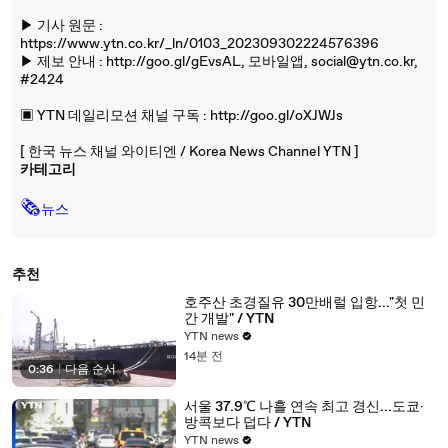
▶ 기사 원문 :
https://www.ytn.co.kr/_ln/0103_202309302224576396
▶ 제보 안내 : http://goo.gl/gEvsAL, 모바일앱, social@ytn.co.kr,
#2424
▣ YTN 데일리모션 채널 구독 : http://goo.gl/oXJWJs
[ 한국 뉴스 채널 와이티엔 / Korea News Channel YTN ]
카테고리
🗞
뉴스
추천
호주산 초경질유 30만배럴 입항..."첫 민
간 개발" / YTN
YTN news
14분 전
0:36
|
다음 순서
서울 37.9℃ 나흘 연속 최고 경신...도쿄·
방콕보다 덥다 / YTN
YTN news