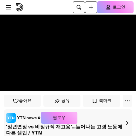
플레이어로 건너뛰기
본문으로 건너뛰기
로그인
좋아요
공유
북마크
팔로우
YTN news
'정년연장 vs 비정규직 재고용'...늘어나는 고령 노동에
다른 셈법 / YTN