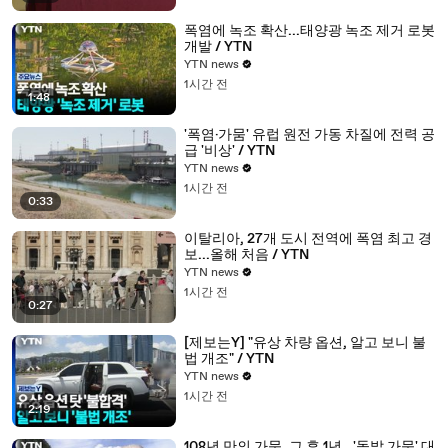
폭염에 녹조 확산...태양광 녹조 제거 로봇
개발 / YTN
YTN news
1시간 전
1:48
'폭염·가뭄' 유럽 원전 가동 차질에 전력 공
급 '비상' / YTN
YTN news
1시간 전
0:33
이탈리아, 27개 도시 전역에 폭염 최고 경
보...올해 처음 / YTN
YTN news
1시간 전
0:27
[제보는Y] "유상 차량 옵션, 알고 보니 불
법 개조" / YTN
YTN news
1시간 전
2:19
108년 만의 가뭄, 그 후 1년...'돌발 가뭄' 대