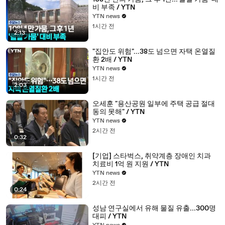
비 부족 / YTN
YTN news
1시간 전
2:13
"집안도 위험"...38도 넘으면 자택 온열질
환 2배 / YTN
YTN news
1시간 전
2:03
오세훈 "용산공원 일부에 주택 공급 절대
동의 못해" / YTN
YTN news
2시간 전
0:32
[기업] 스타벅스, 취약계층 장애인 치과
치료비 1억 원 지원 / YTN
YTN news
2시간 전
0:24
성남 연구실에서 유해 물질 유출...300명
대피 / YTN