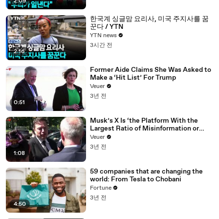
2:09
한국계 싱글맘 요리사, 미국 주지사를 꿈
꾼다 / YTN
YTN news
3시간 전
2:16
Former Aide Claims She Was Asked to
Make a ‘Hit List’ For Trump
Veuer
3년 전
0:51
Musk’s X Is ‘the Platform With the
Largest Ratio of Misinformation or
Disinformation’ Amongst All Social
Veuer
Media Platforms
3년 전
1:08
59 companies that are changing the
world: From Tesla to Chobani
Fortune
3년 전
4:50