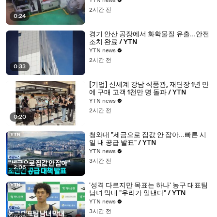
YTN news
2시간 전
0:24
경기 안산 공장에서 화학물질 유출...안전
조치 완료 / YTN
YTN news
2시간 전
0:33
[기업] 신세계 강남 식품관, 재단장 1년 만
에 구매 고객 1천만 명 돌파 / YTN
YTN news
2시간 전
0:20
청와대 "세금으로 집값 안 잡아...빠른 시
일 내 공급 발표" / YTN
YTN news
3시간 전
2:06
'성격 다르지만 목표는 하나' 농구 대표팀
남녀 막내 "우리가 일낸다" / YTN
YTN news
3시간 전