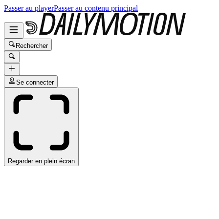
Passer au player
Passer au contenu principal
Rechercher
Se connecter
Regarder en plein écran