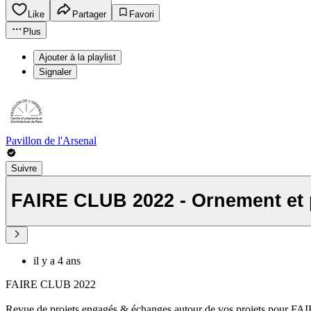
Like
Partager
Favori
Plus
Ajouter à la playlist
Signaler
Pavillon de l'Arsenal
Suivre
FAIRE CLUB 2022 - Ornement et p
il y a 4 ans
FAIRE CLUB 2022
Revue de projets engagés & échanges autour de vos projets pour FA