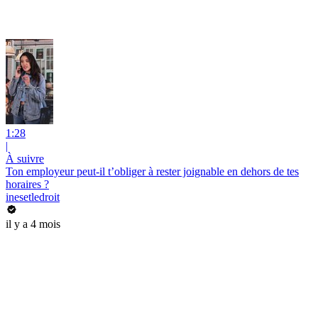
1:28
|
À suivre
Ton employeur peut-il t’obliger à rester joignable en dehors de tes
horaires ?
inesetledroit
il y a 4 mois