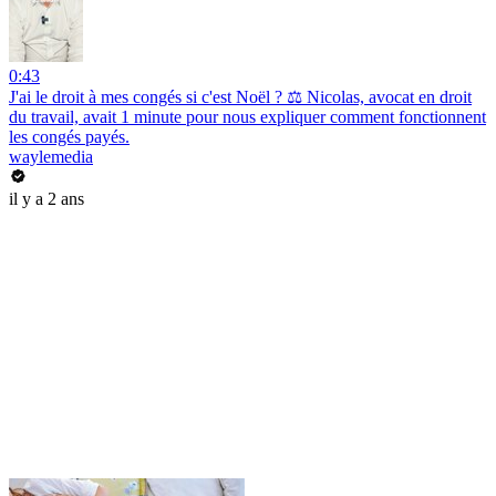
0:43
J'ai le droit à mes congés si c'est Noël ? ⚖️ Nicolas, avocat en droit
du travail, avait 1 minute pour nous expliquer comment fonctionnent
les congés payés.
waylemedia
il y a 2 ans