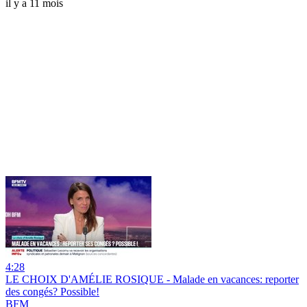
il y a 11 mois
4:28
LE CHOIX D'AMÉLIE ROSIQUE - Malade en vacances: reporter
des congés? Possible!
BFM