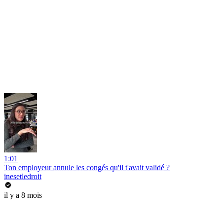
1:01
Ton employeur annule les congés qu'il t'avait validé ?
inesetledroit
il y a 8 mois