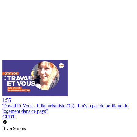
1:55
Travail Et Vous - Julia, urbaniste (93) "Il n'y a pas de politique du
logement dans ce pays"
CFDT
il y a 9 mois