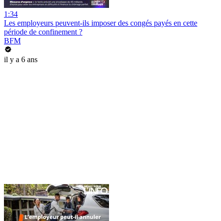
1:34
Les employeurs peuvent-ils imposer des congés payés en cette
période de confinement ?
BFM
il y a 6 ans