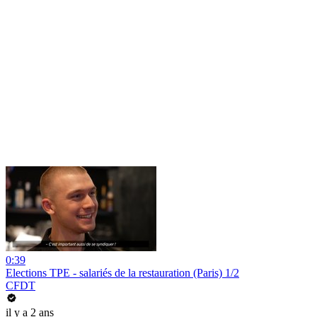
0:39
Elections TPE - salariés de la restauration (Paris) 1/2
CFDT
il y a 2 ans