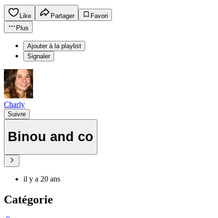
Like
Partager
Favori
Plus
Ajouter à la playlist
Signaler
Charly
Suivre
Binou and co
il y a 20 ans
Catégorie