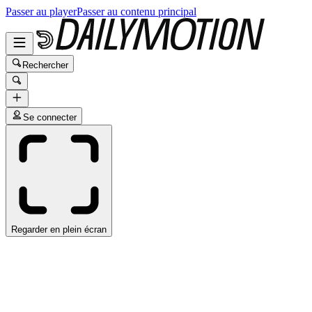
Passer au player
Passer au contenu principal
Rechercher
Se connecter
Regarder en plein écran