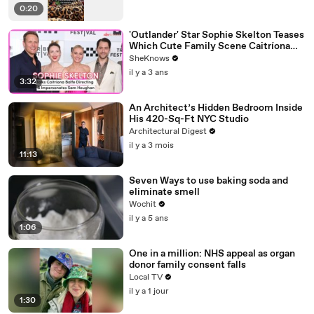
0:20
'Outlander' Star Sophie Skelton Teases
Which Cute Family Scene Caitríona
Balfe Directed & Gives the Ultimate
SheKnows
Sam Heughan Impersonation
il y a 3 ans
3:32
An Architect’s Hidden Bedroom Inside
His 420-Sq-Ft NYC Studio
Architectural Digest
il y a 3 mois
11:13
Seven Ways to use baking soda and
eliminate smell
Wochit
il y a 5 ans
1:06
One in a million: NHS appeal as organ
donor family consent falls
Local TV
il y a 1 jour
1:30