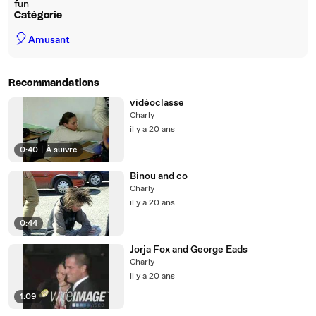
fun
Catégorie
🎈
Amusant
Recommandations
vidéoclasse
Charly
il y a 20 ans
0:40
|
À suivre
Binou and co
Charly
il y a 20 ans
0:44
Jorja Fox and George Eads
Charly
il y a 20 ans
1:09