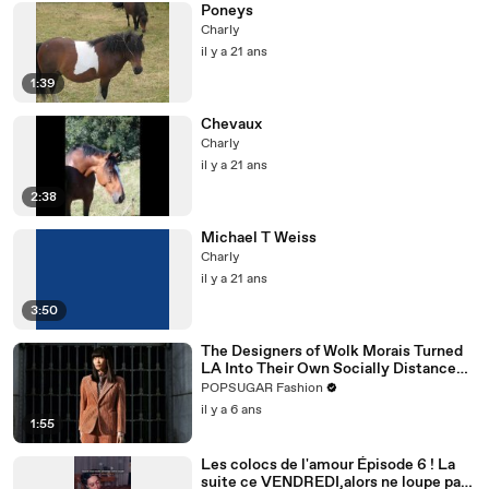
Poneys
Charly
il y a 21 ans
1:39
Chevaux
Charly
il y a 21 ans
2:38
Michael T Weiss
Charly
il y a 21 ans
3:50
The Designers of Wolk Morais Turned
LA Into Their Own Socially Distanced
Runway
POPSUGAR Fashion
il y a 6 ans
1:55
Les colocs de l'amour Épisode 6 ! La
suite ce VENDREDI,alors ne loupe pas