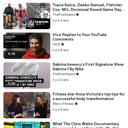
Travis Kelce, Deebo Samuel, Fletcher
Cox: NFL Divisional Round Game Day
Fashion Winners
ThePostGame
il y a 4 ans
0:39
Vice Replies to Your YouTube
Comments
VICE
il y a 6 ans
6:38
Sabrina Ionescu's First Signature Shoe:
Sabrina 1 By Nike
ThePostGame
il y a 3 ans
0:38
Fitness star Anna Victoria's top tips for
a successful body transformation
Men's Fitness
il y a 9 ans
3:37
What The Chris Watts Documentary