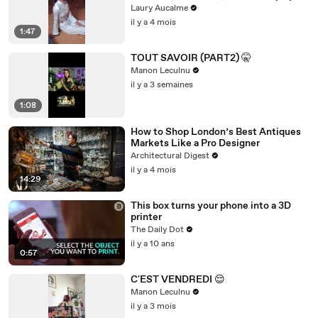
ça! Épisode 6/8 pour la saison 2
Laury Aucalme
il y a 4 mois
1:47
TOUT SAVOIR (PART2) 🤫
Manon Leculnu
il y a 3 semaines
1:08
How to Shop London’s Best Antiques
Markets Like a Pro Designer
Architectural Digest
il y a 4 mois
14:29
This box turns your phone into a 3D
printer
The Daily Dot
il y a 10 ans
0:57
C'EST VENDREDI 😌
Manon Leculnu
il y a 3 mois