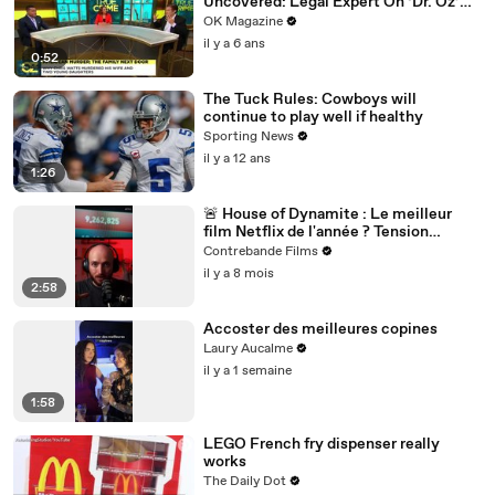
Uncovered: Legal Expert On ‘Dr. Oz’
Has Theories
OK Magazine
il y a 6 ans
0:52
The Tuck Rules: Cowboys will
continue to play well if healthy
Sporting News
il y a 12 ans
1:26
🚨 House of Dynamite : Le meilleur
film Netflix de l'année ? Tension
nucléaire et décision impossible 🎬
Contrebande Films
il y a 8 mois
2:58
Accoster des meilleures copines
Laury Aucalme
il y a 1 semaine
1:58
LEGO French fry dispenser really
works
The Daily Dot