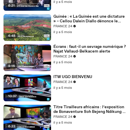
il y a 5 mois
6:21
Guinée : « La Guinée est une dictature
» – Cellou Dalein Diallo dénonce le
régime Doumbouya
FRANCE 24
il y a 5 mois
6:48
Écrans : faut-il un sevrage numérique ?
Najat Vallaud-Belkacem alerte
FRANCE 24
il y a 5 mois
9:16
ITW UGO BIENVENU
FRANCE 24
il y a 5 mois
10:37
Titre Tirailleurs africains : l’exposition
de Bonaventure Soh Bejeng Ndikung à
Berlin
FRANCE 24
il y a 5 mois
6:22