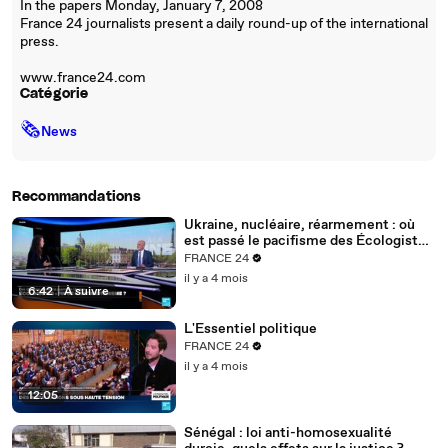
In the papers Monday, January 7, 2008
France 24 journalists present a daily round-up of the international
press.
www.france24.com
Catégorie
🗞
News
Recommandations
Ukraine, nucléaire, réarmement : où
est passé le pacifisme des Écologistes
?
FRANCE 24
il y a 4 mois
6:42
|
À suivre
L'Essentiel politique
FRANCE 24
il y a 4 mois
12:05
Sénégal : loi anti-homosexualité