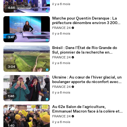
il y a 6 mois
4:56
Marche pour Quentin Deranque : La
préfecture dénombre environ 3 200
personnes à Lyon
FRANCE 24
il y a 6 mois
3:47
Brésil : Dans l'État de Rio Grande do
Sul, pionnier de la recherche en
agriculture durable
FRANCE 24
il y a 6 mois
3:04
Ukraine : Au cœur de l'hiver glacial, un
boulanger apporte du réconfort avec
son pain
FRANCE 24
il y a 6 mois
1:46
Au 62e Salon de l'agriculture,
Emmanuel Macron face à la colère et
aux inquiétudes des agriculteurs
FRANCE 24
il y a 6 mois
1:40