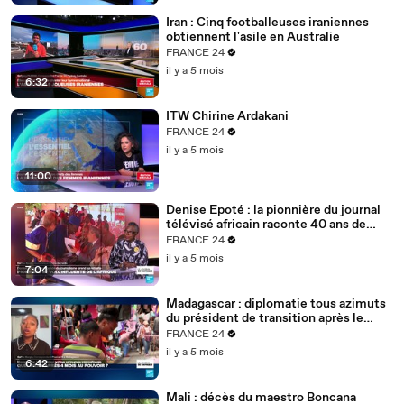
Iran : Cinq footballeuses iraniennes
obtiennent l'asile en Australie
FRANCE 24
il y a 5 mois
6:32
ITW Chirine Ardakani
FRANCE 24
il y a 5 mois
11:00
Denise Epoté : la pionnière du journal
télévisé africain raconte 40 ans de
carrière
FRANCE 24
il y a 5 mois
7:04
Madagascar : diplomatie tous azimuts
du président de transition après le
putsch
FRANCE 24
il y a 5 mois
6:42
Mali : décès du maestro Boncana