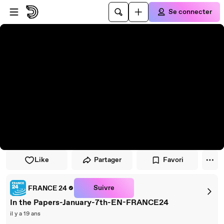
Passer au player
Passer au contenu principal
Se connecter
Like
Partager
Favori
Suivre
FRANCE 24
In the Papers-January-7th-EN-FRANCE24
il y a 19 ans