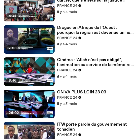
durcie, quels effets sur la justice ?
FRANCE 24
il y a 4 mois
4:34
Drogue en Afrique de l’Ouest :
pourquoi la région est devenue un hub
mondial
FRANCE 24
il y a 4 mois
7:18
Cinéma : "Allah n’est pas obligé",
l’animation au service de la mémoire
des enfants-soldats
FRANCE 24
il y a 4 mois
8:46
ON VA PLUS LOIN 23 03
FRANCE 24
il y a 5 mois
26:02
ITW porte parole du gouvernement
tchadien
FRANCE 24