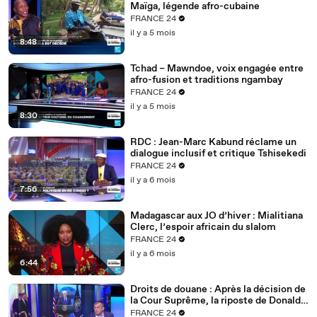
Maïga, légende afro-cubaine
FRANCE 24
il y a 5 mois
8:48
Tchad – Mawndoe, voix engagée entre
afro-fusion et traditions ngambay
FRANCE 24
il y a 5 mois
8:30
RDC : Jean-Marc Kabund réclame un
dialogue inclusif et critique Tshisekedi
FRANCE 24
il y a 6 mois
7:56
Madagascar aux JO d’hiver : Mialitiana
Clerc, l’espoir africain du slalom
FRANCE 24
il y a 6 mois
6:44
Droits de douane : Après la décision de
la Cour Suprême, la riposte de Donald
Trump
FRANCE 24