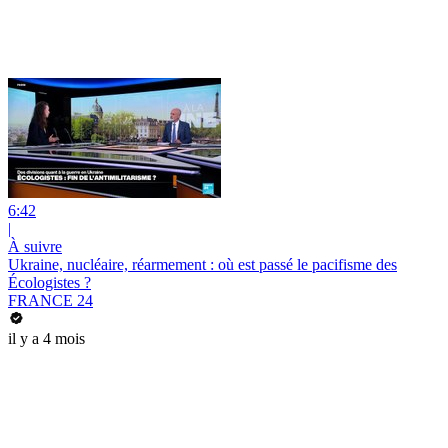
6:42
|
À suivre
Ukraine, nucléaire, réarmement : où est passé le pacifisme des
Écologistes ?
FRANCE 24
il y a 4 mois