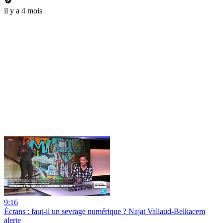
il y a 4 mois
9:16
Écrans : faut-il un sevrage numérique ? Najat Vallaud-Belkacem
alerte