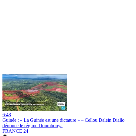
6:48
Guinée : « La Guinée est une dictature » – Cellou Dalein Diallo
dénonce le régime Doumbouya
FRANCE 24