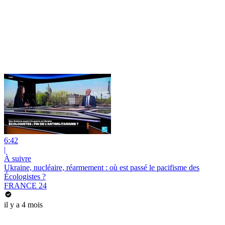
6:42
|
À suivre
Ukraine, nucléaire, réarmement : où est passé le pacifisme des
Écologistes ?
FRANCE 24
il y a 4 mois